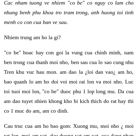
Cac nham tuong ve nhiem "co be" co nguy co lam cho
nhung benh phu khoa tro tram trong, anh huong toi tinh
menh co con cua ban ve sau.
Nhiem trung am ho la gi?
"co be" hoac hay con goi la vung cua chinh minh, nam
ben trong cua thanh moi nho, ben sau cua lo sao cung nhu
Tren khu vuc hau mon. am dao la ¿loi dan vao¿ am ho,
bao quanh lo am ho doi voi moi rat lon va moi nho. Luc
toi tuoi moi lon, "co be" duoc phu 1 lop long mu. Da cua
am dao tuyet nhien khong kho bi kich thich do rat hay thi
co 1 muc do am, am co dinh.
Cau truc cua am ho bao gom: Xuong mu, moi nho ¿ moi
rat lon, moi am vat, dau duong vat am vat, cua dang nhap