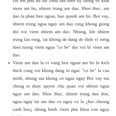
chi em phu nu luc chua tim hieu ky luong ve khai
niem am ho, nhiem trung am dao. Hien thuc, am
dao la phan ben ngoai, bao quanh am ho. Boi vay,
nhiem trung ngua ngay am dao cung khong giong
doi voi viem nhiem am dao. Nhung, khi nhiem
trung lan rong, rat khong de dang de dinh vi rieng
hien tuong viem ngua "co be" doi voi bi viem am
dao.
Viem am dao la vi vung ben ngoai am ho bi kich
thich cung voi khong dang lo ngai: "co be" la cua
minh, nhung ma khong co ngua ngay Boi vay ma
chung ta duoc quyen chu quan voi nhiem ngua
ngay am dao. Hien thuc, nhiem trung dau don,
ngua ngay tai am dao co nguy co la ¿hoi chuong
canh bao¿ nhung benh viem phu khoa con nguy