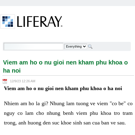
Skip to Content
Viem am ho o nu gioi nen kham phu khoa o ha noi -
Welcome
Viem am ho o nu gioi nen kham phu khoa o
ha noi
12/9/23 12:26 AM
Viem am ho o nu gioi nen kham phu khoa o ha noi
Nhiem am ho la gi? Nhung lam tuong ve viem "co be" co
nguy co lam cho nhung benh viem phu khoa tro tram
trong, anh huong den suc khoe sinh san cua ban ve sau.