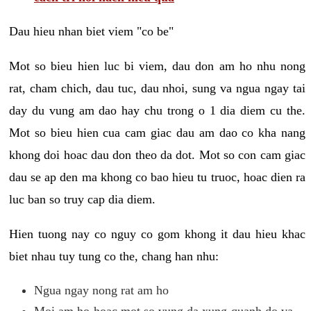
Dau hieu nhan biet viem "co be"
Mot so bieu hien luc bi viem, dau don am ho nhu nong
rat, cham chich, dau tuc, dau nhoi, sung va ngua ngay tai
day du vung am dao hay chu trong o 1 dia diem cu the.
Mot so bieu hien cua cam giac dau am dao co kha nang
khong doi hoac dau don theo da dot. Mot so con cam giac
dau se ap den ma khong co bao hieu tu truoc, hoac dien ra
luc ban so truy cap dia diem.
Hien tuong nay co nguy co gom khong it dau hieu khac
biet nhau tuy tung co the, chang han nhu:
Ngua ngay nong rat am ho
Moi am ho hoac mot so vung da xung quanh do va