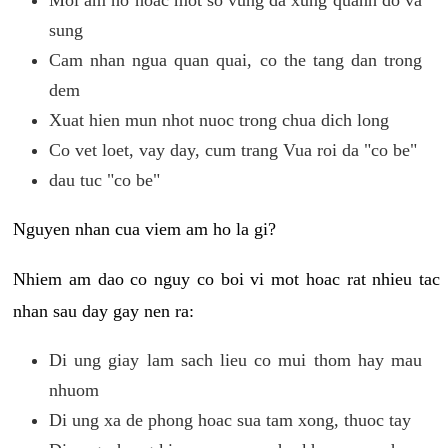
sung
Cam nhan ngua quan quai, co the tang dan trong
dem
Xuat hien mun nhot nuoc trong chua dich long
Co vet loet, vay day, cum trang Vua roi da "co be"
dau tuc "co be"
Nguyen nhan cua viem am ho la gi?
Nhiem am dao co nguy co boi vi mot hoac rat nhieu tac
nhan sau day gay nen ra:
Di ung giay lam sach lieu co mui thom hay mau
nhuom
Di ung xa de phong hoac sua tam xong, thuoc tay