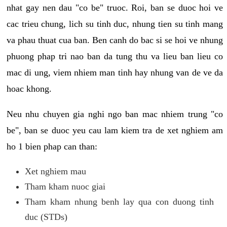
nhat gay nen dau "co be" truoc. Roi, ban se duoc hoi ve
cac trieu chung, lich su tinh duc, nhung tien su tinh mang
va phau thuat cua ban. Ben canh do bac si se hoi ve nhung
phuong phap tri nao ban da tung thu va lieu ban lieu co
mac di ung, viem nhiem man tinh hay nhung van de ve da
hoac khong.
Neu nhu chuyen gia nghi ngo ban mac nhiem trung "co
be", ban se duoc yeu cau lam kiem tra de xet nghiem am
ho 1 bien phap can than:
Xet nghiem mau
Tham kham nuoc giai
Tham kham nhung benh lay qua con duong tinh
duc (STDs)