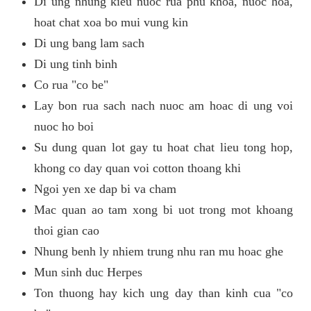
Di ung nhung kieu nuoc rua phu khoa, nuoc hoa,
hoat chat xoa bo mui vung kin
Di ung bang lam sach
Di ung tinh binh
Co rua "co be"
Lay bon rua sach nach nuoc am hoac di ung voi
nuoc ho boi
Su dung quan lot gay tu hoat chat lieu tong hop,
khong co day quan voi cotton thoang khi
Ngoi yen xe dap bi va cham
Mac quan ao tam xong bi uot trong mot khoang
thoi gian cao
Nhung benh ly nhiem trung nhu ran mu hoac ghe
Mun sinh duc Herpes
Ton thuong hay kich ung day than kinh cua "co