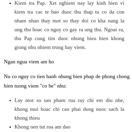
Kiem tra Pap. Xet nghiem nay lay kinh hien vi
kiem tra cac te bao duoc thu thap tu co da con
nham nhan thay mot so thay doi co kha nang la
ung thu hoac co nguy co gay ra ung thu. Ngoai ra,
thu Pap cung tim duoc nhung bieu hien khong
giong nhu nhiem trung hay viem.
Ngan ngua viem am ho
Nu co nguy co tien hanh nhung bien phap de phong chong
hien tuong viem "co be" nhu:
Lay mot so san pham rua ray chi em diu nhe,
khong mui hoac chi can phai dung nuoc sach la
khong thieu
Khong nen tut rua am dao