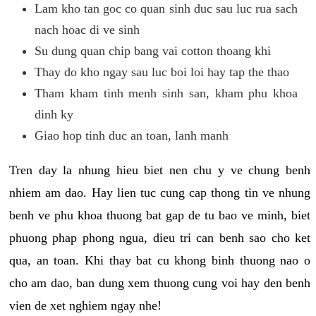
Lam kho tan goc co quan sinh duc sau luc rua sach
nach hoac di ve sinh
Su dung quan chip bang vai cotton thoang khi
Thay do kho ngay sau luc boi loi hay tap the thao
Tham kham tinh menh sinh san, kham phu khoa
dinh ky
Giao hop tinh duc an toan, lanh manh
Tren day la nhung hieu biet nen chu y ve chung benh
nhiem am dao. Hay lien tuc cung cap thong tin ve nhung
benh ve phu khoa thuong bat gap de tu bao ve minh, biet
phuong phap phong ngua, dieu tri can benh sao cho ket
qua, an toan. Khi thay bat cu khong binh thuong nao o
cho am dao, ban dung xem thuong cung voi hay den benh
vien de xet nghiem ngay nhe!