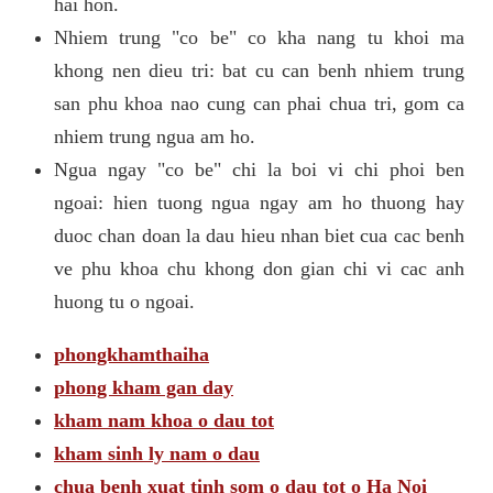
hai hon.
Nhiem trung "co be" co kha nang tu khoi ma
khong nen dieu tri: bat cu can benh nhiem trung
san phu khoa nao cung can phai chua tri, gom ca
nhiem trung ngua am ho.
Ngua ngay "co be" chi la boi vi chi phoi ben
ngoai: hien tuong ngua ngay am ho thuong hay
duoc chan doan la dau hieu nhan biet cua cac benh
ve phu khoa chu khong don gian chi vi cac anh
huong tu o ngoai.
phongkhamthaiha
phong kham gan day
kham nam khoa o dau tot
kham sinh ly nam o dau
chua benh xuat tinh som o dau tot o Ha Noi