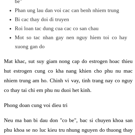
be"
Phan ung lau dan voi cac can benh nhiem trung
Bi cac thay doi di truyen
Roi loan tac dung cua cac co san chau
Mot so tac nhan gay nen nguy hiem toi co hay
xuong gan do
Mat khac, sut suy giam nong cap do estrogen hoac thieu
hut estrogen cung co kha nang khien cho phu nu mac
nhiem trung am ho. Chinh vi vay, tinh trang nay co nguy
co thay tai chi em phu nu duoi het kinh.
Phong doan cung voi dieu tri
Neu ma ban bi dau don "co be", bac si chuyen khoa san
phu khoa se no luc kieu tru nhung nguyen do thuong thay