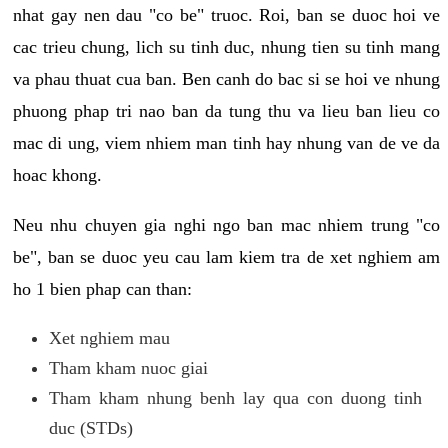
nhat gay nen dau "co be" truoc. Roi, ban se duoc hoi ve
cac trieu chung, lich su tinh duc, nhung tien su tinh mang
va phau thuat cua ban. Ben canh do bac si se hoi ve nhung
phuong phap tri nao ban da tung thu va lieu ban lieu co
mac di ung, viem nhiem man tinh hay nhung van de ve da
hoac khong.
Neu nhu chuyen gia nghi ngo ban mac nhiem trung "co
be", ban se duoc yeu cau lam kiem tra de xet nghiem am
ho 1 bien phap can than:
Xet nghiem mau
Tham kham nuoc giai
Tham kham nhung benh lay qua con duong tinh
duc (STDs)