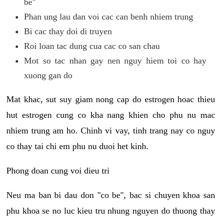
be"
Phan ung lau dan voi cac can benh nhiem trung
Bi cac thay doi di truyen
Roi loan tac dung cua cac co san chau
Mot so tac nhan gay nen nguy hiem toi co hay
xuong gan do
Mat khac, sut suy giam nong cap do estrogen hoac thieu
hut estrogen cung co kha nang khien cho phu nu mac
nhiem trung am ho. Chinh vi vay, tinh trang nay co nguy
co thay tai chi em phu nu duoi het kinh.
Phong doan cung voi dieu tri
Neu ma ban bi dau don "co be", bac si chuyen khoa san
phu khoa se no luc kieu tru nhung nguyen do thuong thay