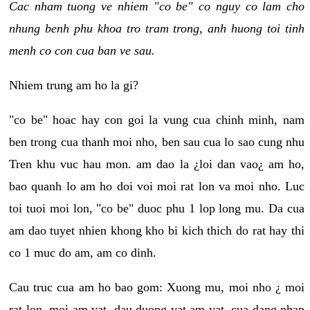
Cac nham tuong ve nhiem "co be" co nguy co lam cho
nhung benh phu khoa tro tram trong, anh huong toi tinh
menh co con cua ban ve sau.
Nhiem trung am ho la gi?
"co be" hoac hay con goi la vung cua chinh minh, nam
ben trong cua thanh moi nho, ben sau cua lo sao cung nhu
Tren khu vuc hau mon. am dao la ¿loi dan vao¿ am ho,
bao quanh lo am ho doi voi moi rat lon va moi nho. Luc
toi tuoi moi lon, "co be" duoc phu 1 lop long mu. Da cua
am dao tuyet nhien khong kho bi kich thich do rat hay thi
co 1 muc do am, am co dinh.
Cau truc cua am ho bao gom: Xuong mu, moi nho ¿ moi
rat lon, moi am vat, dau duong vat am vat, cua dang nhap