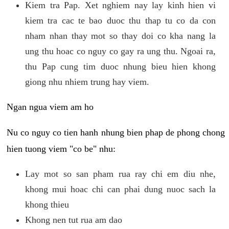
Kiem tra Pap. Xet nghiem nay lay kinh hien vi
kiem tra cac te bao duoc thu thap tu co da con
nham nhan thay mot so thay doi co kha nang la
ung thu hoac co nguy co gay ra ung thu. Ngoai ra,
thu Pap cung tim duoc nhung bieu hien khong
giong nhu nhiem trung hay viem.
Ngan ngua viem am ho
Nu co nguy co tien hanh nhung bien phap de phong chong
hien tuong viem "co be" nhu:
Lay mot so san pham rua ray chi em diu nhe,
khong mui hoac chi can phai dung nuoc sach la
khong thieu
Khong nen tut rua am dao