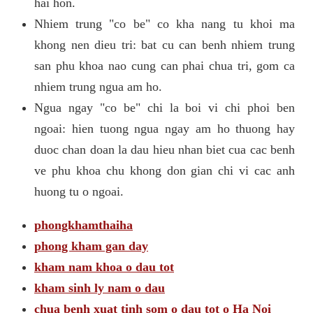
hai hon.
Nhiem trung "co be" co kha nang tu khoi ma
khong nen dieu tri: bat cu can benh nhiem trung
san phu khoa nao cung can phai chua tri, gom ca
nhiem trung ngua am ho.
Ngua ngay "co be" chi la boi vi chi phoi ben
ngoai: hien tuong ngua ngay am ho thuong hay
duoc chan doan la dau hieu nhan biet cua cac benh
ve phu khoa chu khong don gian chi vi cac anh
huong tu o ngoai.
phongkhamthaiha
phong kham gan day
kham nam khoa o dau tot
kham sinh ly nam o dau
chua benh xuat tinh som o dau tot o Ha Noi