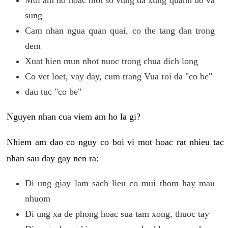
sung
Cam nhan ngua quan quai, co the tang dan trong
dem
Xuat hien mun nhot nuoc trong chua dich long
Co vet loet, vay day, cum trang Vua roi da "co be"
dau tuc "co be"
Nguyen nhan cua viem am ho la gi?
Nhiem am dao co nguy co boi vi mot hoac rat nhieu tac
nhan sau day gay nen ra:
Di ung giay lam sach lieu co mui thom hay mau
nhuom
Di ung xa de phong hoac sua tam xong, thuoc tay