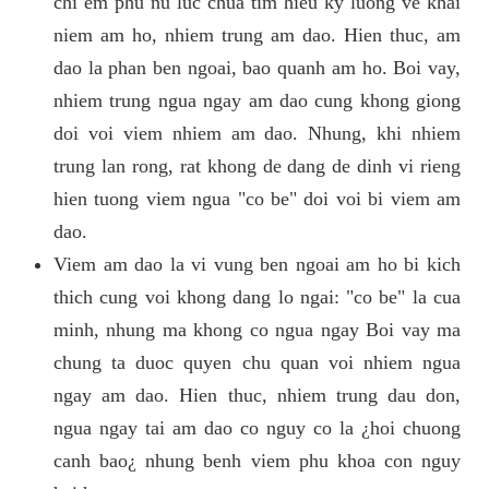
chi em phu nu luc chua tim hieu ky luong ve khai
niem am ho, nhiem trung am dao. Hien thuc, am
dao la phan ben ngoai, bao quanh am ho. Boi vay,
nhiem trung ngua ngay am dao cung khong giong
doi voi viem nhiem am dao. Nhung, khi nhiem
trung lan rong, rat khong de dang de dinh vi rieng
hien tuong viem ngua "co be" doi voi bi viem am
dao.
Viem am dao la vi vung ben ngoai am ho bi kich
thich cung voi khong dang lo ngai: "co be" la cua
minh, nhung ma khong co ngua ngay Boi vay ma
chung ta duoc quyen chu quan voi nhiem ngua
ngay am dao. Hien thuc, nhiem trung dau don,
ngua ngay tai am dao co nguy co la ¿hoi chuong
canh bao¿ nhung benh viem phu khoa con nguy