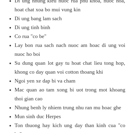
Di ung nhung kieu nuoc rua phu khoa, nuoc hoa,
hoat chat xoa bo mui vung kin
Di ung bang lam sach
Di ung tinh binh
Co rua "co be"
Lay bon rua sach nach nuoc am hoac di ung voi
nuoc ho boi
Su dung quan lot gay tu hoat chat lieu tong hop,
khong co day quan voi cotton thoang khi
Ngoi yen xe dap bi va cham
Mac quan ao tam xong bi uot trong mot khoang
thoi gian cao
Nhung benh ly nhiem trung nhu ran mu hoac ghe
Mun sinh duc Herpes
Ton thuong hay kich ung day than kinh cua "co