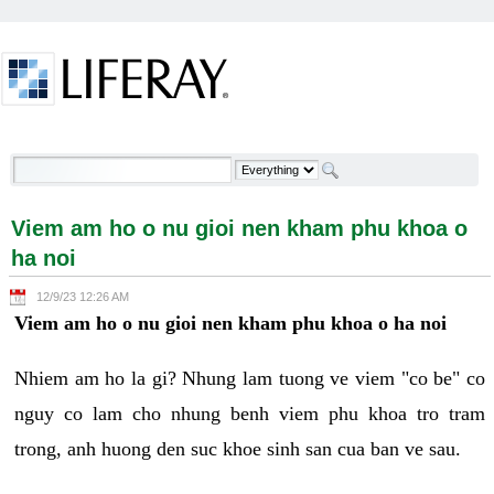
Skip to Content
Viem am ho o nu gioi nen kham phu khoa o ha noi -
Welcome
Viem am ho o nu gioi nen kham phu khoa o
ha noi
12/9/23 12:26 AM
Viem am ho o nu gioi nen kham phu khoa o ha noi
Nhiem am ho la gi? Nhung lam tuong ve viem "co be" co
nguy co lam cho nhung benh viem phu khoa tro tram
trong, anh huong den suc khoe sinh san cua ban ve sau.