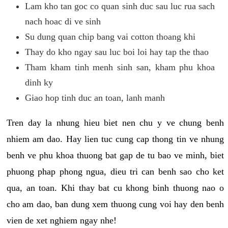
Lam kho tan goc co quan sinh duc sau luc rua sach
nach hoac di ve sinh
Su dung quan chip bang vai cotton thoang khi
Thay do kho ngay sau luc boi loi hay tap the thao
Tham kham tinh menh sinh san, kham phu khoa
dinh ky
Giao hop tinh duc an toan, lanh manh
Tren day la nhung hieu biet nen chu y ve chung benh
nhiem am dao. Hay lien tuc cung cap thong tin ve nhung
benh ve phu khoa thuong bat gap de tu bao ve minh, biet
phuong phap phong ngua, dieu tri can benh sao cho ket
qua, an toan. Khi thay bat cu khong binh thuong nao o
cho am dao, ban dung xem thuong cung voi hay den benh
vien de xet nghiem ngay nhe!