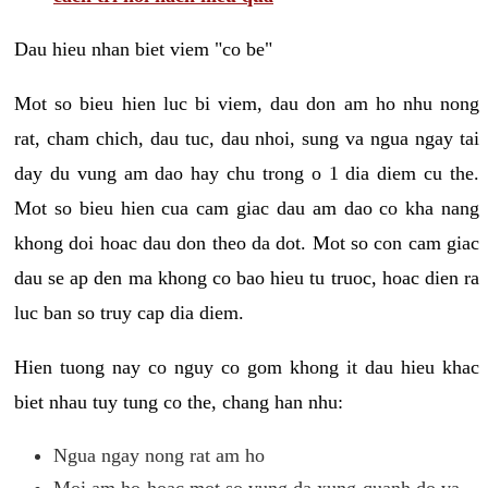
Dau hieu nhan biet viem "co be"
Mot so bieu hien luc bi viem, dau don am ho nhu nong
rat, cham chich, dau tuc, dau nhoi, sung va ngua ngay tai
day du vung am dao hay chu trong o 1 dia diem cu the.
Mot so bieu hien cua cam giac dau am dao co kha nang
khong doi hoac dau don theo da dot. Mot so con cam giac
dau se ap den ma khong co bao hieu tu truoc, hoac dien ra
luc ban so truy cap dia diem.
Hien tuong nay co nguy co gom khong it dau hieu khac
biet nhau tuy tung co the, chang han nhu:
Ngua ngay nong rat am ho
Moi am ho hoac mot so vung da xung quanh do va