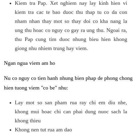
Kiem tra Pap. Xet nghiem nay lay kinh hien vi
kiem tra cac te bao duoc thu thap tu co da con
nham nhan thay mot so thay doi co kha nang la
ung thu hoac co nguy co gay ra ung thu. Ngoai ra,
thu Pap cung tim duoc nhung bieu hien khong
giong nhu nhiem trung hay viem.
Ngan ngua viem am ho
Nu co nguy co tien hanh nhung bien phap de phong chong
hien tuong viem "co be" nhu:
Lay mot so san pham rua ray chi em diu nhe,
khong mui hoac chi can phai dung nuoc sach la
khong thieu
Khong nen tut rua am dao