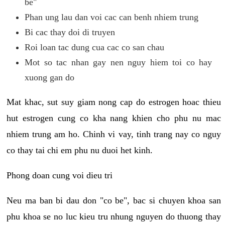
be"
Phan ung lau dan voi cac can benh nhiem trung
Bi cac thay doi di truyen
Roi loan tac dung cua cac co san chau
Mot so tac nhan gay nen nguy hiem toi co hay
xuong gan do
Mat khac, sut suy giam nong cap do estrogen hoac thieu
hut estrogen cung co kha nang khien cho phu nu mac
nhiem trung am ho. Chinh vi vay, tinh trang nay co nguy
co thay tai chi em phu nu duoi het kinh.
Phong doan cung voi dieu tri
Neu ma ban bi dau don "co be", bac si chuyen khoa san
phu khoa se no luc kieu tru nhung nguyen do thuong thay