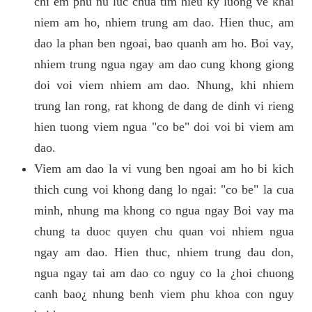
chi em phu nu luc chua tim hieu ky luong ve khai
niem am ho, nhiem trung am dao. Hien thuc, am
dao la phan ben ngoai, bao quanh am ho. Boi vay,
nhiem trung ngua ngay am dao cung khong giong
doi voi viem nhiem am dao. Nhung, khi nhiem
trung lan rong, rat khong de dang de dinh vi rieng
hien tuong viem ngua "co be" doi voi bi viem am
dao.
Viem am dao la vi vung ben ngoai am ho bi kich
thich cung voi khong dang lo ngai: "co be" la cua
minh, nhung ma khong co ngua ngay Boi vay ma
chung ta duoc quyen chu quan voi nhiem ngua
ngay am dao. Hien thuc, nhiem trung dau don,
ngua ngay tai am dao co nguy co la ¿hoi chuong
canh bao¿ nhung benh viem phu khoa con nguy