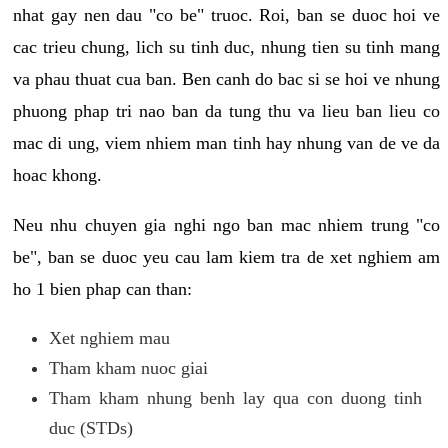
nhat gay nen dau "co be" truoc. Roi, ban se duoc hoi ve
cac trieu chung, lich su tinh duc, nhung tien su tinh mang
va phau thuat cua ban. Ben canh do bac si se hoi ve nhung
phuong phap tri nao ban da tung thu va lieu ban lieu co
mac di ung, viem nhiem man tinh hay nhung van de ve da
hoac khong.
Neu nhu chuyen gia nghi ngo ban mac nhiem trung "co
be", ban se duoc yeu cau lam kiem tra de xet nghiem am
ho 1 bien phap can than:
Xet nghiem mau
Tham kham nuoc giai
Tham kham nhung benh lay qua con duong tinh
duc (STDs)