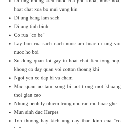
Di ung nhung kieu nuoc rua phu khoa, nuoc hoa,
hoat chat xoa bo mui vung kin
Di ung bang lam sach
Di ung tinh binh
Co rua "co be"
Lay bon rua sach nach nuoc am hoac di ung voi
nuoc ho boi
Su dung quan lot gay tu hoat chat lieu tong hop,
khong co day quan voi cotton thoang khi
Ngoi yen xe dap bi va cham
Mac quan ao tam xong bi uot trong mot khoang
thoi gian cao
Nhung benh ly nhiem trung nhu ran mu hoac ghe
Mun sinh duc Herpes
Ton thuong hay kich ung day than kinh cua "co