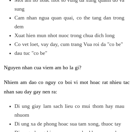
sung
Cam nhan ngua quan quai, co the tang dan trong
dem
Xuat hien mun nhot nuoc trong chua dich long
Co vet loet, vay day, cum trang Vua roi da "co be"
dau tuc "co be"
Nguyen nhan cua viem am ho la gi?
Nhiem am dao co nguy co boi vi mot hoac rat nhieu tac
nhan sau day gay nen ra:
Di ung giay lam sach lieu co mui thom hay mau
nhuom
Di ung xa de phong hoac sua tam xong, thuoc tay