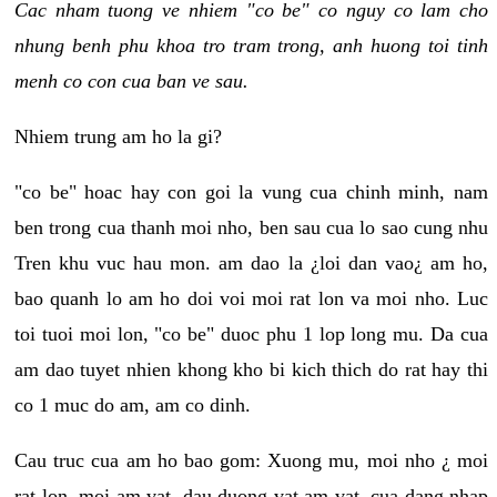
Cac nham tuong ve nhiem "co be" co nguy co lam cho
nhung benh phu khoa tro tram trong, anh huong toi tinh
menh co con cua ban ve sau.
Nhiem trung am ho la gi?
"co be" hoac hay con goi la vung cua chinh minh, nam
ben trong cua thanh moi nho, ben sau cua lo sao cung nhu
Tren khu vuc hau mon. am dao la ¿loi dan vao¿ am ho,
bao quanh lo am ho doi voi moi rat lon va moi nho. Luc
toi tuoi moi lon, "co be" duoc phu 1 lop long mu. Da cua
am dao tuyet nhien khong kho bi kich thich do rat hay thi
co 1 muc do am, am co dinh.
Cau truc cua am ho bao gom: Xuong mu, moi nho ¿ moi
rat lon, moi am vat, dau duong vat am vat, cua dang nhap