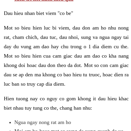
Dau hieu nhan biet viem "co be"
Mot so bieu hien luc bi viem, dau don am ho nhu nong
rat, cham chich, dau tuc, dau nhoi, sung va ngua ngay tai
day du vung am dao hay chu trong o 1 dia diem cu the.
Mot so bieu hien cua cam giac dau am dao co kha nang
khong doi hoac dau don theo da dot. Mot so con cam giac
dau se ap den ma khong co bao hieu tu truoc, hoac dien ra
luc ban so truy cap dia diem.
Hien tuong nay co nguy co gom khong it dau hieu khac
biet nhau tuy tung co the, chang han nhu:
Ngua ngay nong rat am ho
Moi am ho hoac mot so vung da xung quanh do va