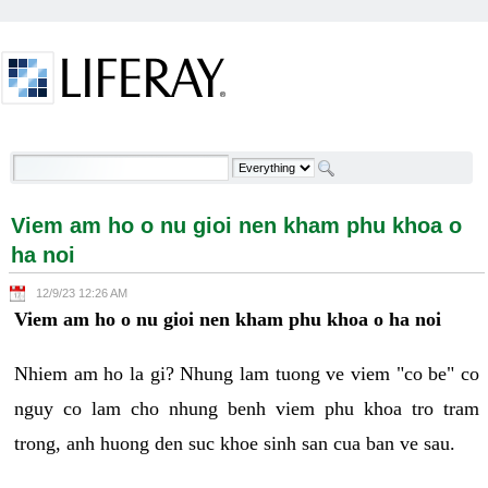
Skip to Content
Viem am ho o nu gioi nen kham phu khoa o ha noi -
Welcome
Viem am ho o nu gioi nen kham phu khoa o
ha noi
12/9/23 12:26 AM
Viem am ho o nu gioi nen kham phu khoa o ha noi
Nhiem am ho la gi? Nhung lam tuong ve viem "co be" co
nguy co lam cho nhung benh viem phu khoa tro tram
trong, anh huong den suc khoe sinh san cua ban ve sau.