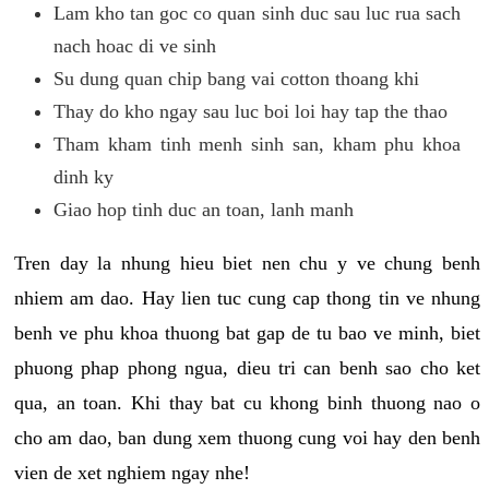
Lam kho tan goc co quan sinh duc sau luc rua sach
nach hoac di ve sinh
Su dung quan chip bang vai cotton thoang khi
Thay do kho ngay sau luc boi loi hay tap the thao
Tham kham tinh menh sinh san, kham phu khoa
dinh ky
Giao hop tinh duc an toan, lanh manh
Tren day la nhung hieu biet nen chu y ve chung benh
nhiem am dao. Hay lien tuc cung cap thong tin ve nhung
benh ve phu khoa thuong bat gap de tu bao ve minh, biet
phuong phap phong ngua, dieu tri can benh sao cho ket
qua, an toan. Khi thay bat cu khong binh thuong nao o
cho am dao, ban dung xem thuong cung voi hay den benh
vien de xet nghiem ngay nhe!