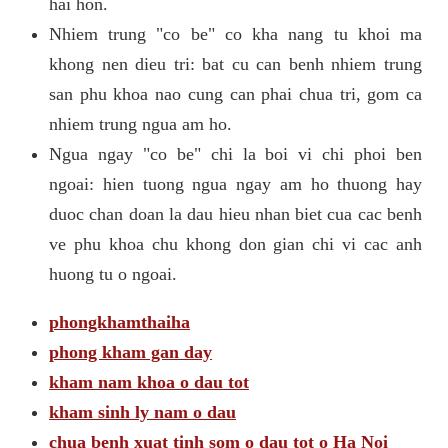
hai hon.
Nhiem trung "co be" co kha nang tu khoi ma
khong nen dieu tri: bat cu can benh nhiem trung
san phu khoa nao cung can phai chua tri, gom ca
nhiem trung ngua am ho.
Ngua ngay "co be" chi la boi vi chi phoi ben
ngoai: hien tuong ngua ngay am ho thuong hay
duoc chan doan la dau hieu nhan biet cua cac benh
ve phu khoa chu khong don gian chi vi cac anh
huong tu o ngoai.
phongkhamthaiha
phong kham gan day
kham nam khoa o dau tot
kham sinh ly nam o dau
chua benh xuat tinh som o dau tot o Ha Noi