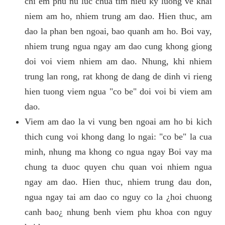
chi em phu nu luc chua tim hieu ky luong ve khai
niem am ho, nhiem trung am dao. Hien thuc, am
dao la phan ben ngoai, bao quanh am ho. Boi vay,
nhiem trung ngua ngay am dao cung khong giong
doi voi viem nhiem am dao. Nhung, khi nhiem
trung lan rong, rat khong de dang de dinh vi rieng
hien tuong viem ngua "co be" doi voi bi viem am
dao.
Viem am dao la vi vung ben ngoai am ho bi kich
thich cung voi khong dang lo ngai: "co be" la cua
minh, nhung ma khong co ngua ngay Boi vay ma
chung ta duoc quyen chu quan voi nhiem ngua
ngay am dao. Hien thuc, nhiem trung dau don,
ngua ngay tai am dao co nguy co la ¿hoi chuong
canh bao¿ nhung benh viem phu khoa con nguy