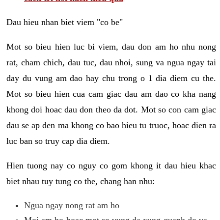
Dau hieu nhan biet viem "co be"
Mot so bieu hien luc bi viem, dau don am ho nhu nong
rat, cham chich, dau tuc, dau nhoi, sung va ngua ngay tai
day du vung am dao hay chu trong o 1 dia diem cu the.
Mot so bieu hien cua cam giac dau am dao co kha nang
khong doi hoac dau don theo da dot. Mot so con cam giac
dau se ap den ma khong co bao hieu tu truoc, hoac dien ra
luc ban so truy cap dia diem.
Hien tuong nay co nguy co gom khong it dau hieu khac
biet nhau tuy tung co the, chang han nhu:
Ngua ngay nong rat am ho
Moi am ho hoac mot so vung da xung quanh do va