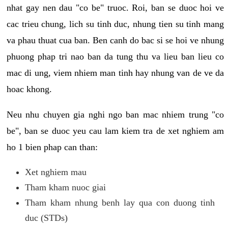
nhat gay nen dau "co be" truoc. Roi, ban se duoc hoi ve
cac trieu chung, lich su tinh duc, nhung tien su tinh mang
va phau thuat cua ban. Ben canh do bac si se hoi ve nhung
phuong phap tri nao ban da tung thu va lieu ban lieu co
mac di ung, viem nhiem man tinh hay nhung van de ve da
hoac khong.
Neu nhu chuyen gia nghi ngo ban mac nhiem trung "co
be", ban se duoc yeu cau lam kiem tra de xet nghiem am
ho 1 bien phap can than:
Xet nghiem mau
Tham kham nuoc giai
Tham kham nhung benh lay qua con duong tinh
duc (STDs)