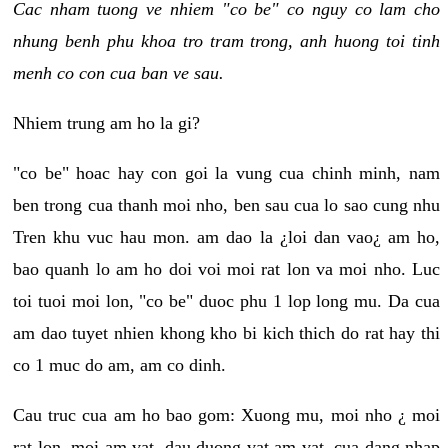
Cac nham tuong ve nhiem "co be" co nguy co lam cho
nhung benh phu khoa tro tram trong, anh huong toi tinh
menh co con cua ban ve sau.
Nhiem trung am ho la gi?
"co be" hoac hay con goi la vung cua chinh minh, nam
ben trong cua thanh moi nho, ben sau cua lo sao cung nhu
Tren khu vuc hau mon. am dao la ¿loi dan vao¿ am ho,
bao quanh lo am ho doi voi moi rat lon va moi nho. Luc
toi tuoi moi lon, "co be" duoc phu 1 lop long mu. Da cua
am dao tuyet nhien khong kho bi kich thich do rat hay thi
co 1 muc do am, am co dinh.
Cau truc cua am ho bao gom: Xuong mu, moi nho ¿ moi
rat lon, moi am vat, dau duong vat am vat, cua dang nhap