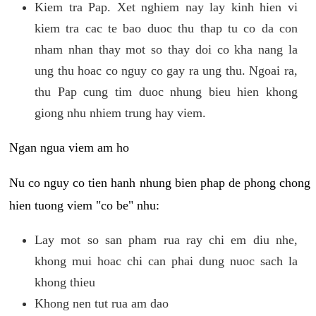
Kiem tra Pap. Xet nghiem nay lay kinh hien vi
kiem tra cac te bao duoc thu thap tu co da con
nham nhan thay mot so thay doi co kha nang la
ung thu hoac co nguy co gay ra ung thu. Ngoai ra,
thu Pap cung tim duoc nhung bieu hien khong
giong nhu nhiem trung hay viem.
Ngan ngua viem am ho
Nu co nguy co tien hanh nhung bien phap de phong chong
hien tuong viem "co be" nhu:
Lay mot so san pham rua ray chi em diu nhe,
khong mui hoac chi can phai dung nuoc sach la
khong thieu
Khong nen tut rua am dao