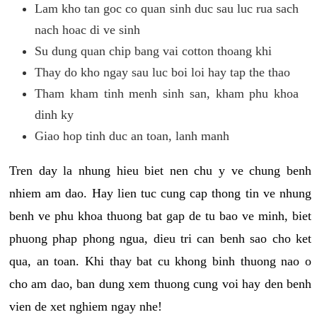
Lam kho tan goc co quan sinh duc sau luc rua sach
nach hoac di ve sinh
Su dung quan chip bang vai cotton thoang khi
Thay do kho ngay sau luc boi loi hay tap the thao
Tham kham tinh menh sinh san, kham phu khoa
dinh ky
Giao hop tinh duc an toan, lanh manh
Tren day la nhung hieu biet nen chu y ve chung benh
nhiem am dao. Hay lien tuc cung cap thong tin ve nhung
benh ve phu khoa thuong bat gap de tu bao ve minh, biet
phuong phap phong ngua, dieu tri can benh sao cho ket
qua, an toan. Khi thay bat cu khong binh thuong nao o
cho am dao, ban dung xem thuong cung voi hay den benh
vien de xet nghiem ngay nhe!