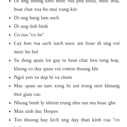
Di ung nhung kieu nuoc rua phu khoa, nuoc hoa,
hoat chat xoa bo mui vung kin
Di ung bang lam sach
Di ung tinh binh
Co rua "co be"
Lay bon rua sach nach nuoc am hoac di ung voi
nuoc ho boi
Su dung quan lot gay tu hoat chat lieu tong hop,
khong co day quan voi cotton thoang khi
Ngoi yen xe dap bi va cham
Mac quan ao tam xong bi uot trong mot khoang
thoi gian cao
Nhung benh ly nhiem trung nhu ran mu hoac ghe
Mun sinh duc Herpes
Ton thuong hay kich ung day than kinh cua "co