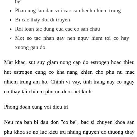
be"
Phan ung lau dan voi cac can benh nhiem trung
Bi cac thay doi di truyen
Roi loan tac dung cua cac co san chau
Mot so tac nhan gay nen nguy hiem toi co hay
xuong gan do
Mat khac, sut suy giam nong cap do estrogen hoac thieu
hut estrogen cung co kha nang khien cho phu nu mac
nhiem trung am ho. Chinh vi vay, tinh trang nay co nguy
co thay tai chi em phu nu duoi het kinh.
Phong doan cung voi dieu tri
Neu ma ban bi dau don "co be", bac si chuyen khoa san
phu khoa se no luc kieu tru nhung nguyen do thuong thay