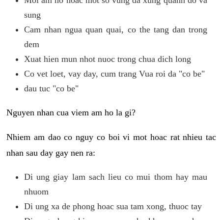
sung
Cam nhan ngua quan quai, co the tang dan trong
dem
Xuat hien mun nhot nuoc trong chua dich long
Co vet loet, vay day, cum trang Vua roi da "co be"
dau tuc "co be"
Nguyen nhan cua viem am ho la gi?
Nhiem am dao co nguy co boi vi mot hoac rat nhieu tac
nhan sau day gay nen ra:
Di ung giay lam sach lieu co mui thom hay mau
nhuom
Di ung xa de phong hoac sua tam xong, thuoc tay