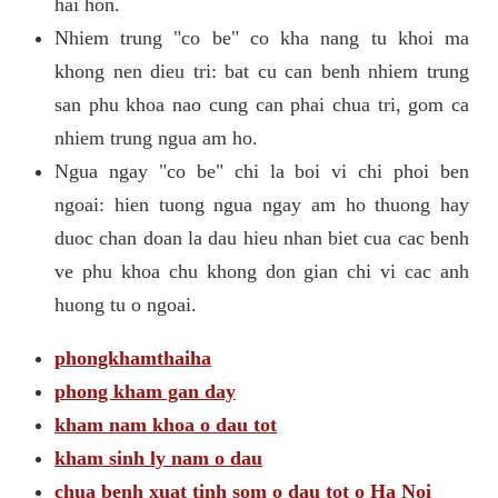
hai hon.
Nhiem trung "co be" co kha nang tu khoi ma
khong nen dieu tri: bat cu can benh nhiem trung
san phu khoa nao cung can phai chua tri, gom ca
nhiem trung ngua am ho.
Ngua ngay "co be" chi la boi vi chi phoi ben
ngoai: hien tuong ngua ngay am ho thuong hay
duoc chan doan la dau hieu nhan biet cua cac benh
ve phu khoa chu khong don gian chi vi cac anh
huong tu o ngoai.
phongkhamthaiha
phong kham gan day
kham nam khoa o dau tot
kham sinh ly nam o dau
chua benh xuat tinh som o dau tot o Ha Noi