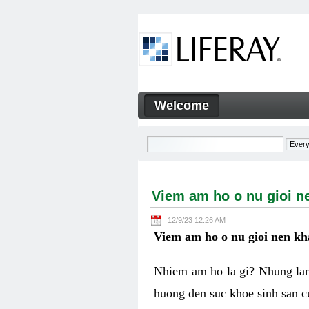
Skip to Content
Welcome
Viem am ho o nu gioi nen k
Navigation
Viem am ho o nu gioi n
12/9/23 12:26 AM
Viem am ho o nu gioi nen k
Nhiem am ho la gi? Nhung lam
huong den suc khoe sinh san c