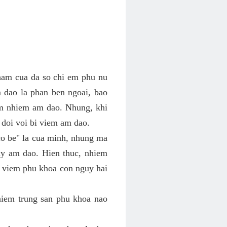
ham cua da so chi em phu nu
 dao la phan ben ngoai, bao
em nhiem am dao. Nhung, khi
 doi voi bi viem am dao.
co be" la cua minh, nhung ma
y am dao. Hien thuc, nhiem
h viem phu khoa con nguy hai
hiem trung san phu khoa nao