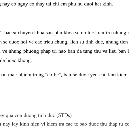
g nay co nguy co thay tai chi em phu nu duoi het kinh.
, bac si chuyen khoa san phu khoa se no luc kieu tru nhung
n se duoc hoi ve cac trieu chung, lich su tinh duc, nhung tie
i ve nhung phuong phap tri nao ban da tung thu va lieu ban
 da hoac khong.
ban mac nhiem trung "co be", ban se duoc yeu cau lam kiem 
y qua con duong tinh duc (STDs)
 nay lay kinh hien vi kiem tra cac te bao duoc thu thap tu 