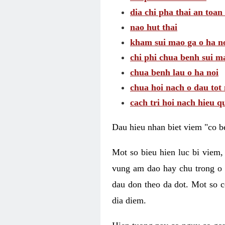
dia chi pha thai an toan
nao hut thai
kham sui mao ga o ha n
chi phi chua benh sui m
chua benh lau o ha noi
chua hoi nach o dau tot
cach tri hoi nach hieu q
Dau hieu nhan biet viem "co b
Mot so bieu hien luc bi viem,
vung am dao hay chu trong o 
dau don theo da dot. Mot so c
dia diem.