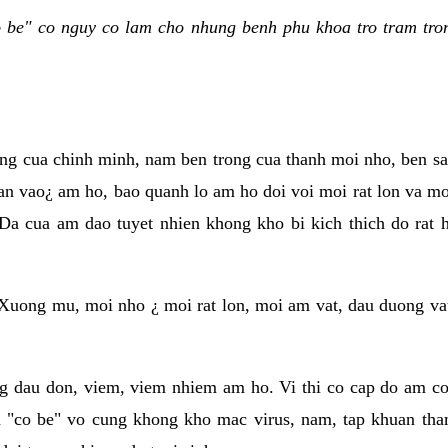
be" co nguy co lam cho nhung benh phu khoa tro tram tron
ung cua chinh minh, nam ben trong cua thanh moi nho, ben s
an vao¿ am ho, bao quanh lo am ho doi voi moi rat lon va moi
Da cua am dao tuyet nhien khong kho bi kich thich do rat
Xuong mu, moi nho ¿ moi rat lon, moi am vat, dau duong va
g dau don, viem, viem nhiem am ho. Vi thi co cap do am co 
 "co be" vo cung khong kho mac virus, nam, tap khuan tha