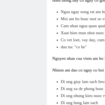
Hien tuong nay co nguy co gom
Ngua ngay nong rat am h
Moi am ho hoac mot so v
Cam nhan ngua quan quai,
Xuat hien mun nhot nuoc 
Co vet loet, vay day, cum
dau tuc "co be"
Nguyen nhan cua viem am ho l
Nhiem am dao co nguy co boi v
Di ung giay lam sach li
Di ung xa de phong hoac 
Di ung nhung kieu nuoc r
Di ung bang lam sach