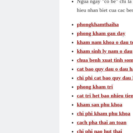
Ngua ngay "co be" chi la
hieu nhan biet cua cac be
phongkhamthaiha
phong kham gan day
kham nam khoa o dau t
kham sinh ly nam o dau
chua benh xuat tinh som
cat bao quy dau o dau h
chi phi cat bao quy dau 
phong kham tri
cat tri het bao nhieu tie
kham san phu khoa
chi phi kham phu khoa
cach pha thai an toan
chi phi nao hut thai