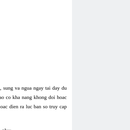
, sung va ngua ngay tai day du
dao co kha nang khong doi hoac
oac dien ra luc ban so truy cap