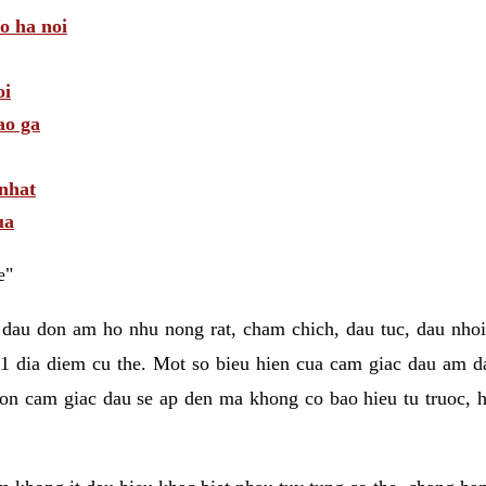
 o ha noi
oi
ao ga
 nhat
ua
e"
 dau don am ho nhu nong rat, cham chich, dau tuc, dau nhoi
1 dia diem cu the. Mot so bieu hien cua cam giac dau am 
on cam giac dau se ap den ma khong co bao hieu tu truoc, h