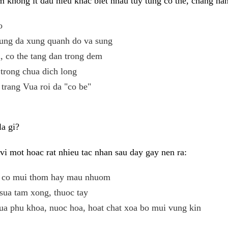
 khong it dau hieu khac biet nhau tuy tung co the, chang ha
o
ung da xung quanh do va sung
 co the tang dan trong dem
trong chua dich long
 trang Vua roi da "co be"
a gi?
i mot hoac rat nhieu tac nhan sau day gay nen ra:
eu co mui thom hay mau nhuom
sua tam xong, thuoc tay
ua phu khoa, nuoc hoa, hoat chat xoa bo mui vung kin