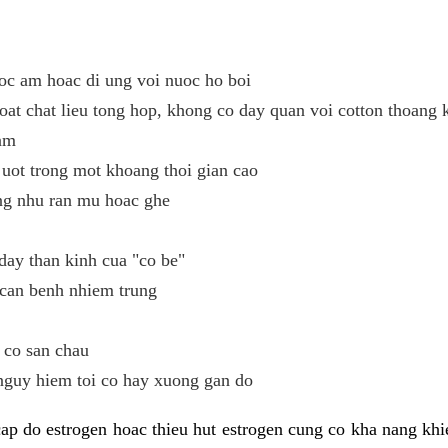
oc am hoac di ung voi nuoc ho boi
oat chat lieu tong hop, khong co day quan voi cotton thoang 
ham
uot trong mot khoang thoi gian cao
ng nhu ran mu hoac ghe
day than kinh cua "co be"
 can benh nhiem trung
 co san chau
nguy hiem toi co hay xuong gan do
ap do estrogen hoac thieu hut estrogen cung co kha nang kh