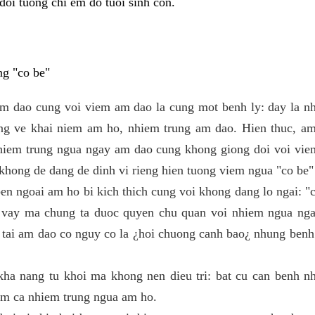
doi tuong chi em do tuoi sinh con.
ng "co be"
m dao cung voi viem am dao la cung mot benh ly: day la n
ong ve khai niem am ho, nhiem trung am dao. Hien thuc, am
hiem trung ngua ngay am dao cung khong giong doi voi vi
 khong de dang de dinh vi rieng hien tuong viem ngua "co be"
en ngoai am ho bi kich thich cung voi khong dang lo ngai: "
 vay ma chung ta duoc quyen chu quan voi nhiem ngua nga
 tai am dao co nguy co la ¿hoi chuong canh bao¿ nhung ben
kha nang tu khoi ma khong nen dieu tri: bat cu can benh n
gom ca nhiem trung ngua am ho.