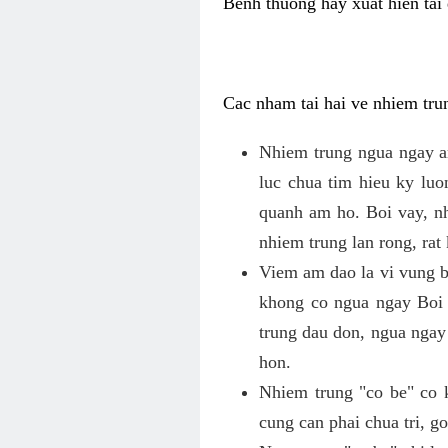
Benh thuong hay xuat hien tai 
Cac nham tai hai ve nhiem tru
Nhiem trung ngua ngay a
luc chua tim hieu ky lu
quanh am ho. Boi vay, n
nhiem trung lan rong, rat
Viem am dao la vi vung b
khong co ngua ngay Boi
trung dau don, ngua ngay
hon.
Nhiem trung "co be" co 
cung can phai chua tri, 