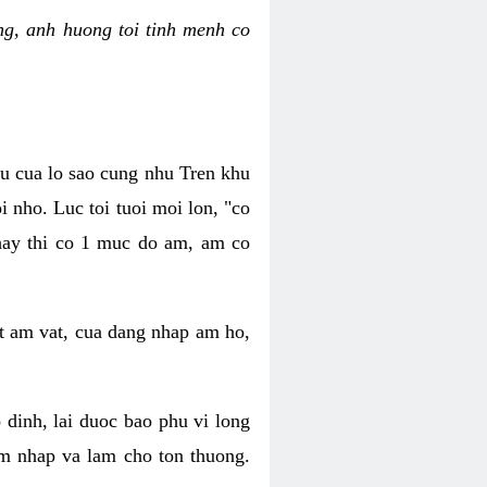
g, anh huong toi tinh menh co
au cua lo sao cung nhu Tren khu
 nho. Luc toi tuoi moi lon, "co
 hay thi co 1 muc do am, am co
t am vat, cua dang nhap am ho,
dinh, lai duoc bao phu vi long
m nhap va lam cho ton thuong.