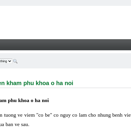
ham phu khoa o ha noi - Welcome
en kham phu khoa o ha noi
ham phu khoa o ha noi
 tuong ve viem "co be" co nguy co lam cho nhung benh vie
ua ban ve sau.