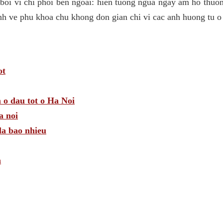
 boi vi chi phoi ben ngoai: hien tuong ngua ngay am ho thuo
nh ve phu khoa chu khong don gian chi vi cac anh huong tu o
ot
 o dau tot o Ha Noi
a noi
la bao nhieu
n