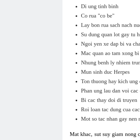
Di ung tinh binh
Co rua "co be"
Lay bon rua sach nach nu
Su dung quan lot gay tu h
Ngoi yen xe dap bi va c
Mac quan ao tam xong bi 
Nhung benh ly nhiem tru
Mun sinh duc Herpes
Ton thuong hay kich ung 
Phan ung lau dan voi cac
Bi cac thay doi di truyen
Roi loan tac dung cua cac
Mot so tac nhan gay nen 
Mat khac, sut suy giam nong c