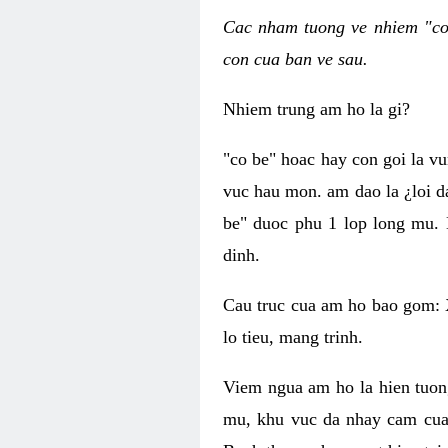
Cac nham tuong ve nhiem "co 
con cua ban ve sau.
Nhiem trung am ho la gi?
"co be" hoac hay con goi la v
vuc hau mon. am dao la ¿loi d
be" duoc phu 1 lop long mu. 
dinh.
Cau truc cua am ho bao gom: 
lo tieu, mang trinh.
Viem ngua am ho la hien tuon
mu, khu vuc da nhay cam cua