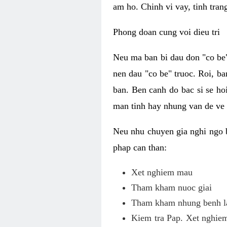
am ho. Chinh vi vay, tinh tran
Phong doan cung voi dieu tri
Neu ma ban bi dau don "co be"
nen dau "co be" truoc. Roi, ba
ban. Ben canh do bac si se ho
man tinh hay nhung van de ve
Neu nhu chuyen gia nghi ngo 
phap can than:
Xet nghiem mau
Tham kham nuoc giai
Tham kham nhung benh la
Kiem tra Pap. Xet nghiem