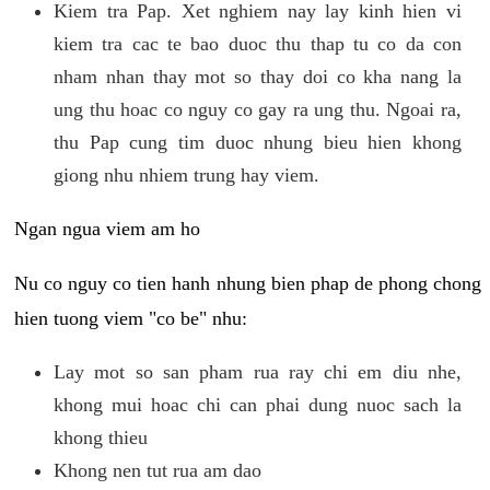
Kiem tra Pap. Xet nghiem nay lay kinh hien vi
kiem tra cac te bao duoc thu thap tu co da con
nham nhan thay mot so thay doi co kha nang la
ung thu hoac co nguy co gay ra ung thu. Ngoai ra,
thu Pap cung tim duoc nhung bieu hien khong
giong nhu nhiem trung hay viem.
Ngan ngua viem am ho
Nu co nguy co tien hanh nhung bien phap de phong chong
hien tuong viem "co be" nhu:
Lay mot so san pham rua ray chi em diu nhe,
khong mui hoac chi can phai dung nuoc sach la
khong thieu
Khong nen tut rua am dao