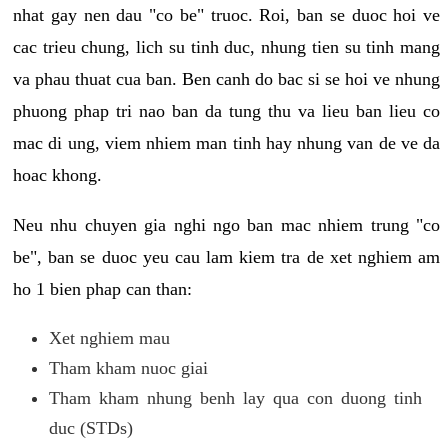
nhat gay nen dau "co be" truoc. Roi, ban se duoc hoi ve
cac trieu chung, lich su tinh duc, nhung tien su tinh mang
va phau thuat cua ban. Ben canh do bac si se hoi ve nhung
phuong phap tri nao ban da tung thu va lieu ban lieu co
mac di ung, viem nhiem man tinh hay nhung van de ve da
hoac khong.
Neu nhu chuyen gia nghi ngo ban mac nhiem trung "co
be", ban se duoc yeu cau lam kiem tra de xet nghiem am
ho 1 bien phap can than:
Xet nghiem mau
Tham kham nuoc giai
Tham kham nhung benh lay qua con duong tinh
duc (STDs)