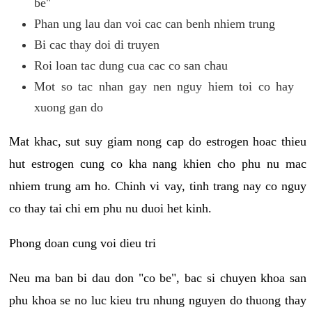
be"
Phan ung lau dan voi cac can benh nhiem trung
Bi cac thay doi di truyen
Roi loan tac dung cua cac co san chau
Mot so tac nhan gay nen nguy hiem toi co hay
xuong gan do
Mat khac, sut suy giam nong cap do estrogen hoac thieu
hut estrogen cung co kha nang khien cho phu nu mac
nhiem trung am ho. Chinh vi vay, tinh trang nay co nguy
co thay tai chi em phu nu duoi het kinh.
Phong doan cung voi dieu tri
Neu ma ban bi dau don "co be", bac si chuyen khoa san
phu khoa se no luc kieu tru nhung nguyen do thuong thay