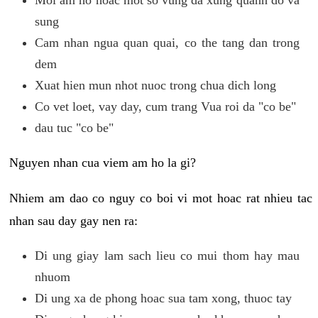
sung
Cam nhan ngua quan quai, co the tang dan trong
dem
Xuat hien mun nhot nuoc trong chua dich long
Co vet loet, vay day, cum trang Vua roi da "co be"
dau tuc "co be"
Nguyen nhan cua viem am ho la gi?
Nhiem am dao co nguy co boi vi mot hoac rat nhieu tac
nhan sau day gay nen ra:
Di ung giay lam sach lieu co mui thom hay mau
nhuom
Di ung xa de phong hoac sua tam xong, thuoc tay