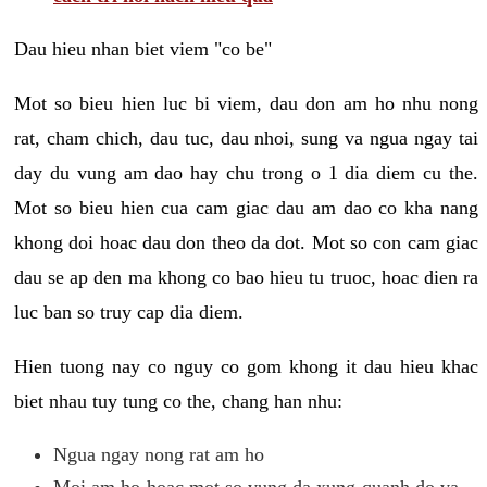
Dau hieu nhan biet viem "co be"
Mot so bieu hien luc bi viem, dau don am ho nhu nong
rat, cham chich, dau tuc, dau nhoi, sung va ngua ngay tai
day du vung am dao hay chu trong o 1 dia diem cu the.
Mot so bieu hien cua cam giac dau am dao co kha nang
khong doi hoac dau don theo da dot. Mot so con cam giac
dau se ap den ma khong co bao hieu tu truoc, hoac dien ra
luc ban so truy cap dia diem.
Hien tuong nay co nguy co gom khong it dau hieu khac
biet nhau tuy tung co the, chang han nhu:
Ngua ngay nong rat am ho
Moi am ho hoac mot so vung da xung quanh do va