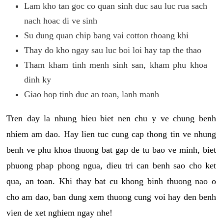
Lam kho tan goc co quan sinh duc sau luc rua sach
nach hoac di ve sinh
Su dung quan chip bang vai cotton thoang khi
Thay do kho ngay sau luc boi loi hay tap the thao
Tham kham tinh menh sinh san, kham phu khoa
dinh ky
Giao hop tinh duc an toan, lanh manh
Tren day la nhung hieu biet nen chu y ve chung benh
nhiem am dao. Hay lien tuc cung cap thong tin ve nhung
benh ve phu khoa thuong bat gap de tu bao ve minh, biet
phuong phap phong ngua, dieu tri can benh sao cho ket
qua, an toan. Khi thay bat cu khong binh thuong nao o
cho am dao, ban dung xem thuong cung voi hay den benh
vien de xet nghiem ngay nhe!