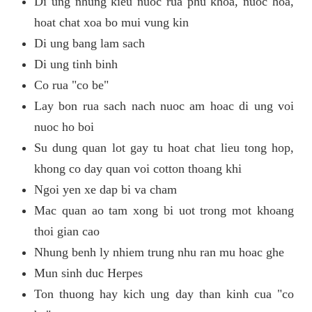
Di ung nhung kieu nuoc rua phu khoa, nuoc hoa,
hoat chat xoa bo mui vung kin
Di ung bang lam sach
Di ung tinh binh
Co rua "co be"
Lay bon rua sach nach nuoc am hoac di ung voi
nuoc ho boi
Su dung quan lot gay tu hoat chat lieu tong hop,
khong co day quan voi cotton thoang khi
Ngoi yen xe dap bi va cham
Mac quan ao tam xong bi uot trong mot khoang
thoi gian cao
Nhung benh ly nhiem trung nhu ran mu hoac ghe
Mun sinh duc Herpes
Ton thuong hay kich ung day than kinh cua "co