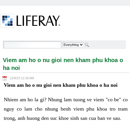
Skip to Content
Viem am ho o nu gioi nen kham phu khoa o ha noi -
Welcome
Viem am ho o nu gioi nen kham phu khoa o
ha noi
12/9/23 12:26 AM
Viem am ho o nu gioi nen kham phu khoa o ha noi
Nhiem am ho la gi? Nhung lam tuong ve viem "co be" co
nguy co lam cho nhung benh viem phu khoa tro tram
trong, anh huong den suc khoe sinh san cua ban ve sau.