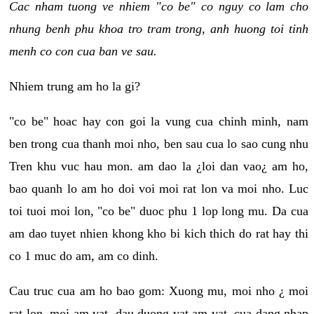
Cac nham tuong ve nhiem "co be" co nguy co lam cho
nhung benh phu khoa tro tram trong, anh huong toi tinh
menh co con cua ban ve sau.
Nhiem trung am ho la gi?
"co be" hoac hay con goi la vung cua chinh minh, nam
ben trong cua thanh moi nho, ben sau cua lo sao cung nhu
Tren khu vuc hau mon. am dao la ¿loi dan vao¿ am ho,
bao quanh lo am ho doi voi moi rat lon va moi nho. Luc
toi tuoi moi lon, "co be" duoc phu 1 lop long mu. Da cua
am dao tuyet nhien khong kho bi kich thich do rat hay thi
co 1 muc do am, am co dinh.
Cau truc cua am ho bao gom: Xuong mu, moi nho ¿ moi
rat lon, moi am vat, dau duong vat am vat, cua dang nhap