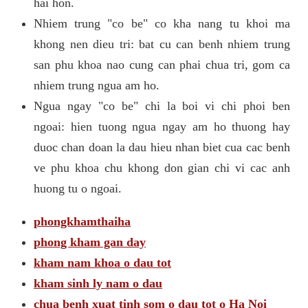
hai hon.
Nhiem trung "co be" co kha nang tu khoi ma
khong nen dieu tri: bat cu can benh nhiem trung
san phu khoa nao cung can phai chua tri, gom ca
nhiem trung ngua am ho.
Ngua ngay "co be" chi la boi vi chi phoi ben
ngoai: hien tuong ngua ngay am ho thuong hay
duoc chan doan la dau hieu nhan biet cua cac benh
ve phu khoa chu khong don gian chi vi cac anh
huong tu o ngoai.
phongkhamthaiha
phong kham gan day
kham nam khoa o dau tot
kham sinh ly nam o dau
chua benh xuat tinh som o dau tot o Ha Noi