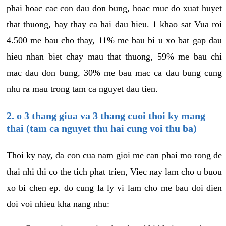
phai hoac cac con dau don bung, hoac muc do xuat huyet
that thuong, hay thay ca hai dau hieu. 1 khao sat Vua roi
4.500 me bau cho thay, 11% me bau bi u xo bat gap dau
hieu nhan biet chay mau that thuong, 59% me bau chi
mac dau don bung, 30% me bau mac ca dau bung cung
nhu ra mau trong tam ca nguyet dau tien.
2. o 3 thang giua va 3 thang cuoi thoi ky mang
thai (tam ca nguyet thu hai cung voi thu ba)
Thoi ky nay, da con cua nam gioi me can phai mo rong de
thai nhi thi co the tich phat trien, Viec nay lam cho u buou
xo bi chen ep. do cung la ly vi lam cho me bau doi dien
doi voi nhieu kha nang nhu: