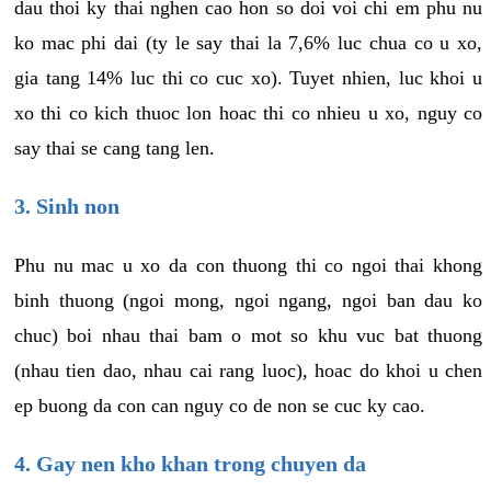
dau thoi ky thai nghen cao hon so doi voi chi em phu nu
ko mac phi dai (ty le say thai la 7,6% luc chua co u xo,
gia tang 14% luc thi co cuc xo). Tuyet nhien, luc khoi u
xo thi co kich thuoc lon hoac thi co nhieu u xo, nguy co
say thai se cang tang len.
3. Sinh non
Phu nu mac u xo da con thuong thi co ngoi thai khong
binh thuong (ngoi mong, ngoi ngang, ngoi ban dau ko
chuc) boi nhau thai bam o mot so khu vuc bat thuong
(nhau tien dao, nhau cai rang luoc), hoac do khoi u chen
ep buong da con can nguy co de non se cuc ky cao.
4. Gay nen kho khan trong chuyen da