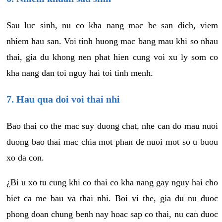
Sau luc sinh, nu co kha nang mac be san dich, viem
nhiem hau san. Voi tinh huong mac bang mau khi so nhau
thai, gia du khong nen phat hien cung voi xu ly som co
kha nang dan toi nguy hai toi tinh menh.
7. Hau qua doi voi thai nhi
Bao thai co the mac suy duong chat, nhe can do mau nuoi
duong bao thai mac chia mot phan de nuoi mot so u buou
xo da con.
¿Bi u xo tu cung khi co thai co kha nang gay nguy hai cho
biet ca me bau va thai nhi. Boi vi the, gia du nu duoc
phong doan chung benh nay hoac sap co thai, nu can duoc