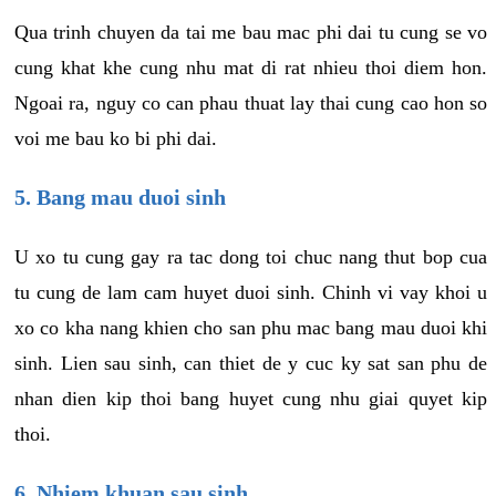
Qua trinh chuyen da tai me bau mac phi dai tu cung se vo
cung khat khe cung nhu mat di rat nhieu thoi diem hon.
Ngoai ra, nguy co can phau thuat lay thai cung cao hon so
voi me bau ko bi phi dai.
5. Bang mau duoi sinh
U xo tu cung gay ra tac dong toi chuc nang thut bop cua
tu cung de lam cam huyet duoi sinh. Chinh vi vay khoi u
xo co kha nang khien cho san phu mac bang mau duoi khi
sinh. Lien sau sinh, can thiet de y cuc ky sat san phu de
nhan dien kip thoi bang huyet cung nhu giai quyet kip
thoi.
6. Nhiem khuan sau sinh