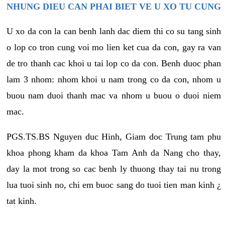
NHUNG DIEU CAN PHAI BIET VE U XO TU CUNG
U xo da con la can benh lanh dac diem thi co su tang sinh
o lop co tron cung voi mo lien ket cua da con, gay ra van
de tro thanh cac khoi u tai lop co da con. Benh duoc phan
lam 3 nhom: nhom khoi u nam trong co da con, nhom u
buou nam duoi thanh mac va nhom u buou o duoi niem
mac.
PGS.TS.BS Nguyen duc Hinh, Giam doc Trung tam phu
khoa phong kham da khoa Tam Anh da Nang cho thay,
day la mot trong so cac benh ly thuong thay tai nu trong
lua tuoi sinh no, chi em buoc sang do tuoi tien man kinh ¿
tat kinh.