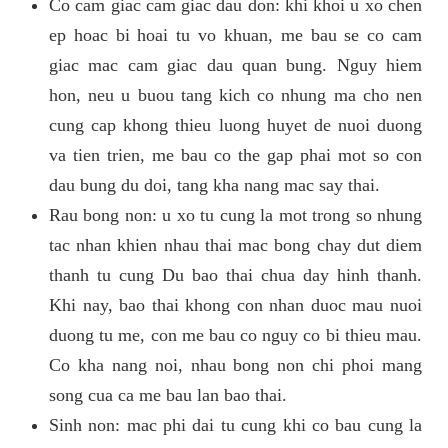
Co cam giac cam giac dau don: khi khoi u xo chen
ep hoac bi hoai tu vo khuan, me bau se co cam
giac mac cam giac dau quan bung. Nguy hiem
hon, neu u buou tang kich co nhung ma cho nen
cung cap khong thieu luong huyet de nuoi duong
va tien trien, me bau co the gap phai mot so con
dau bung du doi, tang kha nang mac say thai.
Rau bong non: u xo tu cung la mot trong so nhung
tac nhan khien nhau thai mac bong chay dut diem
thanh tu cung Du bao thai chua day hinh thanh.
Khi nay, bao thai khong con nhan duoc mau nuoi
duong tu me, con me bau co nguy co bi thieu mau.
Co kha nang noi, nhau bong non chi phoi mang
song cua ca me bau lan bao thai.
Sinh non: mac phi dai tu cung khi co bau cung la