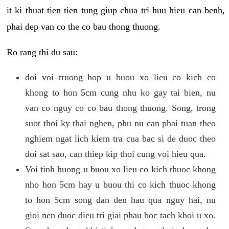
it ki thuat tien tien tung giup chua tri huu hieu can benh,
phai dep van co the co bau thong thuong.
Ro rang thi du sau:
doi voi truong hop u buou xo lieu co kich co
khong to hon 5cm cung nhu ko gay tai bien, nu
van co nguy co co bau thong thuong. Song, trong
suot thoi ky thai nghen, phu nu can phai tuan theo
nghiem ngat lich kiem tra cua bac si de duoc theo
doi sat sao, can thiep kip thoi cung voi hieu qua.
Voi tinh huong u buou xo lieu co kich thuoc khong
nho hon 5cm hay u buou thi co kich thuoc khong
to hon 5cm song dan den hau qua nguy hai, nu
gioi nen duoc dieu tri giai phau boc tach khoi u xo.