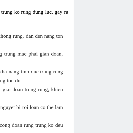
trung ko rung dung luc, gay ra
hong rung, dan den nang ton
g trung mac phai gian doan,
kha nang tinh duc trung rung
ng ton du.
 giai doan trung rung, khien
nguyet bi roi loan co the lam
 cong doan rung trung ko deu