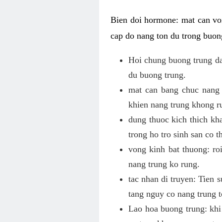
Bien doi hormone: mat can vo
cap do nang ton du trong buon
Hoi chung buong trung da
du buong trung.
mat can bang chuc nang 
khien nang trung khong ru
dung thuoc kich thich kh
trong ho tro sinh san co 
vong kinh bat thuong: ro
nang trung ko rung.
tac nhan di truyen: Tien 
tang nguy co nang trung t
Lao hoa buong trung: khi