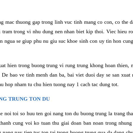
g mac thuong gap trong linh vuc tinh mang co con, co the d
 tram trong vi nhu dung nen nhan biet kip thoi. Viec hieu r
an ngua se giup phu nu giu suc khoe sinh con uy tin hon cu
uat hien trong buong trung vi rung trung khong hoan thien, 
 De bao ve tinh menh dan ba, bai viet duoi day se san xuat 
 hop nham tu chu hien tuong nay 1 cach tac dung tot.
ANG TRUNG TON DU
 noi toi so huu ten goi nang ton du buong trung la trang tha
g thanh cung voi ko tuan thu giai doan ban noan trong nhun
g nang nay tiep tuc ton tai trong buong trung qua da dang ch