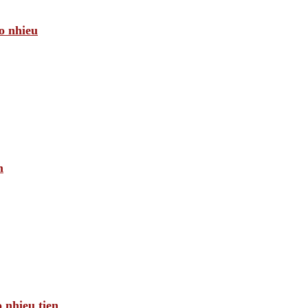
o nhieu
m
 nhieu tien