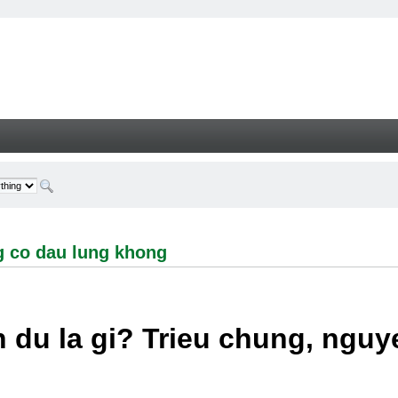
 dau lung khong - Welcome
g co dau lung khong
 du la gi? Trieu chung, ngu