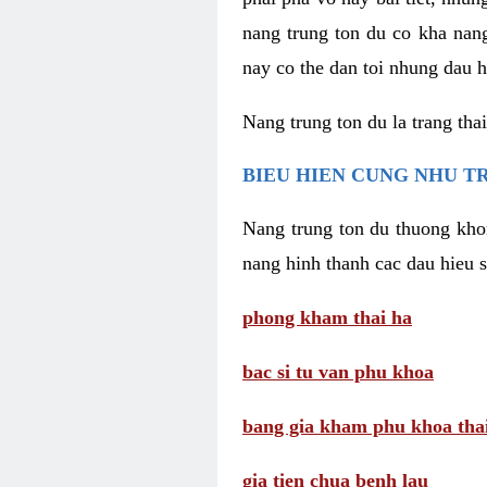
nang trung ton du co kha nang
nay co the dan toi nhung dau 
Nang trung ton du la trang tha
BIEU HIEN CUNG NHU T
Nang trung ton du thuong kho
nang hinh thanh cac dau hieu s
phong kham thai ha
bac si tu van phu khoa
bang gia kham phu khoa tha
gia tien chua benh lau