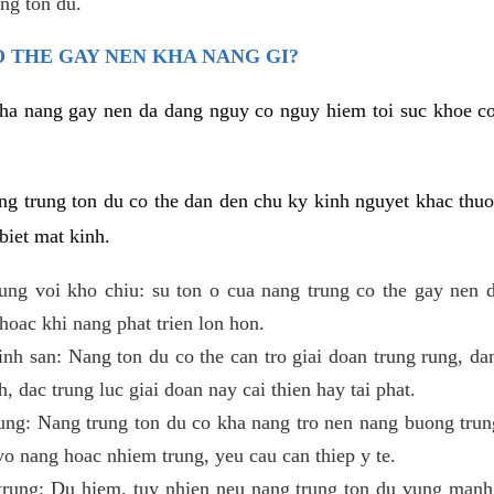
ng ton du.
 THE GAY NEN KHA NANG GI?
ha nang gay nen da dang nguy co nguy hiem toi suc khoe co
g trung ton du co the dan den chu ky kinh nguyet khac thuon
biet mat kinh.
ng voi kho chiu: su ton o cua nang trung co the gay nen d
hoac khi nang phat trien lon hon.
nh san: Nang ton du co the can tro giai doan trung rung, da
, dac trung luc giai doan nay cai thien hay tai phat.
ng: Nang trung ton du co kha nang tro nen nang buong trun
 vo nang hoac nhiem trung, yeu cau can thiep y te.
trung: Du hiem, tuy nhien neu nang trung ton du vung manh