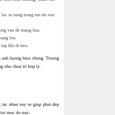
 luc tu nang trung ton du vao
trong van de mang bau.
nang lon.
tap khi di tieu.
ua anh huong bien chung. Truong
g nhu chua tri hop ly.
 tac nhan nay se giup phai dep
 toi muc do nay: