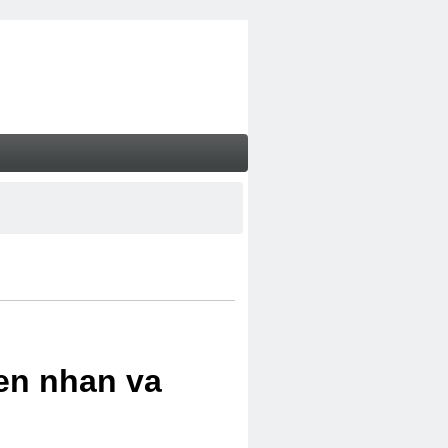
yen nhan va