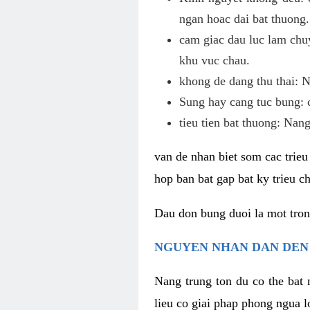
ngan hoac dai bat thuong.
cam giac dau luc lam chuy
khu vuc chau.
khong de dang thu thai: N
Sung hay cang tuc bung: c
tieu tien bat thuong: Nang
van de nhan biet som cac trieu
hop ban bat gap bat ky trieu c
Dau don bung duoi la mot tron
NGUYEN NHAN DAN DEN
Nang trung ton du co the bat
lieu co giai phap phong ngua l