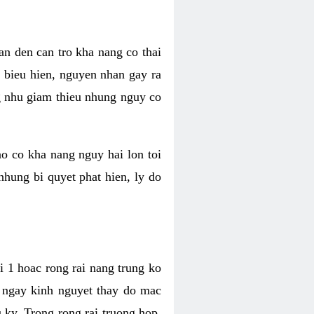
an den can tro kha nang co thai
o bieu hien, nguyen nhan gay ra
ng nhu giam thieu nhung nguy co
no co kha nang nguy hai lon toi
nhung bi quyet phat hien, ly do
i 1 hoac rong rai nang trung ko
g ngay kinh nguyet thay do mac
u ky. Trong rong rai truong hop,