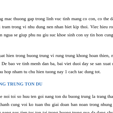
g mac thuong gap trong linh vuc tinh mang co con, co the d
 tram trong vi nhu dung nen nhan biet kip thoi. Viec hieu r
an ngua se giup phu nu giu suc khoe sinh con uy tin hon cu
uat hien trong buong trung vi rung trung khong hoan thien, 
 De bao ve tinh menh dan ba, bai viet duoi day se san xuat 
 hop nham tu chu hien tuong nay 1 cach tac dung tot.
ANG TRUNG TON DU
 noi toi so huu ten goi nang ton du buong trung la trang tha
g thanh cung voi ko tuan thu giai doan ban noan trong nhun
g nang nay tiep tuc ton tai trong buong trung qua da dang ch