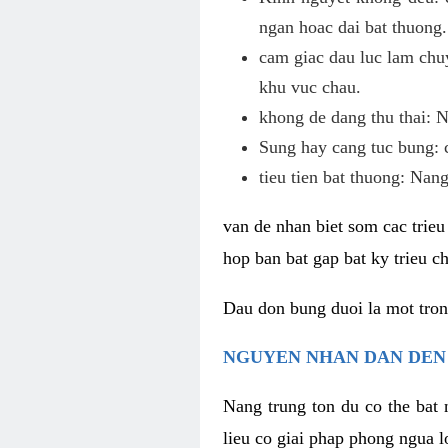
ngan hoac dai bat thuong.
cam giac dau luc lam chuy
khu vuc chau.
khong de dang thu thai: N
Sung hay cang tuc bung: c
tieu tien bat thuong: Nang
van de nhan biet som cac trieu
hop ban bat gap bat ky trieu c
Dau don bung duoi la mot tron
NGUYEN NHAN DAN DEN
Nang trung ton du co the bat
lieu co giai phap phong ngua l