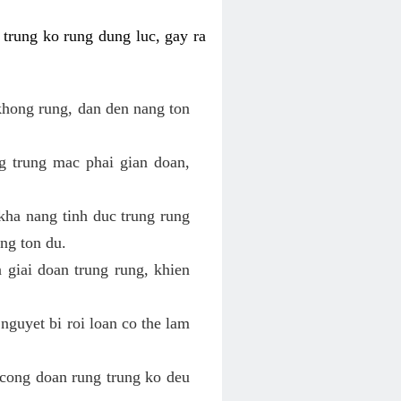
trung ko rung dung luc, gay ra
hong rung, dan den nang ton
g trung mac phai gian doan,
kha nang tinh duc trung rung
ng ton du.
 giai doan trung rung, khien
nguyet bi roi loan co the lam
 cong doan rung trung ko deu