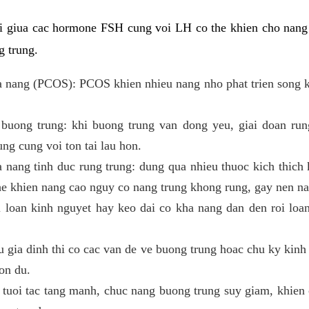
i giua cac hormone FSH cung voi LH co the khien cho nang 
g trung.
 nang (PCOS): PCOS khien nhieu nang nho phat trien song k
buong trung: khi buong trung van dong yeu, giai doan run
ng cung voi ton tai lau hon.
a nang tinh duc rung trung: dung qua nhieu thuoc kich thich 
the khien nang cao nguy co nang trung khong rung, gay nen na
i loan kinh nguyet hay keo dai co kha nang dan den roi loan
su gia dinh thi co cac van de ve buong trung hoac chu ky kinh 
on du.
 tuoi tac tang manh, chuc nang buong trung suy giam, khien