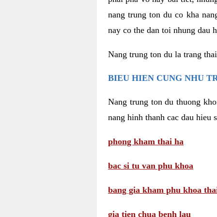
nang trung ton du co kha nang
nay co the dan toi nhung dau 
Nang trung ton du la trang tha
BIEU HIEN CUNG NHU T
Nang trung ton du thuong kho
nang hinh thanh cac dau hieu s
phong kham thai ha
bac si tu van phu khoa
bang gia kham phu khoa tha
gia tien chua benh lau