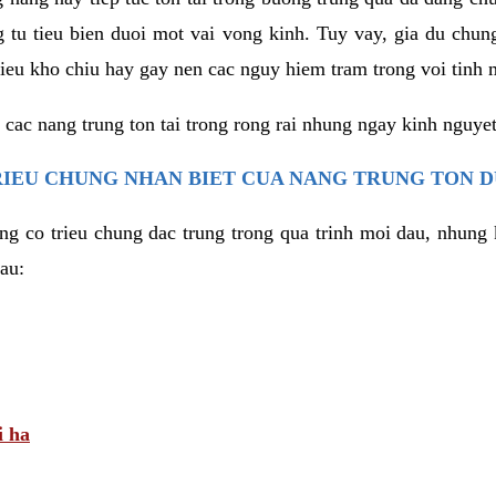
 tu tieu bien duoi mot vai vong kinh. Tuy vay, gia du chung
hieu kho chiu hay gay nen cac nguy hiem tram trong voi tinh 
i cac nang trung ton tai trong rong rai nhung ngay kinh nguye
RIEU CHUNG NHAN BIET CUA NANG TRUNG TON D
ng co trieu chung dac trung trong qua trinh moi dau, nhung
au:
i ha