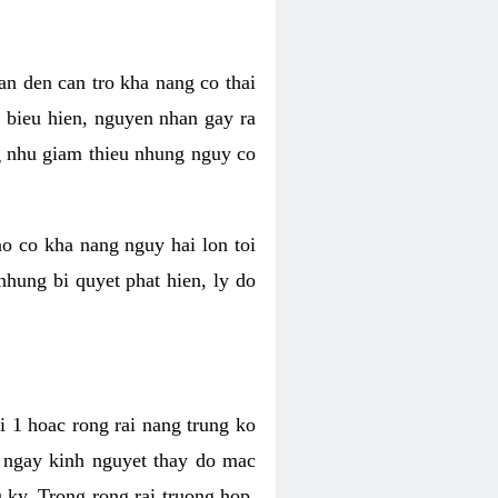
an den can tro kha nang co thai
o bieu hien, nguyen nhan gay ra
ng nhu giam thieu nhung nguy co
no co kha nang nguy hai lon toi
nhung bi quyet phat hien, ly do
i 1 hoac rong rai nang trung ko
g ngay kinh nguyet thay do mac
u ky. Trong rong rai truong hop,