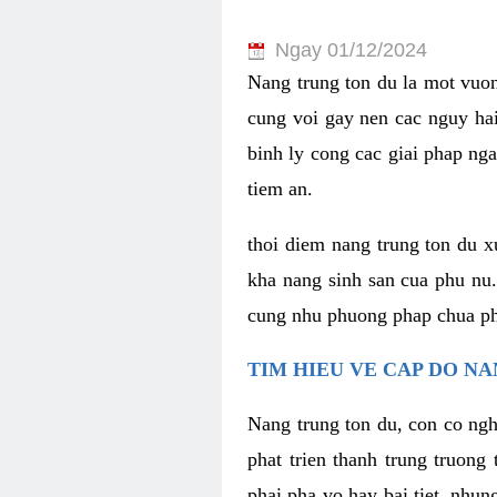
Ngay 01/12/2024
Nang trung ton du la mot vuon
cung voi gay nen cac nguy hai
binh ly cong cac giai phap ng
tiem an.
thoi diem nang trung ton du x
kha nang sinh san cua phu nu.
cung nhu phuong phap chua phu
TIM HIEU VE CAP DO N
Nang trung ton du, con co nghe
phat trien thanh trung truon
phai pha vo hay bai tiet, nhun