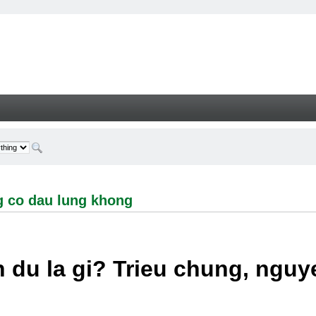
 dau lung khong - Welcome
g co dau lung khong
 du la gi? Trieu chung, ngu