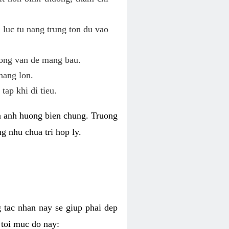
 luc tu nang trung ton du vao
trong van de mang bau.
nang lon.
tap khi di tieu.
ua anh huong bien chung. Truong
g nhu chua tri hop ly.
 tac nhan nay se giup phai dep
 toi muc do nay: