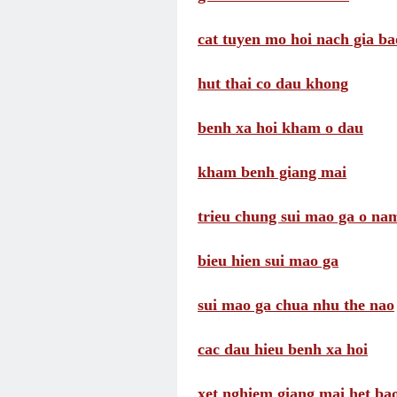
cat tuyen mo hoi nach gia ba
hut thai co dau khong
benh xa hoi kham o dau
kham benh giang mai
trieu chung sui mao ga o na
bieu hien sui mao ga
sui mao ga chua nhu the nao
cac dau hieu benh xa hoi
xet nghiem giang mai het bao