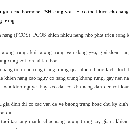
i giua cac hormone FSH cung voi LH co the khien cho nang 
g trung.
 nang (PCOS): PCOS khien nhieu nang nho phat trien song k
buong trung: khi buong trung van dong yeu, giai doan run
ng cung voi ton tai lau hon.
a nang tinh duc rung trung: dung qua nhieu thuoc kich thich 
the khien nang cao nguy co nang trung khong rung, gay nen na
i loan kinh nguyet hay keo dai co kha nang dan den roi loan
su gia dinh thi co cac van de ve buong trung hoac chu ky kinh 
on du.
 tuoi tac tang manh, chuc nang buong trung suy giam, khien