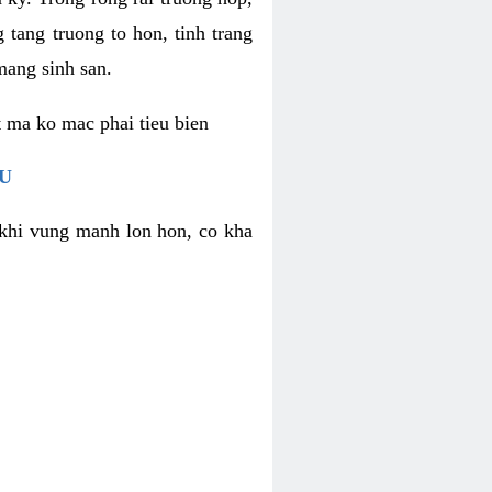
 tang truong to hon, tinh trang
mang sinh san.
t ma ko mac phai tieu bien
U
 khi vung manh lon hon, co kha