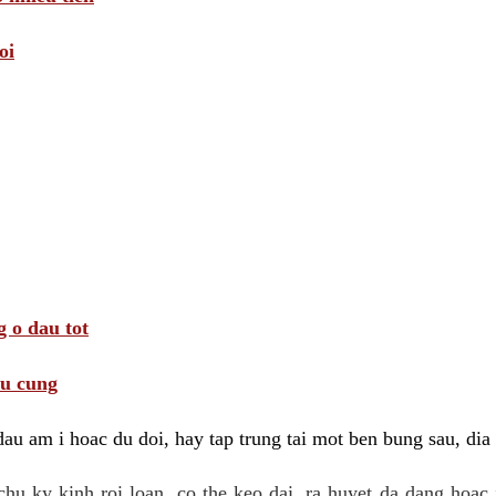
oi
g o dau tot
tu cung
u am i hoac du doi, hay tap trung tai mot ben bung sau, dia 
hu ky kinh roi loan, co the keo dai, ra huyet da dang hoac 