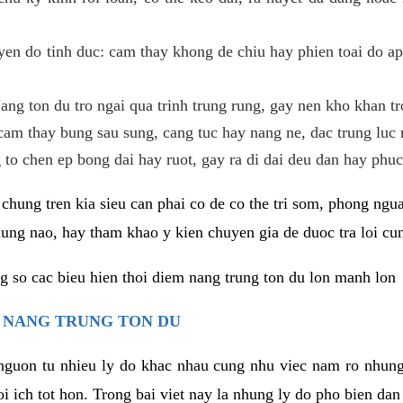
en do tinh duc: cam thay khong de chiu hay phien toai do ap
ang ton du tro ngai qua trinh trung rung, gay nen kho khan 
am thay bung sau sung, cang tuc hay nang ne, dac trung luc 
 to chen ep bong dai hay ruot, gay ra di dai deu dan hay phuc 
 chung tren kia sieu can phai co de co the tri som, phong ng
hung nao, hay tham khao y kien chuyen gia de duoc tra loi cun
g so cac bieu hien thoi diem nang trung ton du lon manh lon
 NANG TRUNG TON DU
 nguon tu nhieu ly do khac nhau cung nhu viec nam ro nhung
oi ich tot hon. Trong bai viet nay la nhung ly do pho bien dan