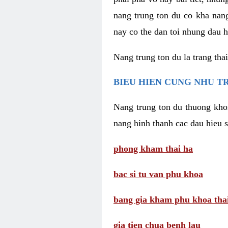
nang trung ton du co kha nang
nay co the dan toi nhung dau 
Nang trung ton du la trang tha
BIEU HIEN CUNG NHU T
Nang trung ton du thuong kho
nang hinh thanh cac dau hieu s
phong kham thai ha
bac si tu van phu khoa
bang gia kham phu khoa tha
gia tien chua benh lau