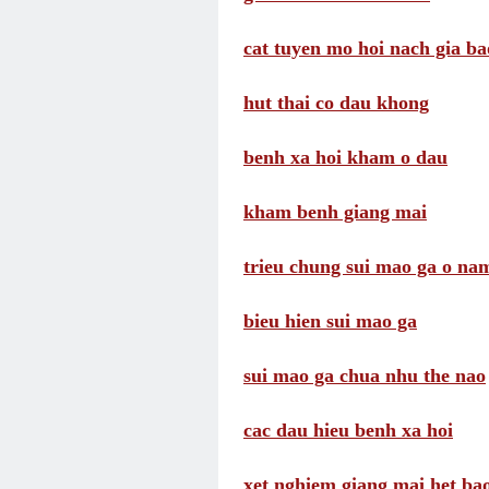
cat tuyen mo hoi nach gia ba
hut thai co dau khong
benh xa hoi kham o dau
kham benh giang mai
trieu chung sui mao ga o na
bieu hien sui mao ga
sui mao ga chua nhu the nao
cac dau hieu benh xa hoi
xet nghiem giang mai het bao