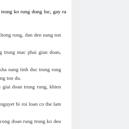
trung ko rung dung luc, gay ra
hong rung, dan den nang ton
g trung mac phai gian doan,
kha nang tinh duc trung rung
ng ton du.
 giai doan trung rung, khien
nguyet bi roi loan co the lam
 cong doan rung trung ko deu