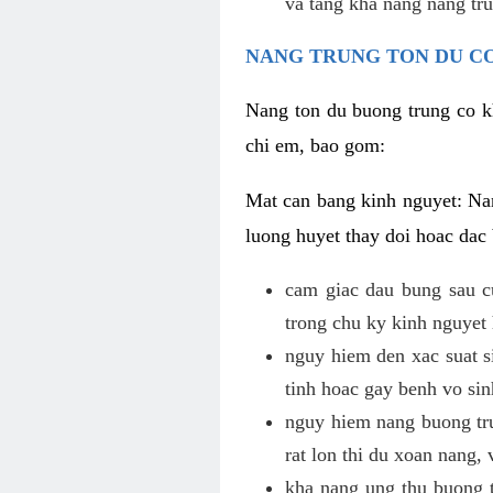
va tang kha nang nang tru
NANG TRUNG TON DU CO
Nang ton du buong trung co k
chi em, bao gom:
Mat can bang kinh nguyet: Nan
luong huyet thay doi hoac dac 
cam giac dau bung sau cu
trong chu ky kinh nguyet 
nguy hiem den xac suat si
tinh hoac gay benh vo sinh
nguy hiem nang buong tru
rat lon thi du xoan nang,
kha nang ung thu buong 