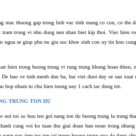
g mac thuong gap trong linh vuc tinh mang co con, co the d
 tram trong vi nhu dung nen nhan biet kip thoi. Viec hieu r
an ngua se giup phu nu giu suc khoe sinh con uy tin hon cu
uat hien trong buong trung vi rung trung khong hoan thien, 
 De bao ve tinh menh dan ba, bai viet duoi day se san xuat 
 hop nham tu chu hien tuong nay 1 cach tac dung tot.
ANG TRUNG TON DU
 noi toi so huu ten goi nang ton du buong trung la trang tha
g thanh cung voi ko tuan thu giai doan ban noan trong nhun
g nang nay tiep tuc ton tai trong buong trung qua da dang ch