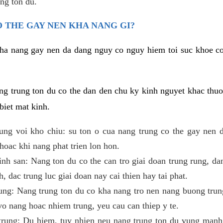
ng ton du.
 THE GAY NEN KHA NANG GI?
ha nang gay nen da dang nguy co nguy hiem toi suc khoe co
g trung ton du co the dan den chu ky kinh nguyet khac thuon
biet mat kinh.
ng voi kho chiu: su ton o cua nang trung co the gay nen d
hoac khi nang phat trien lon hon.
nh san: Nang ton du co the can tro giai doan trung rung, da
, dac trung luc giai doan nay cai thien hay tai phat.
ng: Nang trung ton du co kha nang tro nen nang buong trun
 vo nang hoac nhiem trung, yeu cau can thiep y te.
trung: Du hiem, tuy nhien neu nang trung ton du vung manh