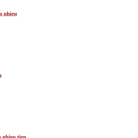
o nhieu
m
 nhieu tien