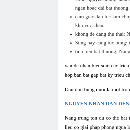
ngan hoac dai bat thuong.
cam giac dau luc lam chuy
khu vuc chau.
khong de dang thu thai: N
Sung hay cang tuc bung: c
tieu tien bat thuong: Nang
van de nhan biet som cac trieu
hop ban bat gap bat ky trieu c
Dau don bung duoi la mot tron
NGUYEN NHAN DAN DEN
Nang trung ton du co the bat
lieu co giai phap phong ngua l