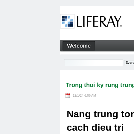
Skip to Content
Welcome
Trong thoi ky rung trung co
Navigation
Trong thoi ky rung trun
12/1/24 6:06 AM
Nang trung ton
cach dieu tri