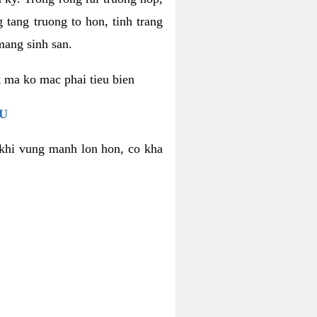
 tang truong to hon, tinh trang
mang sinh san.
t ma ko mac phai tieu bien
U
 khi vung manh lon hon, co kha