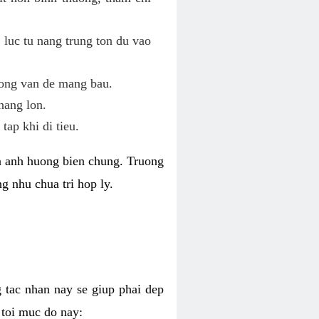
 luc tu nang trung ton du vao
trong van de mang bau.
nang lon.
tap khi di tieu.
ua anh huong bien chung. Truong
g nhu chua tri hop ly.
 tac nhan nay se giup phai dep
 toi muc do nay: