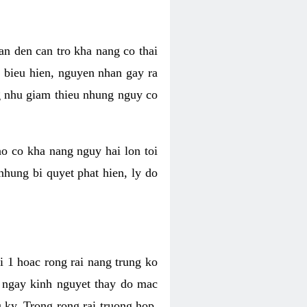
an den can tro kha nang co thai
o bieu hien, nguyen nhan gay ra
ng nhu giam thieu nhung nguy co
no co kha nang nguy hai lon toi
nhung bi quyet phat hien, ly do
i 1 hoac rong rai nang trung ko
g ngay kinh nguyet thay do mac
u ky. Trong rong rai truong hop,