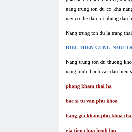
nang trung ton du co kha nang
nay co the dan toi nhung dau 
Nang trung ton du la trang tha
BIEU HIEN CUNG NHU T
Nang trung ton du thuong kho
nang hinh thanh cac dau hieu s
phong kham thai ha
bac si tu van phu khoa
bang gia kham phu khoa tha
gia tien chua benh lau