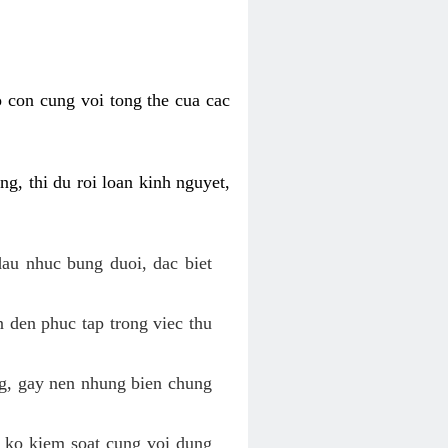
 con cung voi tong the cua cac
g, thi du roi loan kinh nguyet,
au nhuc bung duoi, dac biet
n den phuc tap trong viec thu
g, gay nen nhung bien chung
 ko kiem soat cung voi dung