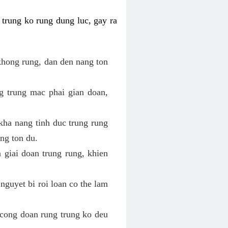
trung ko rung dung luc, gay ra
hong rung, dan den nang ton
g trung mac phai gian doan,
kha nang tinh duc trung rung
ng ton du.
 giai doan trung rung, khien
nguyet bi roi loan co the lam
 cong doan rung trung ko deu