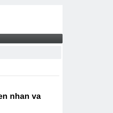
yen nhan va