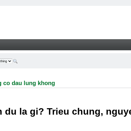
 dau lung khong - Welcome
g co dau lung khong
 du la gi? Trieu chung, ngu