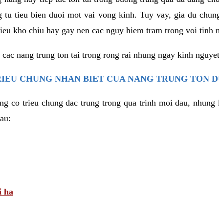
 tu tieu bien duoi mot vai vong kinh. Tuy vay, gia du chung
hieu kho chiu hay gay nen cac nguy hiem tram trong voi tinh 
i cac nang trung ton tai trong rong rai nhung ngay kinh nguye
RIEU CHUNG NHAN BIET CUA NANG TRUNG TON D
ng co trieu chung dac trung trong qua trinh moi dau, nhung
au:
i ha