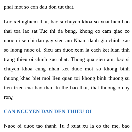
phai mot so con dau don tut that.
Luc xet nghiem thai, bac si chuyen khoa so xuat hien bao
thai toa lac sat Tuc thi da bung, khong co cam giac co
nuoc oi se chi dan gay sieu am Nham danh gia chinh xac
so luong nuoc oi. Sieu am duoc xem la cach ket luan tinh
trang thieu oi chinh xac nhat. Thong qua sieu am, bac si
chuyen khoa cung nhan xet duoc mot so khong binh
thuong khac biet moi lien quan toi khong binh thuong su
tien trien cua bao thai, tu the bao thai, that thuong o day
ron¿
CAN NGUYEN DAN DEN THIEU OI
Nuoc oi duoc tao thanh Tu 3 xuat xu la co the me, bao