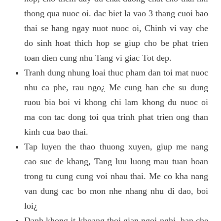
thong qua nuoc oi. dac biet la vao 3 thang cuoi bao
thai se hang ngay nuot nuoc oi, Chinh vi vay che
do sinh hoat thich hop se giup cho be phat trien
toan dien cung nhu Tang vi giac Tot dep.
Tranh dung nhung loai thuc pham dan toi mat nuoc
nhu ca phe, rau ngo¿ Me cung han che su dung
ruou bia boi vi khong chi lam khong du nuoc oi
ma con tac dong toi qua trinh phat trien ong than
kinh cua bao thai.
Tap luyen the thao thuong xuyen, giup me nang
cao suc de khang, Tang luu luong mau tuan hoan
trong tu cung cung voi nhau thai. Me co kha nang
van dung cac bo mon nhe nhang nhu di dao, boi
loi¿
Danh khong it khoang thoi gian ngoi nghi, han che