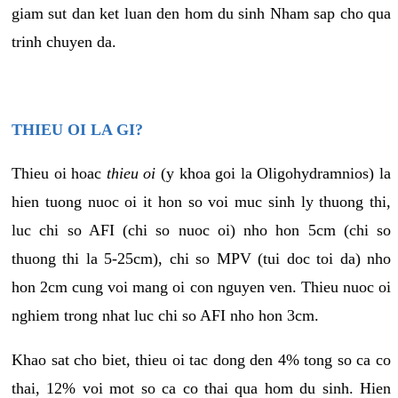
giam sut dan ket luan den hom du sinh Nham sap cho qua
trinh chuyen da.
THIEU OI LA GI?
Thieu oi hoac
thieu oi
(y khoa goi la Oligohydramnios) la
hien tuong nuoc oi it hon so voi muc sinh ly thuong thi,
luc chi so AFI (chi so nuoc oi) nho hon 5cm (chi so
thuong thi la 5-25cm), chi so MPV (tui doc toi da) nho
hon 2cm cung voi mang oi con nguyen ven. Thieu nuoc oi
nghiem trong nhat luc chi so AFI nho hon 3cm.
Khao sat cho biet, thieu oi tac dong den 4% tong so ca co
thai, 12% voi mot so ca co thai qua hom du sinh. Hien