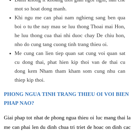
mot so hoat dong manh.
Khi ngu me can phai nam nghieng sang ben qua
boi o tu the nay mau se luu thong Thoai mai Hon,
he luu thong cua thai nhi duoc chay De chiu hon,
nho do cung tang cuong tinh trang thieu oi.
Me cung can lien tiep quan sat cung voi quan sat
cu dong thai, phat hien kip thoi van de thai cu
dong kem Nham tham kham som cung nhu can
thiep kip thoi.
PHONG NGUA TINH TRANG THIEU OI VOI BIEN
PHAP NAO?
Giai phap tot nhat de phong ngua thieu oi luc mang thai la
me can phai len du dinh chua tri triet de hoac on dinh cac