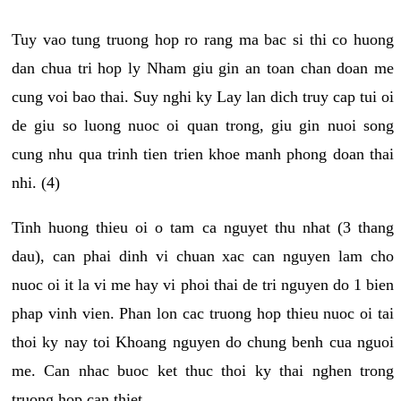
Tuy vao tung truong hop ro rang ma bac si thi co huong
dan chua tri hop ly Nham giu gin an toan chan doan me
cung voi bao thai. Suy nghi ky Lay lan dich truy cap tui oi
de giu so luong nuoc oi quan trong, giu gin nuoi song
cung nhu qua trinh tien trien khoe manh phong doan thai
nhi. (4)
Tinh huong thieu oi o tam ca nguyet thu nhat (3 thang
dau), can phai dinh vi chuan xac can nguyen lam cho
nuoc oi it la vi me hay vi phoi thai de tri nguyen do 1 bien
phap vinh vien. Phan lon cac truong hop thieu nuoc oi tai
thoi ky nay toi Khoang nguyen do chung benh cua nguoi
me. Can nhac buoc ket thuc thoi ky thai nghen trong
truong hop can thiet.