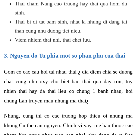
Thai cham Nang cao truong hay thai qua hom du
sinh.
Thai bi di tat bam sinh, nhat la nhung di dang tai
than cung nhu duong tiet nieu.
Viem nhiem thai nhi, thai chet luu.
3. Nguyen do Tu phia mot so phan phu cua thai
Gom co cac cau hoi tai nhau thai ¿ dia diem chia se duong
chat cung nhu oxy cho biet bao thai qua day ron, tuy
nhien thai hay da thai lieu co chung 1 banh nhau, hoi
chung Lan truyen mau nhung ma thai¿
Nhung, cung thi co cac truong hop thieu oi nhung ma
khong Cu the can nguyen. Chinh vi vay, me bau thuoc cac
nhom kha nang nhac tren can phai chu dong de y Suc