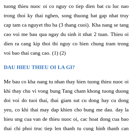
tuong thieu nuoc oi co nguy co tiep dien bat cu luc nao
trong thoi ky thai nghen, song thuong bat gap nhat truy
cap tam ca nguyet thu ba (3 thang cuoi). Kha nang se tang
cao voi me bau qua ngay du sinh it nhat 2 tuan. Thieu oi
dien ra cang kip thoi thi nguy co bien chung tram trong
voi bao thai cang cao. (1) (2)
DAU HIEU THIEU OI LA GI?
Me bau co kha nang tu nhan thay hien tuong thieu nuoc oi
khi thay chu vi vong bung Tang cham khong tuong duong
doi voi do tuoi thai, thai giam sut cu dong hay cu dong
yeu, co khi thai may dap khien cho bung me dau. day la
hieu ung cua van de thieu nuoc oi, cac hoat dong cua bao
thai chi phoi truc tiep len thanh tu cung hinh thanh can