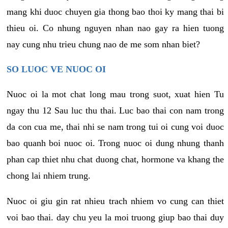
mang khi duoc chuyen gia thong bao thoi ky mang thai bi
thieu oi. Co nhung nguyen nhan nao gay ra hien tuong
nay cung nhu trieu chung nao de me som nhan biet?
SO LUOC VE NUOC OI
Nuoc oi la mot chat long mau trong suot, xuat hien Tu
ngay thu 12 Sau luc thu thai. Luc bao thai con nam trong
da con cua me, thai nhi se nam trong tui oi cung voi duoc
bao quanh boi nuoc oi. Trong nuoc oi dung nhung thanh
phan cap thiet nhu chat duong chat, hormone va khang the
chong lai nhiem trung.
Nuoc oi giu gin rat nhieu trach nhiem vo cung can thiet
voi bao thai. day chu yeu la moi truong giup bao thai duy