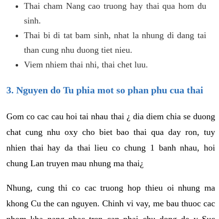
Thai cham Nang cao truong hay thai qua hom du
sinh.
Thai bi di tat bam sinh, nhat la nhung di dang tai
than cung nhu duong tiet nieu.
Viem nhiem thai nhi, thai chet luu.
3. Nguyen do Tu phia mot so phan phu cua thai
Gom co cac cau hoi tai nhau thai ¿ dia diem chia se duong
chat cung nhu oxy cho biet bao thai qua day ron, tuy
nhien thai hay da thai lieu co chung 1 banh nhau, hoi
chung Lan truyen mau nhung ma thai¿
Nhung, cung thi co cac truong hop thieu oi nhung ma
khong Cu the can nguyen. Chinh vi vay, me bau thuoc cac
nhom kha nang nhac tren can phai chu dong de y Suc