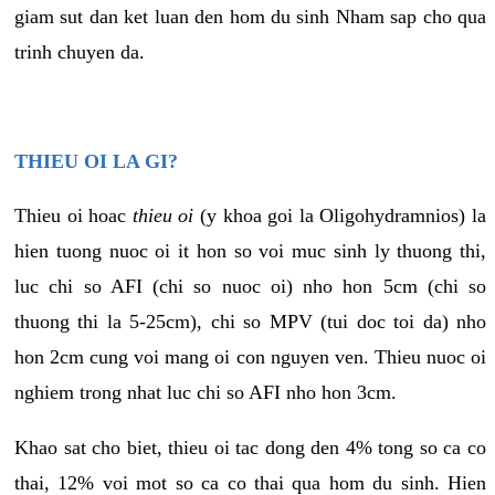
giam sut dan ket luan den hom du sinh Nham sap cho qua
trinh chuyen da.
THIEU OI LA GI?
Thieu oi hoac
thieu oi
(y khoa goi la Oligohydramnios) la
hien tuong nuoc oi it hon so voi muc sinh ly thuong thi,
luc chi so AFI (chi so nuoc oi) nho hon 5cm (chi so
thuong thi la 5-25cm), chi so MPV (tui doc toi da) nho
hon 2cm cung voi mang oi con nguyen ven. Thieu nuoc oi
nghiem trong nhat luc chi so AFI nho hon 3cm.
Khao sat cho biet, thieu oi tac dong den 4% tong so ca co
thai, 12% voi mot so ca co thai qua hom du sinh. Hien