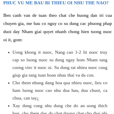
PHUC VU ME BAU BI THIEU OI NHU THE NAO?
Ben canh van de tuan theo chat che huong dan tri cua
chuyen gia, me bau co nguy co su dung cac phuong phap
duoi day Nham giai quyet nhanh chong hien tuong nuoc
oi it, gom:
Uong khong it nuoc, Nang cao 1-2 lit nuoc truy
cap so luong nuoc su dung ngay hom Nham tang
cuong viec it nuoc oi. Su dung rat nhieu nuoc cung
giup gia tang tuan hoan nhau thai va da con.
Cho them nhung dang hoa qua nhieu nuoc, lieu co
ham luong nuoc cao nhu dua hau, dua chuot, ca
chua, can tay¿
Xay dung cung nhu dung che do an uong thich
hop, cho them day du chat duong chat cho thai nhi