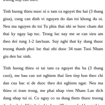
Tinh huong thieu nuoc oi o tam ca nguyet thu hai (3 thang
giua), cung can dinh vi nguyen do dan toi khong du oi.
Neu ma nguyen do toi Tu phia thai nhi se buoc cham dut
thai ky ngay lap tuc. Trong luc nay me se can sieu am
theo doi tung 1-2 lan/tuan. Suy nghi that ky dung thuoc
truong thanh phoi luc thai nhi duoc 34 tuan Tuoi Nham
giu den luc sinh.
Tinh huong thieu oi tai tam ca nguyet thu ba (3 thang
cuoi), me bau can xet nghiem thai lien tiep hon theo chi
dan cua bac si de duoc theo doi nghiem ngat. Neu ma
thieu oi tram trong, me phai nhap vien Nham Lan dich
dang nhap tui oi. Co nguy co su dung them thuoc truong