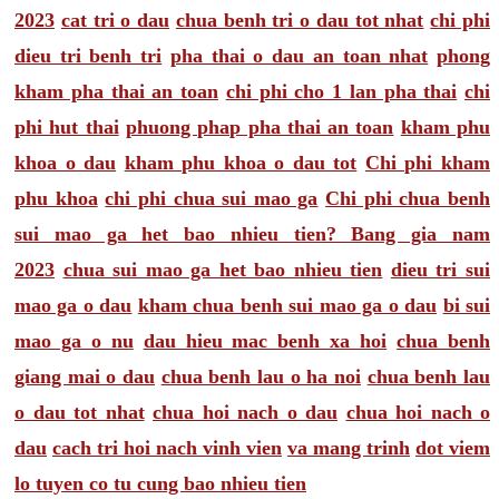
2023
cat tri o dau
chua benh tri o dau tot nhat
chi phi
dieu tri benh tri
pha thai o dau an toan nhat
phong
kham pha thai an toan
chi phi cho 1 lan pha thai
chi
phi hut thai
phuong phap pha thai an toan
kham phu
khoa o dau
kham phu khoa o dau tot
Chi phi kham
phu khoa
chi phi chua sui mao ga
Chi phi chua benh
sui mao ga het bao nhieu tien? Bang gia nam
2023
chua sui mao ga het bao nhieu tien
dieu tri sui
mao ga o dau
kham chua benh sui mao ga o dau
bi sui
mao ga o nu
dau hieu mac benh xa hoi
chua benh
giang mai o dau
chua benh lau o ha noi
chua benh lau
o dau tot nhat
chua hoi nach o dau
chua hoi nach o
dau
cach tri hoi nach vinh vien
va mang trinh
dot viem
lo tuyen co tu cung bao nhieu tien