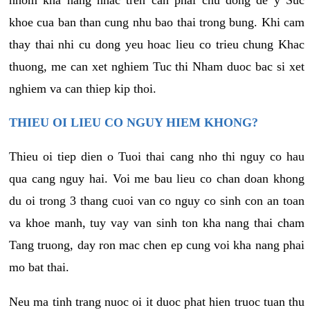
khoe cua ban than cung nhu bao thai trong bung. Khi cam
thay thai nhi cu dong yeu hoac lieu co trieu chung Khac
thuong, me can xet nghiem Tuc thi Nham duoc bac si xet
nghiem va can thiep kip thoi.
THIEU OI LIEU CO NGUY HIEM KHONG?
Thieu oi tiep dien o Tuoi thai cang nho thi nguy co hau
qua cang nguy hai. Voi me bau lieu co chan doan khong
du oi trong 3 thang cuoi van co nguy co sinh con an toan
va khoe manh, tuy vay van sinh ton kha nang thai cham
Tang truong, day ron mac chen ep cung voi kha nang phai
mo bat thai.
Neu ma tinh trang nuoc oi it duoc phat hien truoc tuan thu