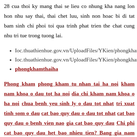
28 cua thoi ky mang thai se lieu co nhung kha nang lon
hon nhu say thai, thai chet luu, sinh non hoac bi di tat
bam sinh chi phoi toi qua trinh phat trien the chat cung
nhu tri tue trong tuong lai.
Ioc.thuathienhue.gov.vn/UploadFiles/YKien/phongk
Ioc.thuathienhue.gov.vn/UploadFiles/YKien/phongkh
phongkhamthaiha
Phong kham
phong kham tu nhan tai ha noi
kham
nam khoa o dau tot ha noi
dia chi kham nam khoa o
ha noi
chua benh yeu sinh ly o dau tot nhat
tri xuat
tinh som o dau
cat bao quy dau o dau tot nhat
cat bao
quy dau o benh vien nao
gia cat bao quy dau
Chi phi
cat bao quy dau het bao nhieu tien? Bang gia nam