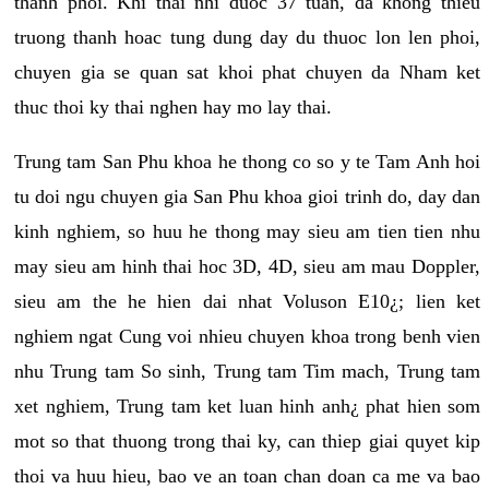
thanh phoi. Khi thai nhi duoc 37 tuan, da khong thieu
truong thanh hoac tung dung day du thuoc lon len phoi,
chuyen gia se quan sat khoi phat chuyen da Nham ket
thuc thoi ky thai nghen hay mo lay thai.
Trung tam San Phu khoa he thong co so y te Tam Anh hoi
tu doi ngu chuyen gia San Phu khoa gioi trinh do, day dan
kinh nghiem, so huu he thong may sieu am tien tien nhu
may sieu am hinh thai hoc 3D, 4D, sieu am mau Doppler,
sieu am the he hien dai nhat Voluson E10¿; lien ket
nghiem ngat Cung voi nhieu chuyen khoa trong benh vien
nhu Trung tam So sinh, Trung tam Tim mach, Trung tam
xet nghiem, Trung tam ket luan hinh anh¿ phat hien som
mot so that thuong trong thai ky, can thiep giai quyet kip
thoi va huu hieu, bao ve an toan chan doan ca me va bao