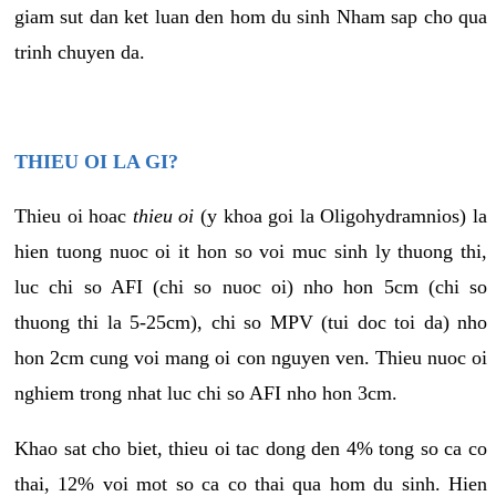
giam sut dan ket luan den hom du sinh Nham sap cho qua
trinh chuyen da.
THIEU OI LA GI?
Thieu oi hoac
thieu oi
(y khoa goi la Oligohydramnios) la
hien tuong nuoc oi it hon so voi muc sinh ly thuong thi,
luc chi so AFI (chi so nuoc oi) nho hon 5cm (chi so
thuong thi la 5-25cm), chi so MPV (tui doc toi da) nho
hon 2cm cung voi mang oi con nguyen ven. Thieu nuoc oi
nghiem trong nhat luc chi so AFI nho hon 3cm.
Khao sat cho biet, thieu oi tac dong den 4% tong so ca co
thai, 12% voi mot so ca co thai qua hom du sinh. Hien