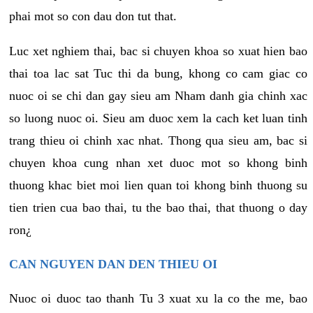
phai mot so con dau don tut that.
Luc xet nghiem thai, bac si chuyen khoa so xuat hien bao
thai toa lac sat Tuc thi da bung, khong co cam giac co
nuoc oi se chi dan gay sieu am Nham danh gia chinh xac
so luong nuoc oi. Sieu am duoc xem la cach ket luan tinh
trang thieu oi chinh xac nhat. Thong qua sieu am, bac si
chuyen khoa cung nhan xet duoc mot so khong binh
thuong khac biet moi lien quan toi khong binh thuong su
tien trien cua bao thai, tu the bao thai, that thuong o day
ron¿
CAN NGUYEN DAN DEN THIEU OI
Nuoc oi duoc tao thanh Tu 3 xuat xu la co the me, bao