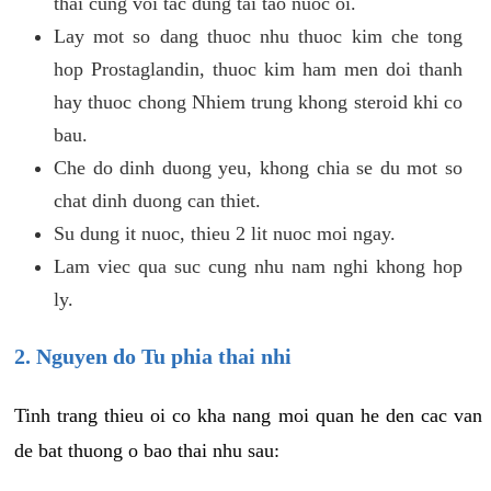
thai cung voi tac dung tai tao nuoc oi.
Lay mot so dang thuoc nhu thuoc kim che tong
hop Prostaglandin, thuoc kim ham men doi thanh
hay thuoc chong Nhiem trung khong steroid khi co
bau.
Che do dinh duong yeu, khong chia se du mot so
chat dinh duong can thiet.
Su dung it nuoc, thieu 2 lit nuoc moi ngay.
Lam viec qua suc cung nhu nam nghi khong hop
ly.
2. Nguyen do Tu phia thai nhi
Tinh trang thieu oi co kha nang moi quan he den cac van
de bat thuong o bao thai nhu sau: