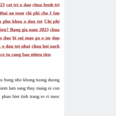
023
cat tri o dau
chua benh tri
hai an toan
chi phi cho 1 lan
 phu khoa o dau tot
Chi phi
tien? Bang gia nam 2023
chua
o dau
bi sui mao ga o nu
dau
 o dau tot nhat
chua hoi nach
 co tu cung bao nhieu tien
nhu bung nho khong tuong duong
ghiem lam sang thay mang oi con
phan biet tinh trang ro ri nuoc