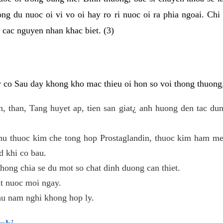
ong du nuoc oi vi vo oi hay ro ri nuoc oi ra phia ngoai. Chi
cac nguyen nhan khac biet. (3)
 co Sau day khong kho mac thieu oi hon so voi thong thuong
, than, Tang huyet ap, tien san giat¿ anh huong den tac dun
hu thuoc kim che tong hop Prostaglandin, thuoc kim ham me
d khi co bau.
ong chia se du mot so chat dinh duong can thiet.
it nuoc moi ngay.
u nam nghi khong hop ly.