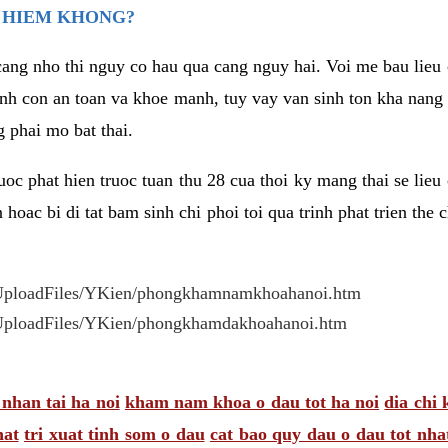
Y HIEM KHONG?
 cang nho thi nguy co hau qua cang nguy hai. Voi me bau lieu
inh con an toan va khoe manh, tuy vay van sinh ton kha nang
 phai mo bat thai.
uoc phat hien truoc tuan thu 28 cua thoi ky mang thai se lie
n hoac bi di tat bam sinh chi phoi toi qua trinh phat trien the 
/UploadFiles/YKien/phongkhamnamkhoahanoi.htm
/UploadFiles/YKien/phongkhamdakhoahanoi.htm
nhan tai ha noi
kham nam khoa o dau tot ha noi
dia chi
hat
tri xuat tinh som o dau
cat bao quy dau o dau tot nha