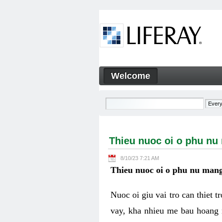
Skip to Content
Welcome
Thieu nuoc oi o phu nu man
Navigation
Thieu nuoc oi o phu nu
8/10/23 7:21 AM
Thieu nuoc oi o phu nu man
Nuoc oi giu vai tro can thiet 
vay, kha nhieu me bau hoang 