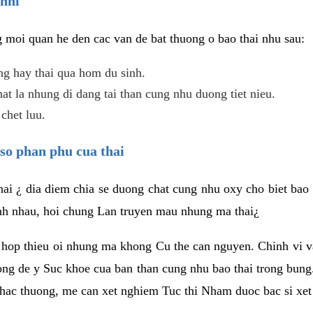
 nhi
g moi quan he den cac van de bat thuong o bao thai nhu sau:
g hay thai qua hom du sinh.
hat la nhung di dang tai than cung nhu duong tiet nieu.
chet luu.
so phan phu cua thai
ai ¿ dia diem chia se duong chat cung nhu oxy cho biet bao t
anh nhau, hoi chung Lan truyen mau nhung ma thai¿
g hop thieu oi nhung ma khong Cu the can nguyen. Chinh vi 
ong de y Suc khoe cua ban than cung nhu bao thai trong bung
Khac thuong, me can xet nghiem Tuc thi Nham duoc bac si xet 