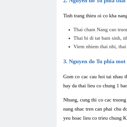
2. Nguyen do Tu phia thai
Tinh trang thieu oi co kha nan
Thai cham Nang cao truon
Thai bi di tat bam sinh, n
Viem nhiem thai nhi, thai 
3. Nguyen do Tu phia mot 
Gom co cac cau hoi tai nhau th
hay da thai lieu co chung 1 b
Nhung, cung thi co cac truon
nang nhac tren can phai chu d
yeu hoac lieu co trieu chung 