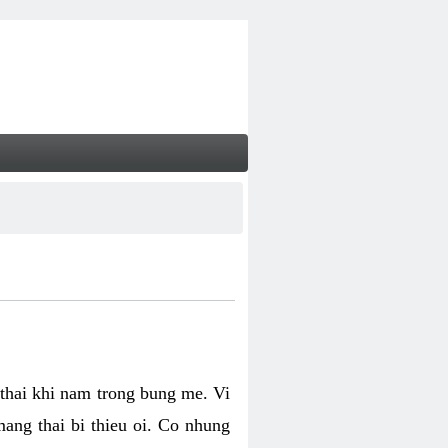
o thai khi nam trong bung me. Vi
ang thai bi thieu oi. Co nhung