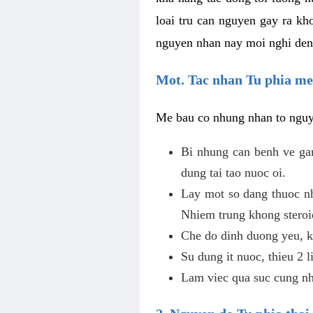
loai tru can nguyen gay ra kh
nguyen nhan nay moi nghi den 
Mot. Tac nhan Tu phia me
Me bau co nhung nhan to nguy
Bi nhung can benh ve gan
dung tai tao nuoc oi.
Lay mot so dang thuoc n
Nhiem trung khong steroi
Che do dinh duong yeu, kh
Su dung it nuoc, thieu 2 l
Lam viec qua suc cung nh