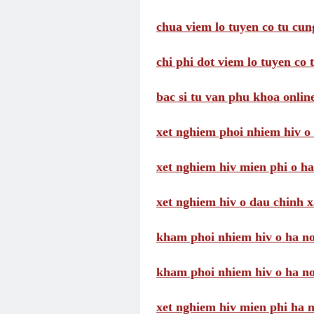
chua viem lo tuyen co tu cun
chi phi dot viem lo tuyen co 
bac si tu van phu khoa onlin
xet nghiem phoi nhiem hiv o
xet nghiem hiv mien phi o ha
xet nghiem hiv o dau chinh x
kham phoi nhiem hiv o ha no
kham phoi nhiem hiv o ha no
xet nghiem hiv mien phi ha n