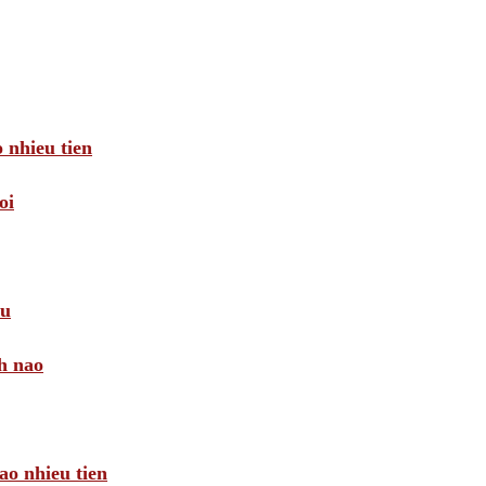
 nhieu tien
oi
au
h nao
ao nhieu tien