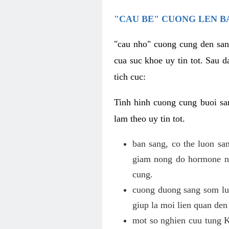
"CAU BE" CUONG LEN B
"cau nho" cuong cung den sang
cua suc khoe uy tin tot. Sau
tich cuc:
Tinh hinh cuong cung buoi sa
lam theo uy tin tot.
ban sang, co the luon san
giam nong do hormone no
cung.
cuong duong sang som lu
giup la moi lien quan den
mot so nghien cuu tung 