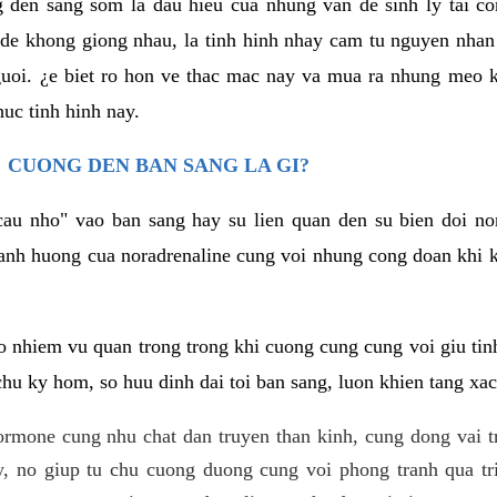
den sang som la dau hieu cua nhung van de sinh ly tai con
de khong giong nhau, la tinh hinh nhay cam tu nguyen nhan
guoi. ¿e biet ro hon ve thac mac nay va mua ra nhung meo 
uc tinh hinh nay.
 CUONG DEN BAN SANG LA GI?
cau nho" vao ban sang hay su lien quan den su bien doi n
h anh huong cua noradrenaline cung voi nhung cong doan khi k
co nhiem vu quan trong trong khi cuong cung cung voi giu tin
chu ky hom, so huu dinh dai toi ban sang, luon khien tang xa
ormone cung nhu chat dan truyen than kinh, cung dong vai t
y, no giup tu chu cuong duong cung voi phong tranh qua 