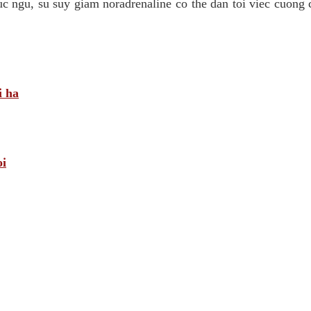
uc ngu, su suy giam noradrenaline co the dan toi viec cuong 
i ha
oi