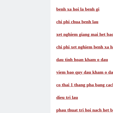
benh xa hoi la benh gi
chi phi chua benh lau
xet nghiem giang mai het bao
chi phi xet nghiem benh xa h
dau tinh hoan kham o dau
viem bao quy dau kham o d
co thai 1 thang pha bang cac
dieu tri lau
phau thuat tri hoi nach het b