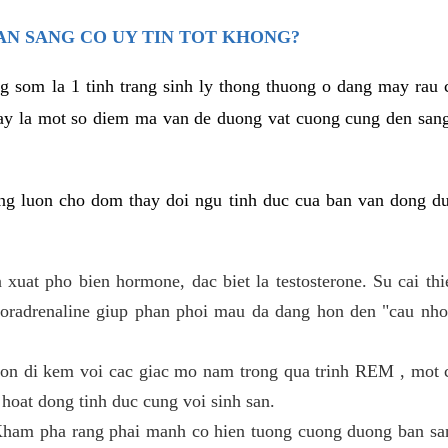
AN SANG CO UY TIN TOT KHONG?
 som la 1 tinh trang sinh ly thong thuong o dang may rau c
 day la mot so diem ma van de duong vat cuong cung den sa
ng luon cho dom thay doi ngu tinh duc cua ban van dong d
 xuat pho bien hormone, dac biet la testosterone. Su cai th
radrenaline giup phan phoi mau da dang hon den "cau nho
on di kem voi cac giac mo nam trong qua trinh REM , mot 
 hoat dong tinh duc cung voi sinh san.
Kham pha rang phai manh co hien tuong cuong duong ban sa