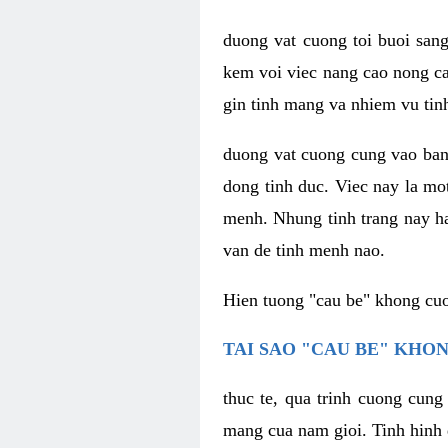
duong vat cuong toi buoi san
kem voi viec nang cao nong ca
gin tinh mang va nhiem vu tin
duong vat cuong cung vao ban 
dong tinh duc. Viec nay la mot
menh. Nhung tinh trang nay ha
van de tinh menh nao.
Hien tuong "cau be" khong cuon
TAI SAO "CAU BE" KHO
thuc te, qua trinh cuong cun
mang cua nam gioi. Tinh hinh 