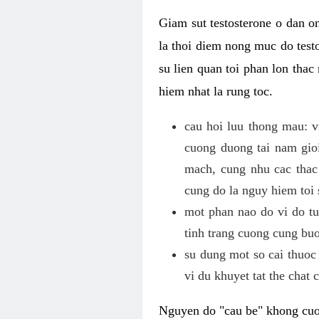
Giam sut testosterone o dan 
la thoi diem nong muc do test
su lien quan toi phan lon thac
hiem nhat la rung toc.
cau hoi luu thong mau: v
cuong duong tai nam gio
mach, cung nhu cac thac
cung do la nguy hiem toi 
mot phan nao do vi do tuo
tinh trang cuong cung buo
su dung mot so cai thuoc
vi du khuyet tat the chat
Nguyen do "cau be" khong cu