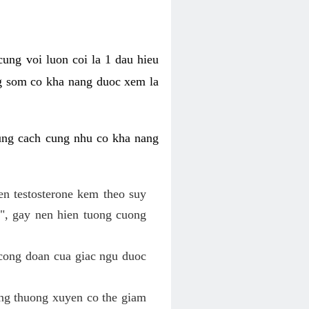
ung voi luon coi la 1 dau hieu
ng som co kha nang duoc xem la
ung cach cung nhu co kha nang
ien testosterone kem theo suy
", gay nen hien tuong cuong
cong doan cua giac ngu duoc
ng thuong xuyen co the giam