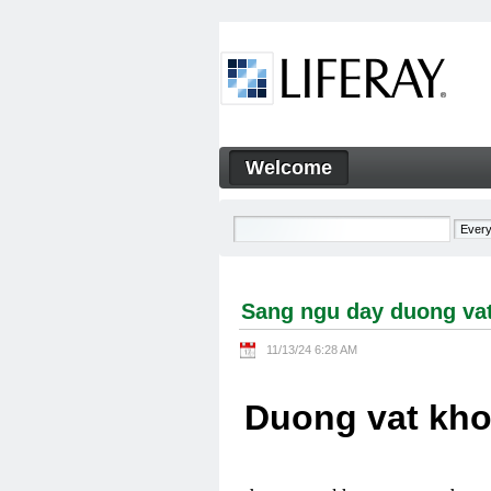
Skip to Content
Welcome
Sang ngu day duong vat kho
Navigation
Sang ngu day duong vat
11/13/24 6:28 AM
Duong vat kh