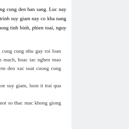
ong cung den ban sang. Luc nay
 trinh suy giam nay co kha nang
ong tinh binh, phien toai, nguy
 cung cung nhu gay roi loan
im mach, hoac tac nghen mao
em den xac suat cuong cung
oe suy giam, luon it trai qua
 mot so thac mac khong giong