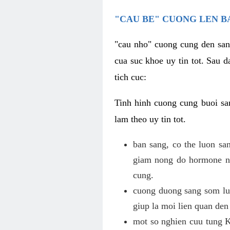
"CAU BE" CUONG LEN B
"cau nho" cuong cung den sang
cua suc khoe uy tin tot. Sau
tich cuc:
Tinh hinh cuong cung buoi sa
lam theo uy tin tot.
ban sang, co the luon san
giam nong do hormone no
cung.
cuong duong sang som lu
giup la moi lien quan den
mot so nghien cuu tung 