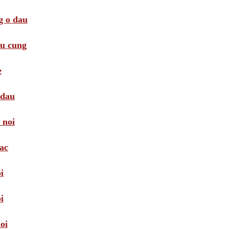
g o dau
tu cung
e
 dau
 noi
ac
i
i
oi