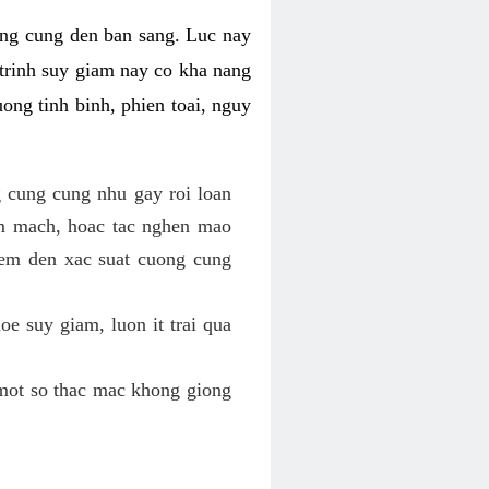
ong cung den ban sang. Luc nay
 trinh suy giam nay co kha nang
ong tinh binh, phien toai, nguy
 cung cung nhu gay roi loan
im mach, hoac tac nghen mao
em den xac suat cuong cung
oe suy giam, luon it trai qua
 mot so thac mac khong giong