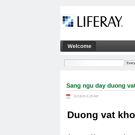
Skip to Content
Welcome
Sang ngu day duong vat kho
Navigation
Sang ngu day duong vat
11/13/24 6:28 AM
Duong vat kh