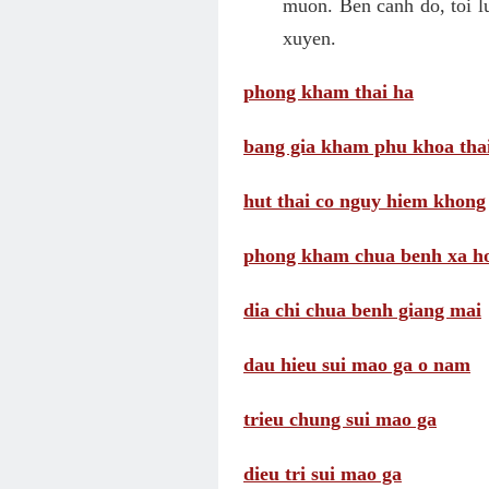
muon. Ben canh do, toi l
xuyen.
phong kham thai ha
bang gia kham phu khoa tha
hut thai co nguy hiem khong
phong kham chua benh xa h
dia chi chua benh giang mai
dau hieu sui mao ga o nam
trieu chung sui mao ga
dieu tri sui mao ga