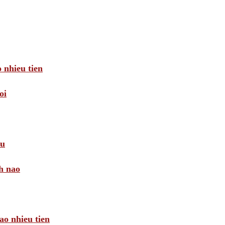
 nhieu tien
oi
au
h nao
ao nhieu tien