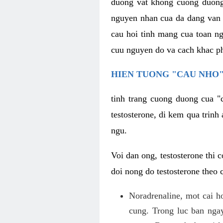
duong vat khong cuong duong 
nguyen nhan cua da dang van 
cau hoi tinh mang cua toan n
cuu nguyen do va cach khac ph
HIEN TUONG "CAU NHO"
tinh trang cuong duong cua "
testosterone, di kem qua trin
ngu.
Voi dan ong, testosterone thi 
doi nong do testosterone theo 
Noradrenaline, mot cai h
cung. Trong luc ban nga