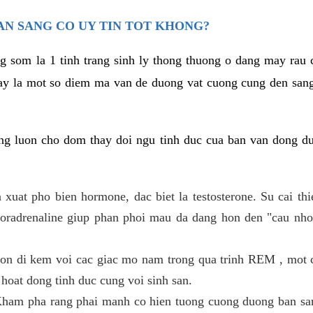
AN SANG CO UY TIN TOT KHONG?
 som la 1 tinh trang sinh ly thong thuong o dang may rau c
 day la mot so diem ma van de duong vat cuong cung den sa
ng luon cho dom thay doi ngu tinh duc cua ban van dong d
 xuat pho bien hormone, dac biet la testosterone. Su cai th
radrenaline giup phan phoi mau da dang hon den "cau nho
on di kem voi cac giac mo nam trong qua trinh REM , mot 
 hoat dong tinh duc cung voi sinh san.
Kham pha rang phai manh co hien tuong cuong duong ban sa