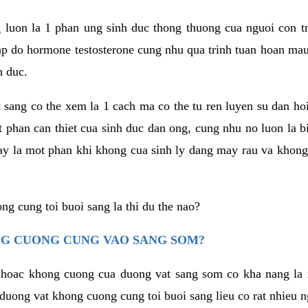
g luon la 1 phan ung sinh duc thong thuong cua nguoi con t
p do hormone testosterone cung nhu qua trinh tuan hoan mau u
h duc.
sang co the xem la 1 cach ma co the tu ren luyen su dan ho
 phan can thiet cua sinh duc dan ong, cung nhu no luon la bi
y la mot phan khi khong cua sinh ly dang may rau va khong 
g cung toi buoi sang la thi du the nao?
NG CUONG CUNG VAO SANG SOM?
g hoac khong cuong cua duong vat sang som co kha nang la 
duong vat khong cuong cung toi buoi sang lieu co rat nhieu 