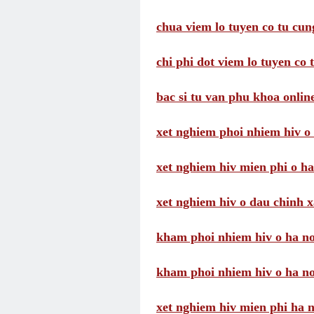
chua viem lo tuyen co tu cun
chi phi dot viem lo tuyen co 
bac si tu van phu khoa onlin
xet nghiem phoi nhiem hiv o
xet nghiem hiv mien phi o ha
xet nghiem hiv o dau chinh x
kham phoi nhiem hiv o ha no
kham phoi nhiem hiv o ha no
xet nghiem hiv mien phi ha n