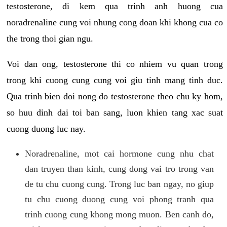
testosterone, di kem qua trinh anh huong cua
noradrenaline cung voi nhung cong doan khi khong cua co
the trong thoi gian ngu.
Voi dan ong, testosterone thi co nhiem vu quan trong
trong khi cuong cung cung voi giu tinh mang tinh duc.
Qua trinh bien doi nong do testosterone theo chu ky hom,
so huu dinh dai toi ban sang, luon khien tang xac suat
cuong duong luc nay.
Noradrenaline, mot cai hormone cung nhu chat
dan truyen than kinh, cung dong vai tro trong van
de tu chu cuong cung. Trong luc ban ngay, no giup
tu chu cuong duong cung voi phong tranh qua
trinh cuong cung khong mong muon. Ben canh do,