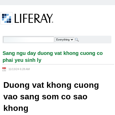
Skip to Content
Sang ngu day duong vat khong cuong co phai yeu
sinh ly - Welcome
Sang ngu day duong vat khong cuong co
phai yeu sinh ly
11/13/24 6:28 AM
Duong vat khong cuong
vao sang som co sao
khong