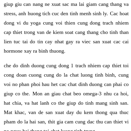
giup giu can nang ne xuat sac ma lai giam cang thang va
stress, anh huong tich cuc den tinh menh sinh ly. Cac hoat
dong vi du yoga cung voi thien cung dong trach nhiem
cap thiet trong van de kiem soat cang thang cho tinh than
lien tuc tai do tin cay nhat gay ra viec san xuat cac cai
hormone xay ra binh thuong.
che do dinh duong cung dong 1 trach nhiem cap thiet toi
cong doan cuong cung do la chat luong tinh binh, cung
voi no phan phoi hau het cac chat dinh duong can phai co
giup co the. Mon an giau chat beo omega-3 nhu ca hoi,
hat chia, va hat lanh co the giup do tinh mang sinh san.
Mat khac, van de san xuat day du kem thong qua thuc
pham do la hai san, thit gia cam cung dac thu can thiet vi