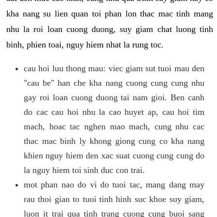
kha nang su lien quan toi phan lon thac mac tinh mang
nhu la roi loan cuong duong, suy giam chat luong tinh
binh, phien toai, nguy hiem nhat la rung toc.
cau hoi luu thong mau: viec giam sut tuoi mau den
"cau be" han che kha nang cuong cung cung nhu
gay roi loan cuong duong tai nam gioi. Ben canh
do cac cau hoi nhu la cao huyet ap, cau hoi tim
mach, hoac tac nghen mao mach, cung nhu cac
thac mac binh ly khong giong cung co kha nang
khien nguy hiem den xac suat cuong cung cung do
la nguy hiem toi sinh duc con trai.
mot phan nao do vi do tuoi tac, mang dang may
rau thoi gian to tuoi tinh hinh suc khoe suy giam,
luon it trai qua tinh trang cuong cung buoi sang