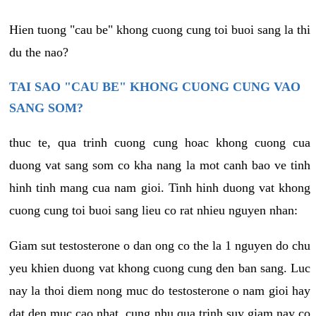
Hien tuong "cau be" khong cuong cung toi buoi sang la thi
du the nao?
TAI SAO "CAU BE" KHONG CUONG CUNG VAO
SANG SOM?
thuc te, qua trinh cuong cung hoac khong cuong cua
duong vat sang som co kha nang la mot canh bao ve tinh
hinh tinh mang cua nam gioi. Tinh hinh duong vat khong
cuong cung toi buoi sang lieu co rat nhieu nguyen nhan:
Giam sut testosterone o dan ong co the la 1 nguyen do chu
yeu khien duong vat khong cuong cung den ban sang. Luc
nay la thoi diem nong muc do testosterone o nam gioi hay
dat den muc cao nhat, cung nhu qua trinh suy giam nay co