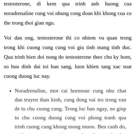
testosterone, di kem qua trinh anh huong cua
noradrenaline cung voi nhung cong doan khi khong cua co
the trong thoi gian ngu.
Voi dan ong, testosterone thi co nhiem vu quan trong
trong khi cuong cung cung voi giu tinh mang tinh duc.
Qua trinh bien doi nong do testosterone theo chu ky hom,
so huu dinh dai toi ban sang, luon khien tang xac suat
cuong duong luc nay.
Noradrenaline, mot cai hormone cung nhu chat
dan truyen than kinh, cung dong vai tro trong van
de tu chu cuong cung. Trong luc ban ngay, no giup
tu chu cuong duong cung voi phong tranh qua
trinh cuong cung khong mong muon. Ben canh do,