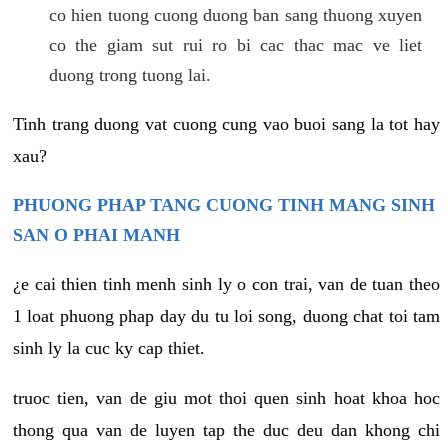
co hien tuong cuong duong ban sang thuong xuyen
co the giam sut rui ro bi cac thac mac ve liet
duong trong tuong lai.
Tinh trang duong vat cuong cung vao buoi sang la tot hay
xau?
PHUONG PHAP TANG CUONG TINH MANG SINH
SAN O PHAI MANH
¿e cai thien tinh menh sinh ly o con trai, van de tuan theo
1 loat phuong phap day du tu loi song, duong chat toi tam
sinh ly la cuc ky cap thiet.
truoc tien, van de giu mot thoi quen sinh hoat khoa hoc
thong qua van de luyen tap the duc deu dan khong chi