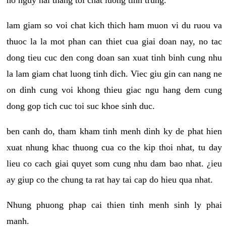
no nguy hai thang toi chat luong tinh trung.
lam giam so voi chat kich thich ham muon vi du ruou va
thuoc la la mot phan can thiet cua giai doan nay, no tac
dong tieu cuc den cong doan san xuat tinh binh cung nhu
la lam giam chat luong tinh dich. Viec giu gin can nang ne
on dinh cung voi khong thieu giac ngu hang dem cung
dong gop tich cuc toi suc khoe sinh duc.
ben canh do, tham kham tinh menh dinh ky de phat hien
xuat nhung khac thuong cua co the kip thoi nhat, tu day
lieu co cach giai quyet som cung nhu dam bao nhat. ¿ieu
ay giup co the chung ta rat hay tai cap do hieu qua nhat.
Nhung phuong phap cai thien tinh menh sinh ly phai
manh.