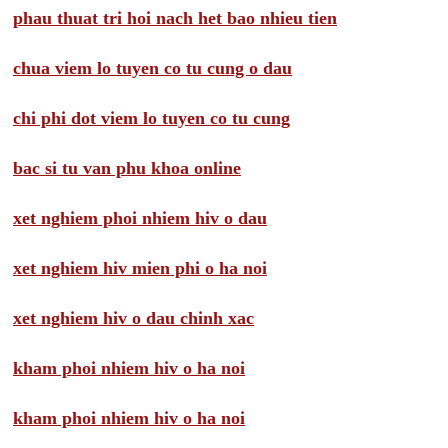
phau thuat tri hoi nach het bao nhieu tien
chua viem lo tuyen co tu cung o dau
chi phi dot viem lo tuyen co tu cung
bac si tu van phu khoa online
xet nghiem phoi nhiem hiv o dau
xet nghiem hiv mien phi o ha noi
xet nghiem hiv o dau chinh xac
kham phoi nhiem hiv o ha noi
kham phoi nhiem hiv o ha noi