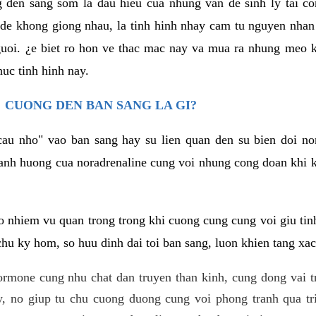
den sang som la dau hieu cua nhung van de sinh ly tai con
de khong giong nhau, la tinh hinh nhay cam tu nguyen nhan
guoi. ¿e biet ro hon ve thac mac nay va mua ra nhung meo 
uc tinh hinh nay.
 CUONG DEN BAN SANG LA GI?
cau nho" vao ban sang hay su lien quan den su bien doi n
h anh huong cua noradrenaline cung voi nhung cong doan khi k
co nhiem vu quan trong trong khi cuong cung cung voi giu tin
chu ky hom, so huu dinh dai toi ban sang, luon khien tang xa
ormone cung nhu chat dan truyen than kinh, cung dong vai t
y, no giup tu chu cuong duong cung voi phong tranh qua 