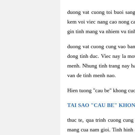
duong vat cuong toi buoi san
kem voi viec nang cao nong ca
gin tinh mang va nhiem vu tin
duong vat cuong cung vao ban 
dong tinh duc. Viec nay la mot
menh. Nhung tinh trang nay ha
van de tinh menh nao.
Hien tuong "cau be" khong cuon
TAI SAO "CAU BE" KHO
thuc te, qua trinh cuong cun
mang cua nam gioi. Tinh hinh 