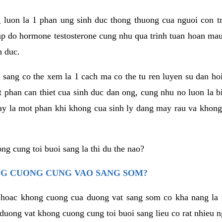
g luon la 1 phan ung sinh duc thong thuong cua nguoi con t
p do hormone testosterone cung nhu qua trinh tuan hoan mau u
h duc.
sang co the xem la 1 cach ma co the tu ren luyen su dan ho
 phan can thiet cua sinh duc dan ong, cung nhu no luon la bi
y la mot phan khi khong cua sinh ly dang may rau va khong 
g cung toi buoi sang la thi du the nao?
NG CUONG CUNG VAO SANG SOM?
g hoac khong cuong cua duong vat sang som co kha nang la 
duong vat khong cuong cung toi buoi sang lieu co rat nhieu 