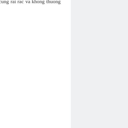
cung rai rac va khong thuong