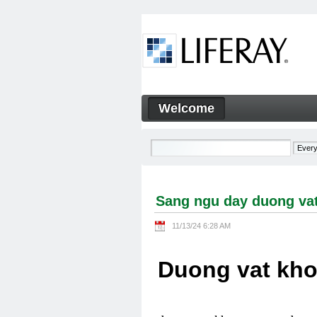
Skip to Content
Welcome
Sang ngu day duong vat kho
Navigation
Sang ngu day duong vat
11/13/24 6:28 AM
Duong vat kh