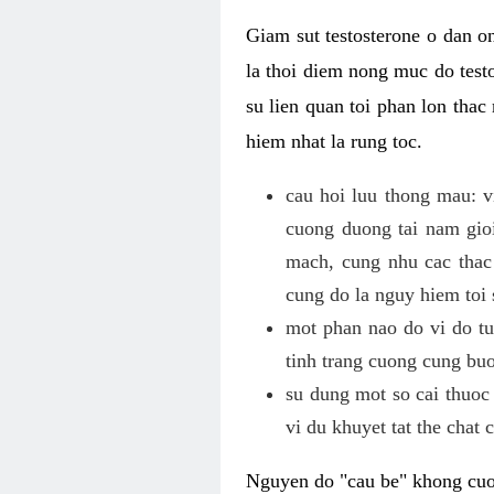
Giam sut testosterone o dan 
la thoi diem nong muc do test
su lien quan toi phan lon thac
hiem nhat la rung toc.
cau hoi luu thong mau: v
cuong duong tai nam gio
mach, cung nhu cac thac
cung do la nguy hiem toi 
mot phan nao do vi do tuo
tinh trang cuong cung buo
su dung mot so cai thuoc
vi du khuyet tat the chat
Nguyen do "cau be" khong cu