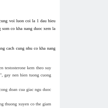
ung voi luon coi la 1 dau hieu
ng som co kha nang duoc xem la
ung cach cung nhu co kha nang
ien testosterone kem theo suy
", gay nen hien tuong cuong
cong doan cua giac ngu duoc
ng thuong xuyen co the giam