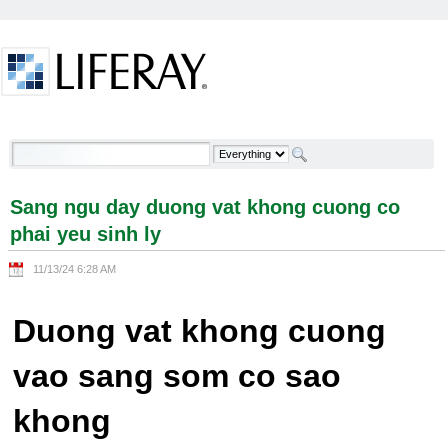
Skip to Content
Sang ngu day duong vat khong cuong co phai yeu
sinh ly - Welcome
Sang ngu day duong vat khong cuong co
phai yeu sinh ly
11/13/24 6:28 AM
Duong vat khong cuong
vao sang som co sao
khong