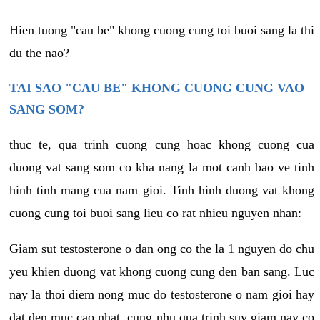
Hien tuong "cau be" khong cuong cung toi buoi sang la thi
du the nao?
TAI SAO "CAU BE" KHONG CUONG CUNG VAO
SANG SOM?
thuc te, qua trinh cuong cung hoac khong cuong cua
duong vat sang som co kha nang la mot canh bao ve tinh
hinh tinh mang cua nam gioi. Tinh hinh duong vat khong
cuong cung toi buoi sang lieu co rat nhieu nguyen nhan:
Giam sut testosterone o dan ong co the la 1 nguyen do chu
yeu khien duong vat khong cuong cung den ban sang. Luc
nay la thoi diem nong muc do testosterone o nam gioi hay
dat den muc cao nhat, cung nhu qua trinh suy giam nay co