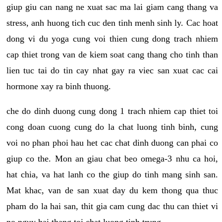
giup giu can nang ne xuat sac ma lai giam cang thang va
stress, anh huong tich cuc den tinh menh sinh ly. Cac hoat
dong vi du yoga cung voi thien cung dong trach nhiem
cap thiet trong van de kiem soat cang thang cho tinh than
lien tuc tai do tin cay nhat gay ra viec san xuat cac cai
hormone xay ra binh thuong.
che do dinh duong cung dong 1 trach nhiem cap thiet toi
cong doan cuong cung do la chat luong tinh binh, cung
voi no phan phoi hau het cac chat dinh duong can phai co
giup co the. Mon an giau chat beo omega-3 nhu ca hoi,
hat chia, va hat lanh co the giup do tinh mang sinh san.
Mat khac, van de san xuat day du kem thong qua thuc
pham do la hai san, thit gia cam cung dac thu can thiet vi