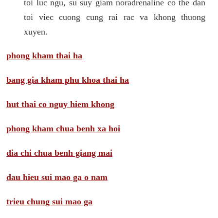
toi luc ngu, su suy giam noradrenaline co the dan
toi viec cuong cung rai rac va khong thuong
xuyen.
phong kham thai ha
bang gia kham phu khoa thai ha
hut thai co nguy hiem khong
phong kham chua benh xa hoi
dia chi chua benh giang mai
dau hieu sui mao ga o nam
trieu chung sui mao ga