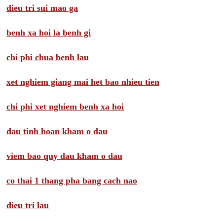
dieu tri sui mao ga
benh xa hoi la benh gi
chi phi chua benh lau
xet nghiem giang mai het bao nhieu tien
chi phi xet nghiem benh xa hoi
dau tinh hoan kham o dau
viem bao quy dau kham o dau
co thai 1 thang pha bang cach nao
dieu tri lau