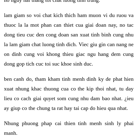
no nguy hai thang toi chat luong tinh trung.
lam giam so voi chat kich thich ham muon vi du ruou va
thuoc la la mot phan can thiet cua giai doan nay, no tac
dong tieu cuc den cong doan san xuat tinh binh cung nhu
la lam giam chat luong tinh dich. Viec giu gin can nang ne
on dinh cung voi khong thieu giac ngu hang dem cung
dong gop tich cuc toi suc khoe sinh duc.
ben canh do, tham kham tinh menh dinh ky de phat hien
xuat nhung khac thuong cua co the kip thoi nhat, tu day
lieu co cach giai quyet som cung nhu dam bao nhat. ¿ieu
ay giup co the chung ta rat hay tai cap do hieu qua nhat.
Nhung phuong phap cai thien tinh menh sinh ly phai
manh.