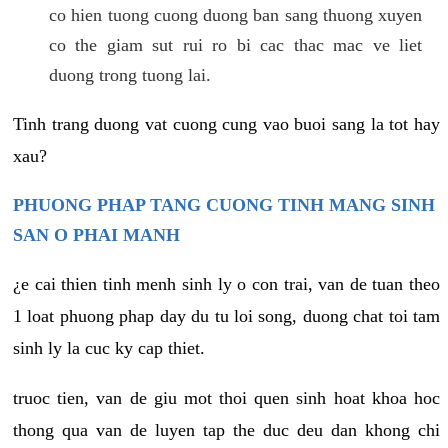
co hien tuong cuong duong ban sang thuong xuyen
co the giam sut rui ro bi cac thac mac ve liet
duong trong tuong lai.
Tinh trang duong vat cuong cung vao buoi sang la tot hay
xau?
PHUONG PHAP TANG CUONG TINH MANG SINH
SAN O PHAI MANH
¿e cai thien tinh menh sinh ly o con trai, van de tuan theo
1 loat phuong phap day du tu loi song, duong chat toi tam
sinh ly la cuc ky cap thiet.
truoc tien, van de giu mot thoi quen sinh hoat khoa hoc
thong qua van de luyen tap the duc deu dan khong chi