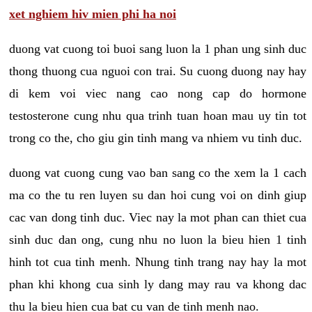
xet nghiem hiv mien phi ha noi
duong vat cuong toi buoi sang luon la 1 phan ung sinh duc
thong thuong cua nguoi con trai. Su cuong duong nay hay
di kem voi viec nang cao nong cap do hormone
testosterone cung nhu qua trinh tuan hoan mau uy tin tot
trong co the, cho giu gin tinh mang va nhiem vu tinh duc.
duong vat cuong cung vao ban sang co the xem la 1 cach
ma co the tu ren luyen su dan hoi cung voi on dinh giup
cac van dong tinh duc. Viec nay la mot phan can thiet cua
sinh duc dan ong, cung nhu no luon la bieu hien 1 tinh
hinh tot cua tinh menh. Nhung tinh trang nay hay la mot
phan khi khong cua sinh ly dang may rau va khong dac
thu la bieu hien cua bat cu van de tinh menh nao.