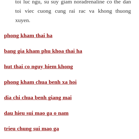
toi luc ngu, su suy giam noradrenaline co the dan
toi viec cuong cung rai rac va khong thuong
xuyen.
phong kham thai ha
bang gia kham phu khoa thai ha
hut thai co nguy hiem khong
phong kham chua benh xa hoi
dia chi chua benh giang mai
dau hieu sui mao ga o nam
trieu chung sui mao ga