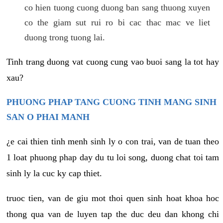
co hien tuong cuong duong ban sang thuong xuyen
co the giam sut rui ro bi cac thac mac ve liet
duong trong tuong lai.
Tinh trang duong vat cuong cung vao buoi sang la tot hay
xau?
PHUONG PHAP TANG CUONG TINH MANG SINH
SAN O PHAI MANH
¿e cai thien tinh menh sinh ly o con trai, van de tuan theo
1 loat phuong phap day du tu loi song, duong chat toi tam
sinh ly la cuc ky cap thiet.
truoc tien, van de giu mot thoi quen sinh hoat khoa hoc
thong qua van de luyen tap the duc deu dan khong chi