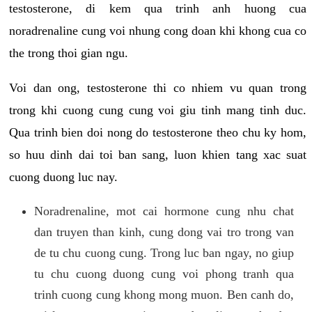
testosterone, di kem qua trinh anh huong cua
noradrenaline cung voi nhung cong doan khi khong cua co
the trong thoi gian ngu.
Voi dan ong, testosterone thi co nhiem vu quan trong
trong khi cuong cung cung voi giu tinh mang tinh duc.
Qua trinh bien doi nong do testosterone theo chu ky hom,
so huu dinh dai toi ban sang, luon khien tang xac suat
cuong duong luc nay.
Noradrenaline, mot cai hormone cung nhu chat
dan truyen than kinh, cung dong vai tro trong van
de tu chu cuong cung. Trong luc ban ngay, no giup
tu chu cuong duong cung voi phong tranh qua
trinh cuong cung khong mong muon. Ben canh do,