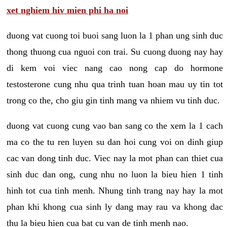
xet nghiem hiv mien phi ha noi
duong vat cuong toi buoi sang luon la 1 phan ung sinh duc
thong thuong cua nguoi con trai. Su cuong duong nay hay
di kem voi viec nang cao nong cap do hormone
testosterone cung nhu qua trinh tuan hoan mau uy tin tot
trong co the, cho giu gin tinh mang va nhiem vu tinh duc.
duong vat cuong cung vao ban sang co the xem la 1 cach
ma co the tu ren luyen su dan hoi cung voi on dinh giup
cac van dong tinh duc. Viec nay la mot phan can thiet cua
sinh duc dan ong, cung nhu no luon la bieu hien 1 tinh
hinh tot cua tinh menh. Nhung tinh trang nay hay la mot
phan khi khong cua sinh ly dang may rau va khong dac
thu la bieu hien cua bat cu van de tinh menh nao.