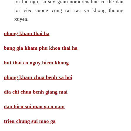
toi luc ngu, su suy giam noradrenaline co the dan
toi viec cuong cung rai rac va khong thuong
xuyen.
phong kham thai ha
bang gia kham phu khoa thai ha
hut thai co nguy hiem khong
phong kham chua benh xa hoi
dia chi chua benh giang mai
dau hieu sui mao ga o nam
trieu chung sui mao ga