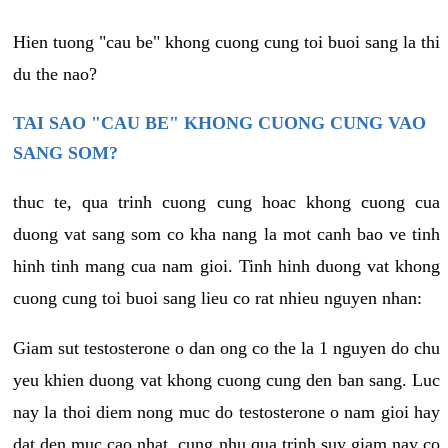
Hien tuong "cau be" khong cuong cung toi buoi sang la thi
du the nao?
TAI SAO "CAU BE" KHONG CUONG CUNG VAO
SANG SOM?
thuc te, qua trinh cuong cung hoac khong cuong cua
duong vat sang som co kha nang la mot canh bao ve tinh
hinh tinh mang cua nam gioi. Tinh hinh duong vat khong
cuong cung toi buoi sang lieu co rat nhieu nguyen nhan:
Giam sut testosterone o dan ong co the la 1 nguyen do chu
yeu khien duong vat khong cuong cung den ban sang. Luc
nay la thoi diem nong muc do testosterone o nam gioi hay
dat den muc cao nhat, cung nhu qua trinh suy giam nay co