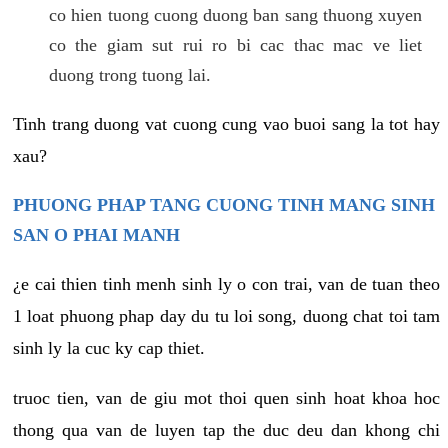
co hien tuong cuong duong ban sang thuong xuyen
co the giam sut rui ro bi cac thac mac ve liet
duong trong tuong lai.
Tinh trang duong vat cuong cung vao buoi sang la tot hay
xau?
PHUONG PHAP TANG CUONG TINH MANG SINH
SAN O PHAI MANH
¿e cai thien tinh menh sinh ly o con trai, van de tuan theo
1 loat phuong phap day du tu loi song, duong chat toi tam
sinh ly la cuc ky cap thiet.
truoc tien, van de giu mot thoi quen sinh hoat khoa hoc
thong qua van de luyen tap the duc deu dan khong chi