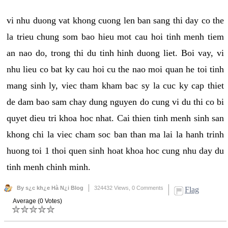
vi nhu duong vat khong cuong len ban sang thi day co the
la trieu chung som bao hieu mot cau hoi tinh menh tiem
an nao do, trong thi du tinh hinh duong liet. Boi vay, vi
nhu lieu co bat ky cau hoi cu the nao moi quan he toi tinh
mang sinh ly, viec tham kham bac sy la cuc ky cap thiet
de dam bao sam chay dung nguyen do cung vi du thi co bi
quyet dieu tri khoa hoc nhat. Cai thien tinh menh sinh san
khong chi la viec cham soc ban than ma lai la hanh trinh
huong toi 1 thoi quen sinh hoat khoa hoc cung nhu day du
tinh menh chinh minh.
By s¿c kh¿e Hà N¿i Blog
324432 Views,
0 Comments
Flag
Average (0 Votes)