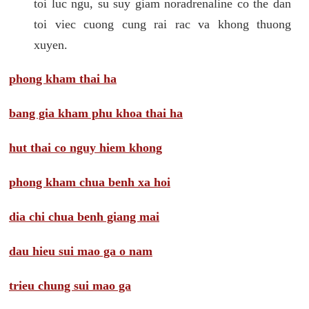
toi luc ngu, su suy giam noradrenaline co the dan
toi viec cuong cung rai rac va khong thuong
xuyen.
phong kham thai ha
bang gia kham phu khoa thai ha
hut thai co nguy hiem khong
phong kham chua benh xa hoi
dia chi chua benh giang mai
dau hieu sui mao ga o nam
trieu chung sui mao ga