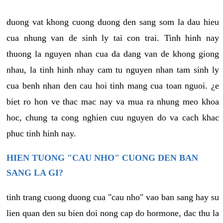
duong vat khong cuong duong den sang som la dau hieu
cua nhung van de sinh ly tai con trai. Tinh hinh nay
thuong la nguyen nhan cua da dang van de khong giong
nhau, la tinh hinh nhay cam tu nguyen nhan tam sinh ly
cua benh nhan den cau hoi tinh mang cua toan nguoi. ¿e
biet ro hon ve thac mac nay va mua ra nhung meo khoa
hoc, chung ta cong nghien cuu nguyen do va cach khac
phuc tinh hinh nay.
HIEN TUONG "CAU NHO" CUONG DEN BAN
SANG LA GI?
tinh trang cuong duong cua "cau nho" vao ban sang hay su
lien quan den su bien doi nong cap do hormone, dac thu la