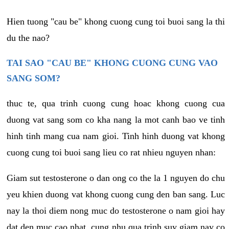
Hien tuong "cau be" khong cuong cung toi buoi sang la thi
du the nao?
TAI SAO "CAU BE" KHONG CUONG CUNG VAO
SANG SOM?
thuc te, qua trinh cuong cung hoac khong cuong cua
duong vat sang som co kha nang la mot canh bao ve tinh
hinh tinh mang cua nam gioi. Tinh hinh duong vat khong
cuong cung toi buoi sang lieu co rat nhieu nguyen nhan:
Giam sut testosterone o dan ong co the la 1 nguyen do chu
yeu khien duong vat khong cuong cung den ban sang. Luc
nay la thoi diem nong muc do testosterone o nam gioi hay
dat den muc cao nhat, cung nhu qua trinh suy giam nay co