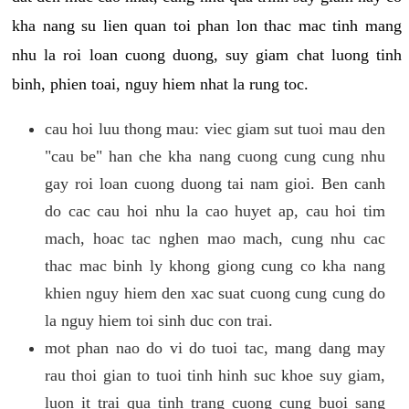
kha nang su lien quan toi phan lon thac mac tinh mang
nhu la roi loan cuong duong, suy giam chat luong tinh
binh, phien toai, nguy hiem nhat la rung toc.
cau hoi luu thong mau: viec giam sut tuoi mau den
"cau be" han che kha nang cuong cung cung nhu
gay roi loan cuong duong tai nam gioi. Ben canh
do cac cau hoi nhu la cao huyet ap, cau hoi tim
mach, hoac tac nghen mao mach, cung nhu cac
thac mac binh ly khong giong cung co kha nang
khien nguy hiem den xac suat cuong cung cung do
la nguy hiem toi sinh duc con trai.
mot phan nao do vi do tuoi tac, mang dang may
rau thoi gian to tuoi tinh hinh suc khoe suy giam,
luon it trai qua tinh trang cuong cung buoi sang