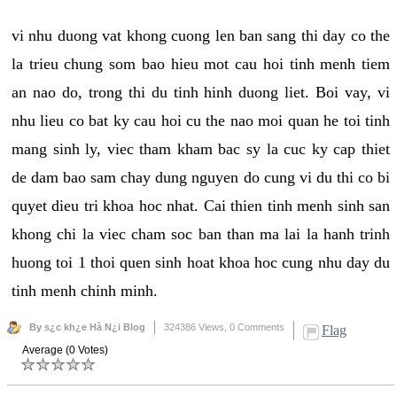
vi nhu duong vat khong cuong len ban sang thi day co the
la trieu chung som bao hieu mot cau hoi tinh menh tiem
an nao do, trong thi du tinh hinh duong liet. Boi vay, vi
nhu lieu co bat ky cau hoi cu the nao moi quan he toi tinh
mang sinh ly, viec tham kham bac sy la cuc ky cap thiet
de dam bao sam chay dung nguyen do cung vi du thi co bi
quyet dieu tri khoa hoc nhat. Cai thien tinh menh sinh san
khong chi la viec cham soc ban than ma lai la hanh trinh
huong toi 1 thoi quen sinh hoat khoa hoc cung nhu day du
tinh menh chinh minh.
By s¿c kh¿e Hà N¿i Blog
324386 Views,
0 Comments
Flag
Average (0 Votes)