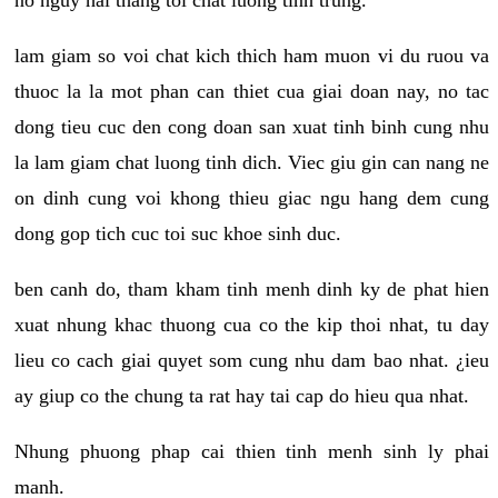
no nguy hai thang toi chat luong tinh trung.
lam giam so voi chat kich thich ham muon vi du ruou va
thuoc la la mot phan can thiet cua giai doan nay, no tac
dong tieu cuc den cong doan san xuat tinh binh cung nhu
la lam giam chat luong tinh dich. Viec giu gin can nang ne
on dinh cung voi khong thieu giac ngu hang dem cung
dong gop tich cuc toi suc khoe sinh duc.
ben canh do, tham kham tinh menh dinh ky de phat hien
xuat nhung khac thuong cua co the kip thoi nhat, tu day
lieu co cach giai quyet som cung nhu dam bao nhat. ¿ieu
ay giup co the chung ta rat hay tai cap do hieu qua nhat.
Nhung phuong phap cai thien tinh menh sinh ly phai
manh.