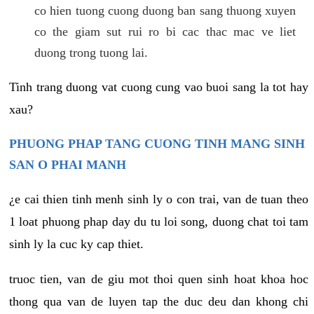
co hien tuong cuong duong ban sang thuong xuyen
co the giam sut rui ro bi cac thac mac ve liet
duong trong tuong lai.
Tinh trang duong vat cuong cung vao buoi sang la tot hay
xau?
PHUONG PHAP TANG CUONG TINH MANG SINH
SAN O PHAI MANH
¿e cai thien tinh menh sinh ly o con trai, van de tuan theo
1 loat phuong phap day du tu loi song, duong chat toi tam
sinh ly la cuc ky cap thiet.
truoc tien, van de giu mot thoi quen sinh hoat khoa hoc
thong qua van de luyen tap the duc deu dan khong chi