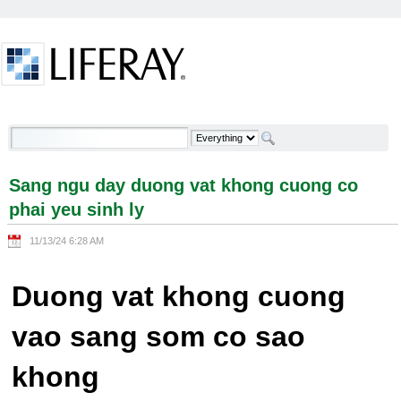
Skip to Content
Sang ngu day duong vat khong cuong co phai yeu
sinh ly - Welcome
Sang ngu day duong vat khong cuong co
phai yeu sinh ly
11/13/24 6:28 AM
Duong vat khong cuong
vao sang som co sao
khong