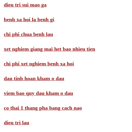
dieu tri sui mao ga
benh xa hoi la benh gi
chi phi chua benh lau
xet nghiem giang mai het bao nhieu tien
chi phi xet nghiem benh xa hoi
dau tinh hoan kham o dau
viem bao quy dau kham o dau
co thai 1 thang pha bang cach nao
dieu tri lau