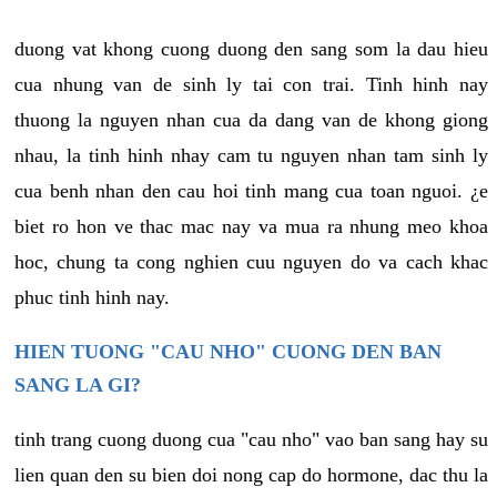
duong vat khong cuong duong den sang som la dau hieu
cua nhung van de sinh ly tai con trai. Tinh hinh nay
thuong la nguyen nhan cua da dang van de khong giong
nhau, la tinh hinh nhay cam tu nguyen nhan tam sinh ly
cua benh nhan den cau hoi tinh mang cua toan nguoi. ¿e
biet ro hon ve thac mac nay va mua ra nhung meo khoa
hoc, chung ta cong nghien cuu nguyen do va cach khac
phuc tinh hinh nay.
HIEN TUONG "CAU NHO" CUONG DEN BAN
SANG LA GI?
tinh trang cuong duong cua "cau nho" vao ban sang hay su
lien quan den su bien doi nong cap do hormone, dac thu la