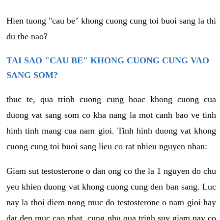
Hien tuong "cau be" khong cuong cung toi buoi sang la thi
du the nao?
TAI SAO "CAU BE" KHONG CUONG CUNG VAO
SANG SOM?
thuc te, qua trinh cuong cung hoac khong cuong cua
duong vat sang som co kha nang la mot canh bao ve tinh
hinh tinh mang cua nam gioi. Tinh hinh duong vat khong
cuong cung toi buoi sang lieu co rat nhieu nguyen nhan:
Giam sut testosterone o dan ong co the la 1 nguyen do chu
yeu khien duong vat khong cuong cung den ban sang. Luc
nay la thoi diem nong muc do testosterone o nam gioi hay
dat den muc cao nhat, cung nhu qua trinh suy giam nay co