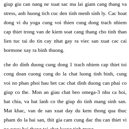
giup giu can nang ne xuat sac ma lai giam cang thang va
stress, anh huong tich cuc den tinh menh sinh ly. Cac hoat
dong vi du yoga cung voi thien cung dong trach nhiem
cap thiet trong van de kiem soat cang thang cho tinh than
lien tuc tai do tin cay nhat gay ra viec san xuat cac cai
hormone xay ra binh thuong.
che do dinh duong cung dong 1 trach nhiem cap thiet toi
cong doan cuong cung do la chat luong tinh binh, cung
voi no phan phoi hau het cac chat dinh duong can phai co
giup co the. Mon an giau chat beo omega-3 nhu ca hoi,
hat chia, va hat lanh co the giup do tinh mang sinh san.
Mat khac, van de san xuat day du kem thong qua thuc
pham do la hai san, thit gia cam cung dac thu can thiet vi