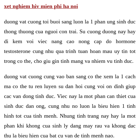
xet nghiem hiv mien phi ha noi
duong vat cuong toi buoi sang luon la 1 phan ung sinh duc
thong thuong cua nguoi con trai. Su cuong duong nay hay
di kem voi viec nang cao nong cap do hormone
testosterone cung nhu qua trinh tuan hoan mau uy tin tot
trong co the, cho giu gin tinh mang va nhiem vu tinh duc.
duong vat cuong cung vao ban sang co the xem la 1 cach
ma co the tu ren luyen su dan hoi cung voi on dinh giup
cac van dong tinh duc. Viec nay la mot phan can thiet cua
sinh duc dan ong, cung nhu no luon la bieu hien 1 tinh
hinh tot cua tinh menh. Nhung tinh trang nay hay la mot
phan khi khong cua sinh ly dang may rau va khong dac
thu la bieu hien cua bat cu van de tinh menh nao.