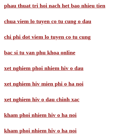
phau thuat tri hoi nach het bao nhieu tien
chua viem lo tuyen co tu cung o dau
chi phi dot viem lo tuyen co tu cung
bac si tu van phu khoa online
xet nghiem phoi nhiem hiv o dau
xet nghiem hiv mien phi o ha noi
xet nghiem hiv o dau chinh xac
kham phoi nhiem hiv o ha noi
kham phoi nhiem hiv o ha noi