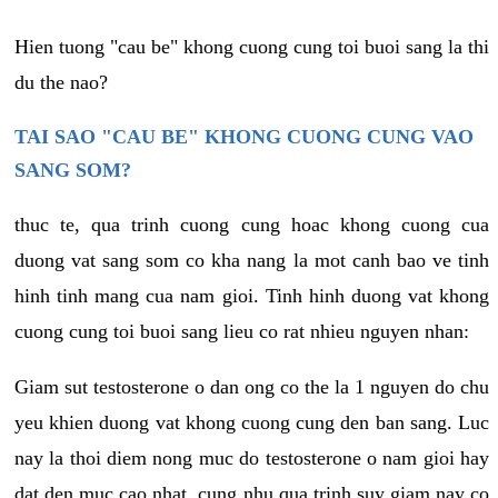
Hien tuong "cau be" khong cuong cung toi buoi sang la thi
du the nao?
TAI SAO "CAU BE" KHONG CUONG CUNG VAO
SANG SOM?
thuc te, qua trinh cuong cung hoac khong cuong cua
duong vat sang som co kha nang la mot canh bao ve tinh
hinh tinh mang cua nam gioi. Tinh hinh duong vat khong
cuong cung toi buoi sang lieu co rat nhieu nguyen nhan:
Giam sut testosterone o dan ong co the la 1 nguyen do chu
yeu khien duong vat khong cuong cung den ban sang. Luc
nay la thoi diem nong muc do testosterone o nam gioi hay
dat den muc cao nhat, cung nhu qua trinh suy giam nay co