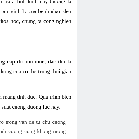
 trai. Tinh hinh nay thuong la
 tam sinh ly cua benh nhan den
khoa hoc, chung ta cong nghien
ong cap do hormone, dac thu la
hong cua co the trong thoi gian
h mang tinh duc. Qua trinh bien
c suat cuong duong luc nay.
ro trong van de tu chu cuong
trinh cuong cung khong mong