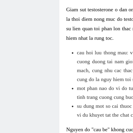
Giam sut testosterone o dan 
la thoi diem nong muc do test
su lien quan toi phan lon thac
hiem nhat la rung toc.
cau hoi luu thong mau: v
cuong duong tai nam gio
mach, cung nhu cac thac
cung do la nguy hiem toi 
mot phan nao do vi do tuo
tinh trang cuong cung buo
su dung mot so cai thuoc
vi du khuyet tat the chat
Nguyen do "cau be" khong cu