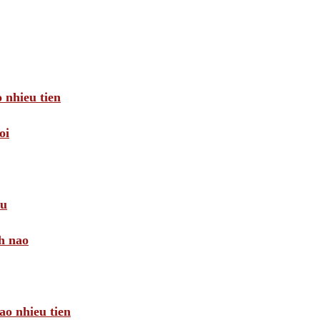
 nhieu tien
oi
au
h nao
ao nhieu tien