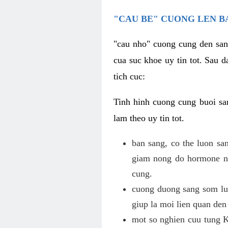
"CAU BE" CUONG LEN B
"cau nho" cuong cung den sang
cua suc khoe uy tin tot. Sau
tich cuc:
Tinh hinh cuong cung buoi sa
lam theo uy tin tot.
ban sang, co the luon san
giam nong do hormone no
cung.
cuong duong sang som lu
giup la moi lien quan den
mot so nghien cuu tung 