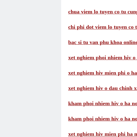
chua viem lo tuyen co tu cun
chi phi dot viem lo tuyen co 
bac si tu van phu khoa onlin
xet nghiem phoi nhiem hiv o
xet nghiem hiv mien phi o ha
xet nghiem hiv o dau chinh x
kham phoi nhiem hiv o ha no
kham phoi nhiem hiv o ha no
xet nghiem hiv mien phi ha n