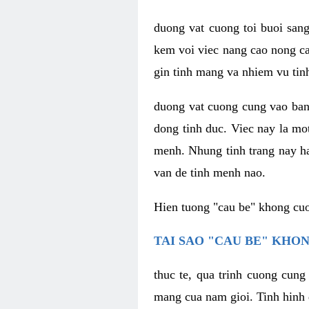
duong vat cuong toi buoi san
kem voi viec nang cao nong ca
gin tinh mang va nhiem vu tin
duong vat cuong cung vao ban 
dong tinh duc. Viec nay la mot
menh. Nhung tinh trang nay ha
van de tinh menh nao.
Hien tuong "cau be" khong cuon
TAI SAO "CAU BE" KHO
thuc te, qua trinh cuong cun
mang cua nam gioi. Tinh hinh 