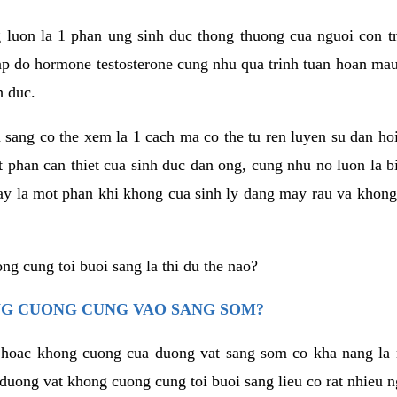
g luon la 1 phan ung sinh duc thong thuong cua nguoi con t
p do hormone testosterone cung nhu qua trinh tuan hoan mau u
h duc.
sang co the xem la 1 cach ma co the tu ren luyen su dan ho
 phan can thiet cua sinh duc dan ong, cung nhu no luon la bi
y la mot phan khi khong cua sinh ly dang may rau va khong 
g cung toi buoi sang la thi du the nao?
NG CUONG CUNG VAO SANG SOM?
g hoac khong cuong cua duong vat sang som co kha nang la 
duong vat khong cuong cung toi buoi sang lieu co rat nhieu 