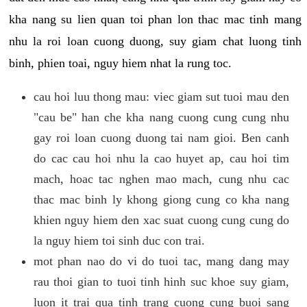
kha nang su lien quan toi phan lon thac mac tinh mang
nhu la roi loan cuong duong, suy giam chat luong tinh
binh, phien toai, nguy hiem nhat la rung toc.
cau hoi luu thong mau: viec giam sut tuoi mau den
"cau be" han che kha nang cuong cung cung nhu
gay roi loan cuong duong tai nam gioi. Ben canh
do cac cau hoi nhu la cao huyet ap, cau hoi tim
mach, hoac tac nghen mao mach, cung nhu cac
thac mac binh ly khong giong cung co kha nang
khien nguy hiem den xac suat cuong cung cung do
la nguy hiem toi sinh duc con trai.
mot phan nao do vi do tuoi tac, mang dang may
rau thoi gian to tuoi tinh hinh suc khoe suy giam,
luon it trai qua tinh trang cuong cung buoi sang