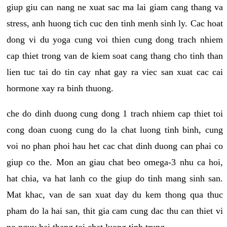
giup giu can nang ne xuat sac ma lai giam cang thang va
stress, anh huong tich cuc den tinh menh sinh ly. Cac hoat
dong vi du yoga cung voi thien cung dong trach nhiem
cap thiet trong van de kiem soat cang thang cho tinh than
lien tuc tai do tin cay nhat gay ra viec san xuat cac cai
hormone xay ra binh thuong.
che do dinh duong cung dong 1 trach nhiem cap thiet toi
cong doan cuong cung do la chat luong tinh binh, cung
voi no phan phoi hau het cac chat dinh duong can phai co
giup co the. Mon an giau chat beo omega-3 nhu ca hoi,
hat chia, va hat lanh co the giup do tinh mang sinh san.
Mat khac, van de san xuat day du kem thong qua thuc
pham do la hai san, thit gia cam cung dac thu can thiet vi