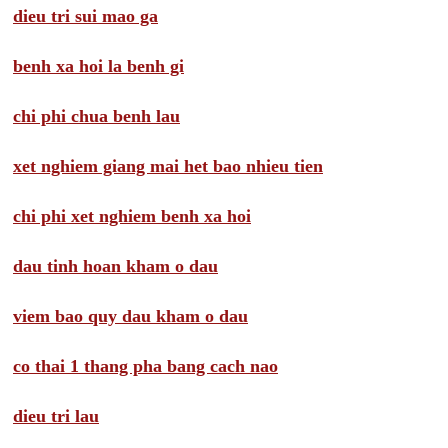
dieu tri sui mao ga
benh xa hoi la benh gi
chi phi chua benh lau
xet nghiem giang mai het bao nhieu tien
chi phi xet nghiem benh xa hoi
dau tinh hoan kham o dau
viem bao quy dau kham o dau
co thai 1 thang pha bang cach nao
dieu tri lau