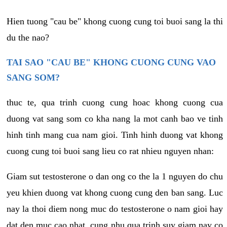
Hien tuong "cau be" khong cuong cung toi buoi sang la thi
du the nao?
TAI SAO "CAU BE" KHONG CUONG CUNG VAO
SANG SOM?
thuc te, qua trinh cuong cung hoac khong cuong cua
duong vat sang som co kha nang la mot canh bao ve tinh
hinh tinh mang cua nam gioi. Tinh hinh duong vat khong
cuong cung toi buoi sang lieu co rat nhieu nguyen nhan:
Giam sut testosterone o dan ong co the la 1 nguyen do chu
yeu khien duong vat khong cuong cung den ban sang. Luc
nay la thoi diem nong muc do testosterone o nam gioi hay
dat den muc cao nhat, cung nhu qua trinh suy giam nay co