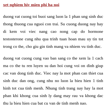
xet nghiem hiv mien phi ha noi
duong vat cuong toi buoi sang luon la 1 phan ung sinh duc
thong thuong cua nguoi con trai. Su cuong duong nay hay
di kem voi viec nang cao nong cap do hormone
testosterone cung nhu qua trinh tuan hoan mau uy tin tot
trong co the, cho giu gin tinh mang va nhiem vu tinh duc.
duong vat cuong cung vao ban sang co the xem la 1 cach
ma co the tu ren luyen su dan hoi cung voi on dinh giup
cac van dong tinh duc. Viec nay la mot phan can thiet cua
sinh duc dan ong, cung nhu no luon la bieu hien 1 tinh
hinh tot cua tinh menh. Nhung tinh trang nay hay la mot
phan khi khong cua sinh ly dang may rau va khong dac
thu la bieu hien cua bat cu van de tinh menh nao.