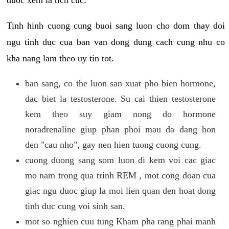
duoc xem la tich cuc:
Tinh hinh cuong cung buoi sang luon cho dom thay doi
ngu tinh duc cua ban van dong dung cach cung nhu co
kha nang lam theo uy tin tot.
ban sang, co the luon san xuat pho bien hormone,
dac biet la testosterone. Su cai thien testosterone
kem theo suy giam nong do hormone
noradrenaline giup phan phoi mau da dang hon
den "cau nho", gay nen hien tuong cuong cung.
cuong duong sang som luon di kem voi cac giac
mo nam trong qua trinh REM , mot cong doan cua
giac ngu duoc giup la moi lien quan den hoat dong
tinh duc cung voi sinh san.
mot so nghien cuu tung Kham pha rang phai manh