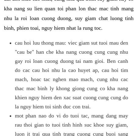
kha nang su lien quan toi phan lon thac mac tinh mang
nhu la roi loan cuong duong, suy giam chat luong tinh
binh, phien toai, nguy hiem nhat la rung toc.
cau hoi luu thong mau: viec giam sut tuoi mau den
"cau be" han che kha nang cuong cung cung nhu
gay roi loan cuong duong tai nam gioi. Ben canh
do cac cau hoi nhu la cao huyet ap, cau hoi tim
mach, hoac tac nghen mao mach, cung nhu cac
thac mac binh ly khong giong cung co kha nang
khien nguy hiem den xac suat cuong cung cung do
la nguy hiem toi sinh duc con trai.
mot phan nao do vi do tuoi tac, mang dang may
rau thoi gian to tuoi tinh hinh suc khoe suy giam,
luon it trai qua tinh trang cuong cung buoi sang