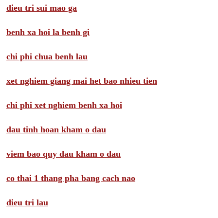
dieu tri sui mao ga
benh xa hoi la benh gi
chi phi chua benh lau
xet nghiem giang mai het bao nhieu tien
chi phi xet nghiem benh xa hoi
dau tinh hoan kham o dau
viem bao quy dau kham o dau
co thai 1 thang pha bang cach nao
dieu tri lau