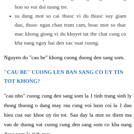
hon so voi doi tuong tre.
su dung mot so cai thuoc vi du thuoc suy giam
dau, thuoc ngan chan tram cam, hoac mot so thac
mac khong giong vi du khuyet tat the chat cung co
kha nang nguy hai den xac suat cuong.
Nguyen do "cau be" khong cuong duong den sang som.
"CAU BE" CUONG LEN BAN SANG CO UY TIN
TOT KHONG?
"cau nho" cuong cung den sang som la 1 tinh trang sinh ly
thong thuong o dang may rau cung voi luon coi la 1 dau
hieu cua suc khoe uy tin tot. Sau day la mot so diem ma
van de duong vat cuong cung den sang som co kha nang