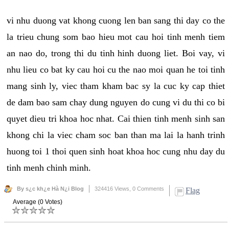
vi nhu duong vat khong cuong len ban sang thi day co the
la trieu chung som bao hieu mot cau hoi tinh menh tiem
an nao do, trong thi du tinh hinh duong liet. Boi vay, vi
nhu lieu co bat ky cau hoi cu the nao moi quan he toi tinh
mang sinh ly, viec tham kham bac sy la cuc ky cap thiet
de dam bao sam chay dung nguyen do cung vi du thi co bi
quyet dieu tri khoa hoc nhat. Cai thien tinh menh sinh san
khong chi la viec cham soc ban than ma lai la hanh trinh
huong toi 1 thoi quen sinh hoat khoa hoc cung nhu day du
tinh menh chinh minh.
By s¿c kh¿e Hà N¿i Blog
324416 Views,
0 Comments
Flag
Average (0 Votes)