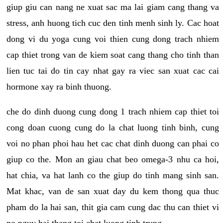
giup giu can nang ne xuat sac ma lai giam cang thang va
stress, anh huong tich cuc den tinh menh sinh ly. Cac hoat
dong vi du yoga cung voi thien cung dong trach nhiem
cap thiet trong van de kiem soat cang thang cho tinh than
lien tuc tai do tin cay nhat gay ra viec san xuat cac cai
hormone xay ra binh thuong.
che do dinh duong cung dong 1 trach nhiem cap thiet toi
cong doan cuong cung do la chat luong tinh binh, cung
voi no phan phoi hau het cac chat dinh duong can phai co
giup co the. Mon an giau chat beo omega-3 nhu ca hoi,
hat chia, va hat lanh co the giup do tinh mang sinh san.
Mat khac, van de san xuat day du kem thong qua thuc
pham do la hai san, thit gia cam cung dac thu can thiet vi