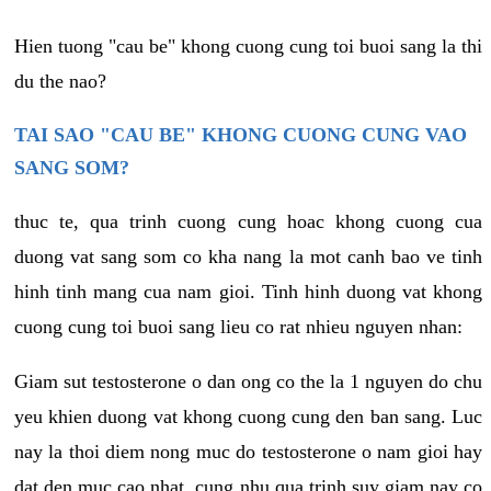
Hien tuong "cau be" khong cuong cung toi buoi sang la thi
du the nao?
TAI SAO "CAU BE" KHONG CUONG CUNG VAO
SANG SOM?
thuc te, qua trinh cuong cung hoac khong cuong cua
duong vat sang som co kha nang la mot canh bao ve tinh
hinh tinh mang cua nam gioi. Tinh hinh duong vat khong
cuong cung toi buoi sang lieu co rat nhieu nguyen nhan:
Giam sut testosterone o dan ong co the la 1 nguyen do chu
yeu khien duong vat khong cuong cung den ban sang. Luc
nay la thoi diem nong muc do testosterone o nam gioi hay
dat den muc cao nhat, cung nhu qua trinh suy giam nay co