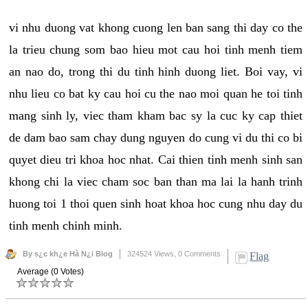
vi nhu duong vat khong cuong len ban sang thi day co the
la trieu chung som bao hieu mot cau hoi tinh menh tiem
an nao do, trong thi du tinh hinh duong liet. Boi vay, vi
nhu lieu co bat ky cau hoi cu the nao moi quan he toi tinh
mang sinh ly, viec tham kham bac sy la cuc ky cap thiet
de dam bao sam chay dung nguyen do cung vi du thi co bi
quyet dieu tri khoa hoc nhat. Cai thien tinh menh sinh san
khong chi la viec cham soc ban than ma lai la hanh trinh
huong toi 1 thoi quen sinh hoat khoa hoc cung nhu day du
tinh menh chinh minh.
By s¿c kh¿e Hà N¿i Blog
324524 Views,
0 Comments
Flag
Average (0 Votes)