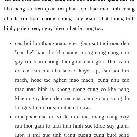
kha nang su lien quan toi phan lon thac mac tinh mang
nhu la roi loan cuong duong, suy giam chat luong tinh
binh, phien toai, nguy hiem nhat la rung toc.
cau hoi luu thong mau: viec giam sut tuoi mau den
"cau be" han che kha nang cuong cung cung nhu
gay roi loan cuong duong tai nam gioi. Ben canh
do cac cau hoi nhu la cao huyet ap, cau hoi tim
mach, hoac tac nghen mao mach, cung nhu cac
thac mac binh ly khong giong cung co kha nang
khien nguy hiem den xac suat cuong cung cung do
la nguy hiem toi sinh duc con trai.
mot phan nao do vi do tuoi tac, mang dang may
rau thoi gian to tuoi tinh hinh suc khoe suy giam,
luon it trai qua tinh trang cuong cung buoi sang