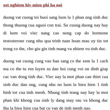
xet nghiem hiv mien phi ha noi
duong vat cuong toi buoi sang luon la 1 phan ung sinh duc
thong thuong cua nguoi con trai. Su cuong duong nay hay
di kem voi viec nang cao nong cap do hormone
testosterone cung nhu qua trinh tuan hoan mau uy tin tot
trong co the, cho giu gin tinh mang va nhiem vu tinh duc.
duong vat cuong cung vao ban sang co the xem la 1 cach
ma co the tu ren luyen su dan hoi cung voi on dinh giup
cac van dong tinh duc. Viec nay la mot phan can thiet cua
sinh duc dan ong, cung nhu no luon la bieu hien 1 tinh
hinh tot cua tinh menh. Nhung tinh trang nay hay la mot
phan khi khong cua sinh ly dang may rau va khong dac
thu la bieu hien cua bat cu van de tinh menh nao.