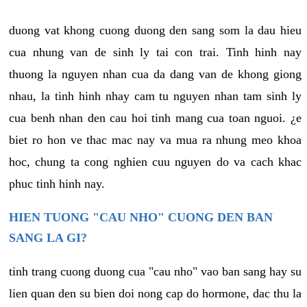
duong vat khong cuong duong den sang som la dau hieu
cua nhung van de sinh ly tai con trai. Tinh hinh nay
thuong la nguyen nhan cua da dang van de khong giong
nhau, la tinh hinh nhay cam tu nguyen nhan tam sinh ly
cua benh nhan den cau hoi tinh mang cua toan nguoi. ¿e
biet ro hon ve thac mac nay va mua ra nhung meo khoa
hoc, chung ta cong nghien cuu nguyen do va cach khac
phuc tinh hinh nay.
HIEN TUONG "CAU NHO" CUONG DEN BAN
SANG LA GI?
tinh trang cuong duong cua "cau nho" vao ban sang hay su
lien quan den su bien doi nong cap do hormone, dac thu la