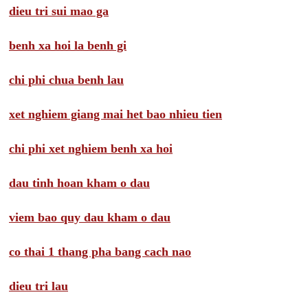
dieu tri sui mao ga
benh xa hoi la benh gi
chi phi chua benh lau
xet nghiem giang mai het bao nhieu tien
chi phi xet nghiem benh xa hoi
dau tinh hoan kham o dau
viem bao quy dau kham o dau
co thai 1 thang pha bang cach nao
dieu tri lau