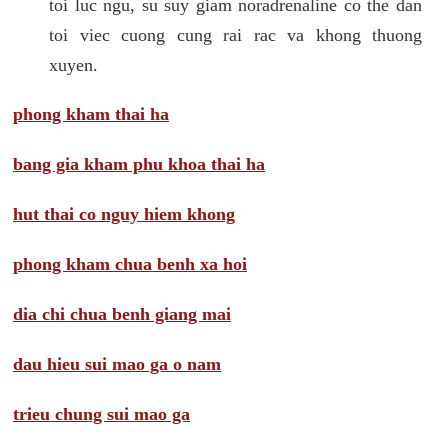
toi luc ngu, su suy giam noradrenaline co the dan
toi viec cuong cung rai rac va khong thuong
xuyen.
phong kham thai ha
bang gia kham phu khoa thai ha
hut thai co nguy hiem khong
phong kham chua benh xa hoi
dia chi chua benh giang mai
dau hieu sui mao ga o nam
trieu chung sui mao ga