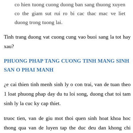
co hien tuong cuong duong ban sang thuong xuyen
co the giam sut rui ro bi cac thac mac ve liet
duong trong tuong lai.
Tinh trang duong vat cuong cung vao buoi sang la tot hay
xau?
PHUONG PHAP TANG CUONG TINH MANG SINH
SAN O PHAI MANH
¿e cai thien tinh menh sinh ly o con trai, van de tuan theo
1 loat phuong phap day du tu loi song, duong chat toi tam
sinh ly la cuc ky cap thiet.
truoc tien, van de giu mot thoi quen sinh hoat khoa hoc
thong qua van de luyen tap the duc deu dan khong chi