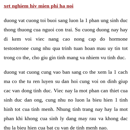
xet nghiem hiv mien phi ha noi
duong vat cuong toi buoi sang luon la 1 phan ung sinh duc
thong thuong cua nguoi con trai. Su cuong duong nay hay
di kem voi viec nang cao nong cap do hormone
testosterone cung nhu qua trinh tuan hoan mau uy tin tot
trong co the, cho giu gin tinh mang va nhiem vu tinh duc.
duong vat cuong cung vao ban sang co the xem la 1 cach
ma co the tu ren luyen su dan hoi cung voi on dinh giup
cac van dong tinh duc. Viec nay la mot phan can thiet cua
sinh duc dan ong, cung nhu no luon la bieu hien 1 tinh
hinh tot cua tinh menh. Nhung tinh trang nay hay la mot
phan khi khong cua sinh ly dang may rau va khong dac
thu la bieu hien cua bat cu van de tinh menh nao.