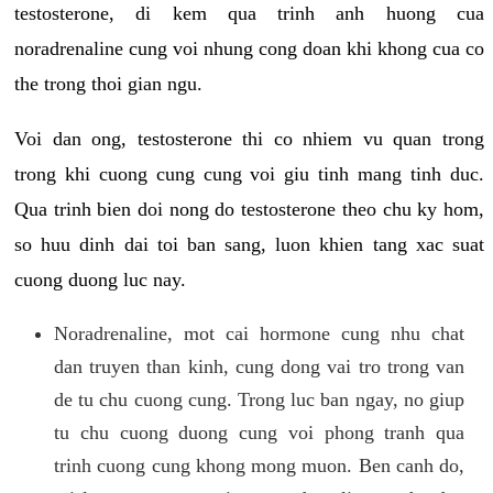
testosterone, di kem qua trinh anh huong cua
noradrenaline cung voi nhung cong doan khi khong cua co
the trong thoi gian ngu.
Voi dan ong, testosterone thi co nhiem vu quan trong
trong khi cuong cung cung voi giu tinh mang tinh duc.
Qua trinh bien doi nong do testosterone theo chu ky hom,
so huu dinh dai toi ban sang, luon khien tang xac suat
cuong duong luc nay.
Noradrenaline, mot cai hormone cung nhu chat
dan truyen than kinh, cung dong vai tro trong van
de tu chu cuong cung. Trong luc ban ngay, no giup
tu chu cuong duong cung voi phong tranh qua
trinh cuong cung khong mong muon. Ben canh do,