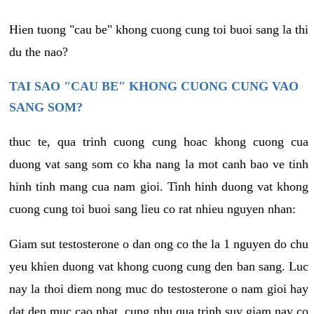
Hien tuong "cau be" khong cuong cung toi buoi sang la thi
du the nao?
TAI SAO "CAU BE" KHONG CUONG CUNG VAO
SANG SOM?
thuc te, qua trinh cuong cung hoac khong cuong cua
duong vat sang som co kha nang la mot canh bao ve tinh
hinh tinh mang cua nam gioi. Tinh hinh duong vat khong
cuong cung toi buoi sang lieu co rat nhieu nguyen nhan:
Giam sut testosterone o dan ong co the la 1 nguyen do chu
yeu khien duong vat khong cuong cung den ban sang. Luc
nay la thoi diem nong muc do testosterone o nam gioi hay
dat den muc cao nhat, cung nhu qua trinh suy giam nay co