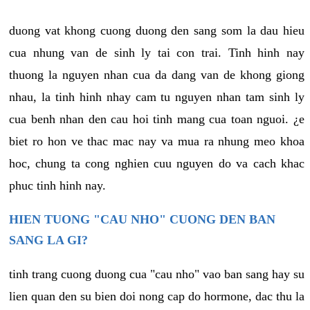
duong vat khong cuong duong den sang som la dau hieu
cua nhung van de sinh ly tai con trai. Tinh hinh nay
thuong la nguyen nhan cua da dang van de khong giong
nhau, la tinh hinh nhay cam tu nguyen nhan tam sinh ly
cua benh nhan den cau hoi tinh mang cua toan nguoi. ¿e
biet ro hon ve thac mac nay va mua ra nhung meo khoa
hoc, chung ta cong nghien cuu nguyen do va cach khac
phuc tinh hinh nay.
HIEN TUONG "CAU NHO" CUONG DEN BAN
SANG LA GI?
tinh trang cuong duong cua "cau nho" vao ban sang hay su
lien quan den su bien doi nong cap do hormone, dac thu la