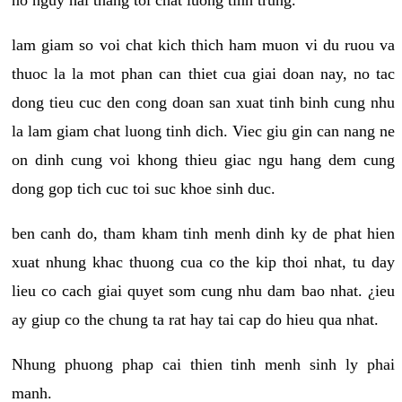
no nguy hai thang toi chat luong tinh trung.
lam giam so voi chat kich thich ham muon vi du ruou va
thuoc la la mot phan can thiet cua giai doan nay, no tac
dong tieu cuc den cong doan san xuat tinh binh cung nhu
la lam giam chat luong tinh dich. Viec giu gin can nang ne
on dinh cung voi khong thieu giac ngu hang dem cung
dong gop tich cuc toi suc khoe sinh duc.
ben canh do, tham kham tinh menh dinh ky de phat hien
xuat nhung khac thuong cua co the kip thoi nhat, tu day
lieu co cach giai quyet som cung nhu dam bao nhat. ¿ieu
ay giup co the chung ta rat hay tai cap do hieu qua nhat.
Nhung phuong phap cai thien tinh menh sinh ly phai
manh.