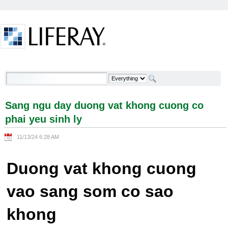
Skip to Content
Sang ngu day duong vat khong cuong co phai yeu
sinh ly - Welcome
Sang ngu day duong vat khong cuong co
phai yeu sinh ly
11/13/24 6:28 AM
Duong vat khong cuong
vao sang som co sao
khong