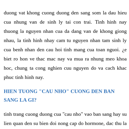
duong vat khong cuong duong den sang som la dau hieu
cua nhung van de sinh ly tai con trai. Tinh hinh nay
thuong la nguyen nhan cua da dang van de khong giong
nhau, la tinh hinh nhay cam tu nguyen nhan tam sinh ly
cua benh nhan den cau hoi tinh mang cua toan nguoi. ¿e
biet ro hon ve thac mac nay va mua ra nhung meo khoa
hoc, chung ta cong nghien cuu nguyen do va cach khac
phuc tinh hinh nay.
HIEN TUONG "CAU NHO" CUONG DEN BAN
SANG LA GI?
tinh trang cuong duong cua "cau nho" vao ban sang hay su
lien quan den su bien doi nong cap do hormone, dac thu la