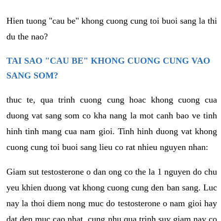
Hien tuong "cau be" khong cuong cung toi buoi sang la thi
du the nao?
TAI SAO "CAU BE" KHONG CUONG CUNG VAO
SANG SOM?
thuc te, qua trinh cuong cung hoac khong cuong cua
duong vat sang som co kha nang la mot canh bao ve tinh
hinh tinh mang cua nam gioi. Tinh hinh duong vat khong
cuong cung toi buoi sang lieu co rat nhieu nguyen nhan:
Giam sut testosterone o dan ong co the la 1 nguyen do chu
yeu khien duong vat khong cuong cung den ban sang. Luc
nay la thoi diem nong muc do testosterone o nam gioi hay
dat den muc cao nhat, cung nhu qua trinh suy giam nay co