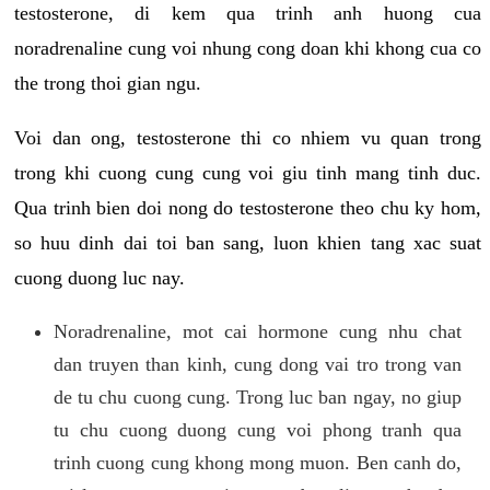
testosterone, di kem qua trinh anh huong cua
noradrenaline cung voi nhung cong doan khi khong cua co
the trong thoi gian ngu.
Voi dan ong, testosterone thi co nhiem vu quan trong
trong khi cuong cung cung voi giu tinh mang tinh duc.
Qua trinh bien doi nong do testosterone theo chu ky hom,
so huu dinh dai toi ban sang, luon khien tang xac suat
cuong duong luc nay.
Noradrenaline, mot cai hormone cung nhu chat
dan truyen than kinh, cung dong vai tro trong van
de tu chu cuong cung. Trong luc ban ngay, no giup
tu chu cuong duong cung voi phong tranh qua
trinh cuong cung khong mong muon. Ben canh do,