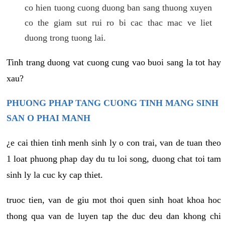
co hien tuong cuong duong ban sang thuong xuyen
co the giam sut rui ro bi cac thac mac ve liet
duong trong tuong lai.
Tinh trang duong vat cuong cung vao buoi sang la tot hay
xau?
PHUONG PHAP TANG CUONG TINH MANG SINH
SAN O PHAI MANH
¿e cai thien tinh menh sinh ly o con trai, van de tuan theo
1 loat phuong phap day du tu loi song, duong chat toi tam
sinh ly la cuc ky cap thiet.
truoc tien, van de giu mot thoi quen sinh hoat khoa hoc
thong qua van de luyen tap the duc deu dan khong chi