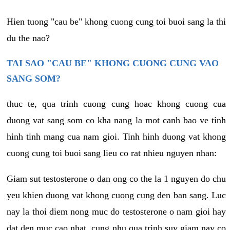
Hien tuong "cau be" khong cuong cung toi buoi sang la thi
du the nao?
TAI SAO "CAU BE" KHONG CUONG CUNG VAO
SANG SOM?
thuc te, qua trinh cuong cung hoac khong cuong cua
duong vat sang som co kha nang la mot canh bao ve tinh
hinh tinh mang cua nam gioi. Tinh hinh duong vat khong
cuong cung toi buoi sang lieu co rat nhieu nguyen nhan:
Giam sut testosterone o dan ong co the la 1 nguyen do chu
yeu khien duong vat khong cuong cung den ban sang. Luc
nay la thoi diem nong muc do testosterone o nam gioi hay
dat den muc cao nhat, cung nhu qua trinh suy giam nay co