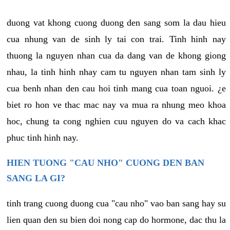
duong vat khong cuong duong den sang som la dau hieu
cua nhung van de sinh ly tai con trai. Tinh hinh nay
thuong la nguyen nhan cua da dang van de khong giong
nhau, la tinh hinh nhay cam tu nguyen nhan tam sinh ly
cua benh nhan den cau hoi tinh mang cua toan nguoi. ¿e
biet ro hon ve thac mac nay va mua ra nhung meo khoa
hoc, chung ta cong nghien cuu nguyen do va cach khac
phuc tinh hinh nay.
HIEN TUONG "CAU NHO" CUONG DEN BAN
SANG LA GI?
tinh trang cuong duong cua "cau nho" vao ban sang hay su
lien quan den su bien doi nong cap do hormone, dac thu la