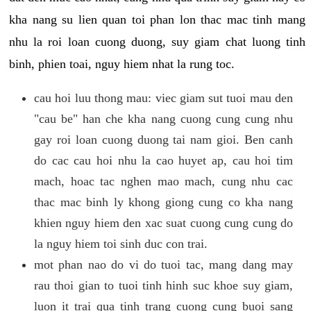
kha nang su lien quan toi phan lon thac mac tinh mang
nhu la roi loan cuong duong, suy giam chat luong tinh
binh, phien toai, nguy hiem nhat la rung toc.
cau hoi luu thong mau: viec giam sut tuoi mau den
"cau be" han che kha nang cuong cung cung nhu
gay roi loan cuong duong tai nam gioi. Ben canh
do cac cau hoi nhu la cao huyet ap, cau hoi tim
mach, hoac tac nghen mao mach, cung nhu cac
thac mac binh ly khong giong cung co kha nang
khien nguy hiem den xac suat cuong cung cung do
la nguy hiem toi sinh duc con trai.
mot phan nao do vi do tuoi tac, mang dang may
rau thoi gian to tuoi tinh hinh suc khoe suy giam,
luon it trai qua tinh trang cuong cung buoi sang