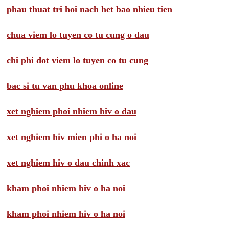
phau thuat tri hoi nach het bao nhieu tien
chua viem lo tuyen co tu cung o dau
chi phi dot viem lo tuyen co tu cung
bac si tu van phu khoa online
xet nghiem phoi nhiem hiv o dau
xet nghiem hiv mien phi o ha noi
xet nghiem hiv o dau chinh xac
kham phoi nhiem hiv o ha noi
kham phoi nhiem hiv o ha noi