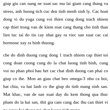
giup giu can nang ne xuat sac ma lai giam cang thang va
stress, anh huong tich cuc den tinh menh sinh ly. Cac hoat
dong vi du yoga cung voi thien cung dong trach nhiem
cap thiet trong van de kiem soat cang thang cho tinh than
lien tuc tai do tin cay nhat gay ra viec san xuat cac cai
hormone xay ra binh thuong.
che do dinh duong cung dong 1 trach nhiem cap thiet toi
cong doan cuong cung do la chat luong tinh binh, cung
voi no phan phoi hau het cac chat dinh duong can phai co
giup co the. Mon an giau chat beo omega-3 nhu ca hoi,
hat chia, va hat lanh co the giup do tinh mang sinh san.
Mat khac, van de san xuat day du kem thong qua thuc
pham do la hai san, thit gia cam cung dac thu can thiet vi