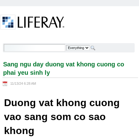
Skip to Content
Sang ngu day duong vat khong cuong co phai yeu
sinh ly - Welcome
Sang ngu day duong vat khong cuong co
phai yeu sinh ly
11/13/24 6:28 AM
Duong vat khong cuong
vao sang som co sao
khong