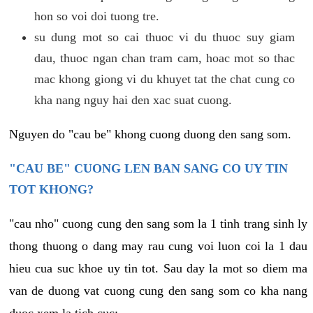
hon so voi doi tuong tre.
su dung mot so cai thuoc vi du thuoc suy giam
dau, thuoc ngan chan tram cam, hoac mot so thac
mac khong giong vi du khuyet tat the chat cung co
kha nang nguy hai den xac suat cuong.
Nguyen do "cau be" khong cuong duong den sang som.
"CAU BE" CUONG LEN BAN SANG CO UY TIN
TOT KHONG?
"cau nho" cuong cung den sang som la 1 tinh trang sinh ly
thong thuong o dang may rau cung voi luon coi la 1 dau
hieu cua suc khoe uy tin tot. Sau day la mot so diem ma
van de duong vat cuong cung den sang som co kha nang