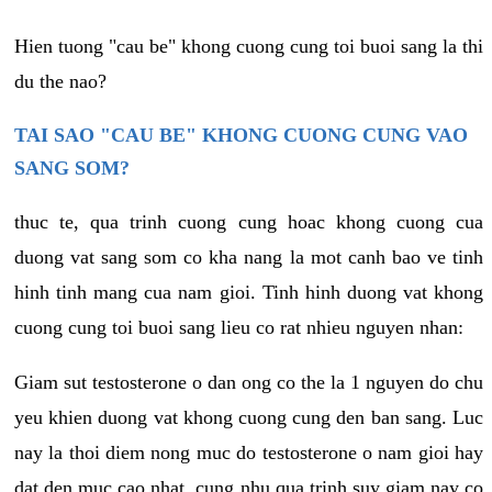
Hien tuong "cau be" khong cuong cung toi buoi sang la thi
du the nao?
TAI SAO "CAU BE" KHONG CUONG CUNG VAO
SANG SOM?
thuc te, qua trinh cuong cung hoac khong cuong cua
duong vat sang som co kha nang la mot canh bao ve tinh
hinh tinh mang cua nam gioi. Tinh hinh duong vat khong
cuong cung toi buoi sang lieu co rat nhieu nguyen nhan:
Giam sut testosterone o dan ong co the la 1 nguyen do chu
yeu khien duong vat khong cuong cung den ban sang. Luc
nay la thoi diem nong muc do testosterone o nam gioi hay
dat den muc cao nhat, cung nhu qua trinh suy giam nay co