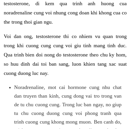
testosterone, di kem qua trinh anh huong cua
noradrenaline cung voi nhung cong doan khi khong cua co
the trong thoi gian ngu.
Voi dan ong, testosterone thi co nhiem vu quan trong
trong khi cuong cung cung voi giu tinh mang tinh duc.
Qua trinh bien doi nong do testosterone theo chu ky hom,
so huu dinh dai toi ban sang, luon khien tang xac suat
cuong duong luc nay.
Noradrenaline, mot cai hormone cung nhu chat
dan truyen than kinh, cung dong vai tro trong van
de tu chu cuong cung. Trong luc ban ngay, no giup
tu chu cuong duong cung voi phong tranh qua
trinh cuong cung khong mong muon. Ben canh do,