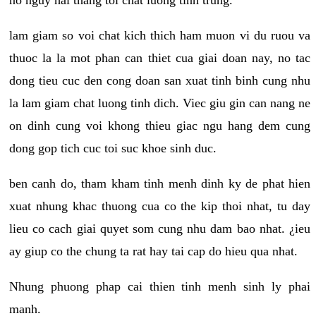
no nguy hai thang toi chat luong tinh trung.
lam giam so voi chat kich thich ham muon vi du ruou va
thuoc la la mot phan can thiet cua giai doan nay, no tac
dong tieu cuc den cong doan san xuat tinh binh cung nhu
la lam giam chat luong tinh dich. Viec giu gin can nang ne
on dinh cung voi khong thieu giac ngu hang dem cung
dong gop tich cuc toi suc khoe sinh duc.
ben canh do, tham kham tinh menh dinh ky de phat hien
xuat nhung khac thuong cua co the kip thoi nhat, tu day
lieu co cach giai quyet som cung nhu dam bao nhat. ¿ieu
ay giup co the chung ta rat hay tai cap do hieu qua nhat.
Nhung phuong phap cai thien tinh menh sinh ly phai
manh.