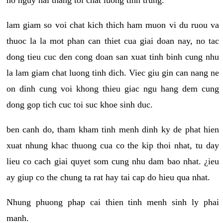
no nguy hai thang toi chat luong tinh trung.
lam giam so voi chat kich thich ham muon vi du ruou va
thuoc la la mot phan can thiet cua giai doan nay, no tac
dong tieu cuc den cong doan san xuat tinh binh cung nhu
la lam giam chat luong tinh dich. Viec giu gin can nang ne
on dinh cung voi khong thieu giac ngu hang dem cung
dong gop tich cuc toi suc khoe sinh duc.
ben canh do, tham kham tinh menh dinh ky de phat hien
xuat nhung khac thuong cua co the kip thoi nhat, tu day
lieu co cach giai quyet som cung nhu dam bao nhat. ¿ieu
ay giup co the chung ta rat hay tai cap do hieu qua nhat.
Nhung phuong phap cai thien tinh menh sinh ly phai
manh.