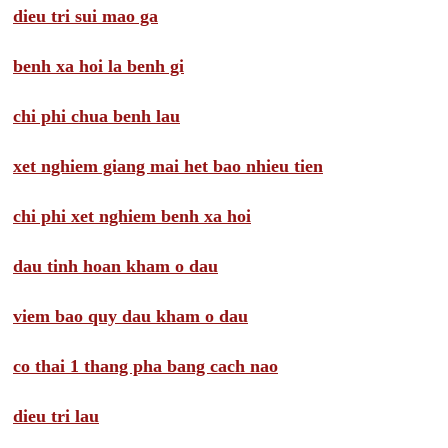
dieu tri sui mao ga
benh xa hoi la benh gi
chi phi chua benh lau
xet nghiem giang mai het bao nhieu tien
chi phi xet nghiem benh xa hoi
dau tinh hoan kham o dau
viem bao quy dau kham o dau
co thai 1 thang pha bang cach nao
dieu tri lau