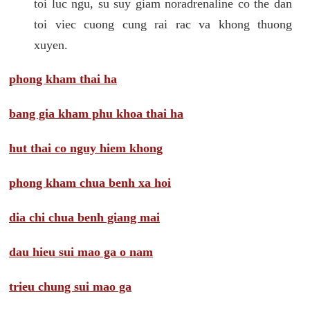
toi luc ngu, su suy giam noradrenaline co the dan
toi viec cuong cung rai rac va khong thuong
xuyen.
phong kham thai ha
bang gia kham phu khoa thai ha
hut thai co nguy hiem khong
phong kham chua benh xa hoi
dia chi chua benh giang mai
dau hieu sui mao ga o nam
trieu chung sui mao ga