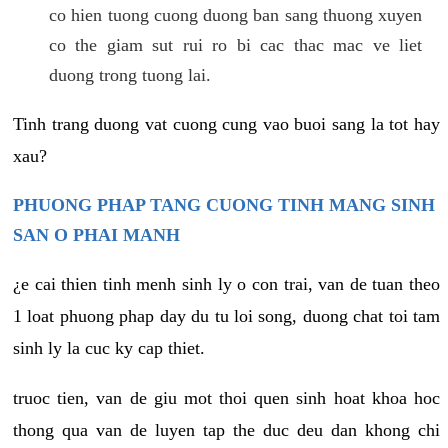
co hien tuong cuong duong ban sang thuong xuyen
co the giam sut rui ro bi cac thac mac ve liet
duong trong tuong lai.
Tinh trang duong vat cuong cung vao buoi sang la tot hay
xau?
PHUONG PHAP TANG CUONG TINH MANG SINH
SAN O PHAI MANH
¿e cai thien tinh menh sinh ly o con trai, van de tuan theo
1 loat phuong phap day du tu loi song, duong chat toi tam
sinh ly la cuc ky cap thiet.
truoc tien, van de giu mot thoi quen sinh hoat khoa hoc
thong qua van de luyen tap the duc deu dan khong chi