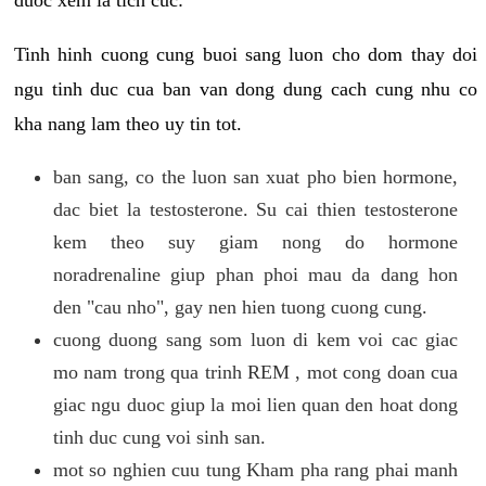
duoc xem la tich cuc:
Tinh hinh cuong cung buoi sang luon cho dom thay doi
ngu tinh duc cua ban van dong dung cach cung nhu co
kha nang lam theo uy tin tot.
ban sang, co the luon san xuat pho bien hormone,
dac biet la testosterone. Su cai thien testosterone
kem theo suy giam nong do hormone
noradrenaline giup phan phoi mau da dang hon
den "cau nho", gay nen hien tuong cuong cung.
cuong duong sang som luon di kem voi cac giac
mo nam trong qua trinh REM , mot cong doan cua
giac ngu duoc giup la moi lien quan den hoat dong
tinh duc cung voi sinh san.
mot so nghien cuu tung Kham pha rang phai manh