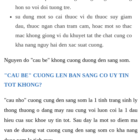
hon so voi doi tuong tre.
su dung mot so cai thuoc vi du thuoc suy giam
dau, thuoc ngan chan tram cam, hoac mot so thac
mac khong giong vi du khuyet tat the chat cung co
kha nang nguy hai den xac suat cuong.
Nguyen do "cau be" khong cuong duong den sang som.
"CAU BE" CUONG LEN BAN SANG CO UY TIN
TOT KHONG?
"cau nho" cuong cung den sang som la 1 tinh trang sinh ly
thong thuong o dang may rau cung voi luon coi la 1 dau
hieu cua suc khoe uy tin tot. Sau day la mot so diem ma
van de duong vat cuong cung den sang som co kha nang