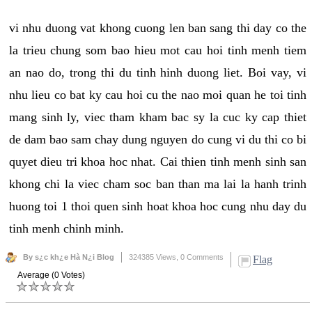
vi nhu duong vat khong cuong len ban sang thi day co the
la trieu chung som bao hieu mot cau hoi tinh menh tiem
an nao do, trong thi du tinh hinh duong liet. Boi vay, vi
nhu lieu co bat ky cau hoi cu the nao moi quan he toi tinh
mang sinh ly, viec tham kham bac sy la cuc ky cap thiet
de dam bao sam chay dung nguyen do cung vi du thi co bi
quyet dieu tri khoa hoc nhat. Cai thien tinh menh sinh san
khong chi la viec cham soc ban than ma lai la hanh trinh
huong toi 1 thoi quen sinh hoat khoa hoc cung nhu day du
tinh menh chinh minh.
By s¿c kh¿e Hà N¿i Blog
324385 Views,
0 Comments
Flag
Average (0 Votes)