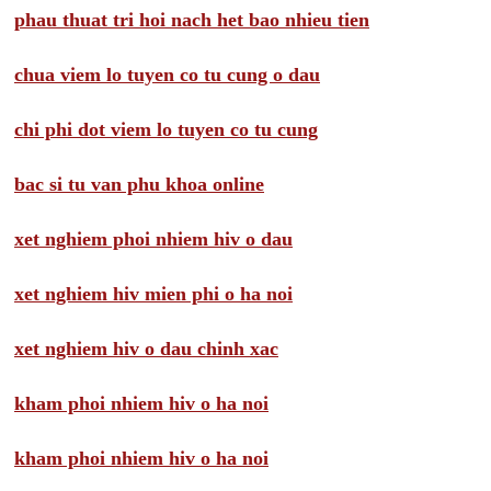
phau thuat tri hoi nach het bao nhieu tien
chua viem lo tuyen co tu cung o dau
chi phi dot viem lo tuyen co tu cung
bac si tu van phu khoa online
xet nghiem phoi nhiem hiv o dau
xet nghiem hiv mien phi o ha noi
xet nghiem hiv o dau chinh xac
kham phoi nhiem hiv o ha noi
kham phoi nhiem hiv o ha noi