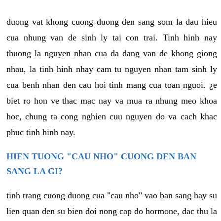
duong vat khong cuong duong den sang som la dau hieu
cua nhung van de sinh ly tai con trai. Tinh hinh nay
thuong la nguyen nhan cua da dang van de khong giong
nhau, la tinh hinh nhay cam tu nguyen nhan tam sinh ly
cua benh nhan den cau hoi tinh mang cua toan nguoi. ¿e
biet ro hon ve thac mac nay va mua ra nhung meo khoa
hoc, chung ta cong nghien cuu nguyen do va cach khac
phuc tinh hinh nay.
HIEN TUONG "CAU NHO" CUONG DEN BAN
SANG LA GI?
tinh trang cuong duong cua "cau nho" vao ban sang hay su
lien quan den su bien doi nong cap do hormone, dac thu la