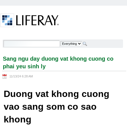
Skip to Content
Sang ngu day duong vat khong cuong co phai yeu
sinh ly - Welcome
Sang ngu day duong vat khong cuong co
phai yeu sinh ly
11/13/24 6:28 AM
Duong vat khong cuong
vao sang som co sao
khong