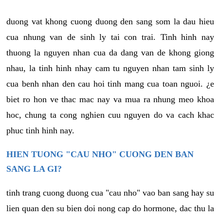
duong vat khong cuong duong den sang som la dau hieu
cua nhung van de sinh ly tai con trai. Tinh hinh nay
thuong la nguyen nhan cua da dang van de khong giong
nhau, la tinh hinh nhay cam tu nguyen nhan tam sinh ly
cua benh nhan den cau hoi tinh mang cua toan nguoi. ¿e
biet ro hon ve thac mac nay va mua ra nhung meo khoa
hoc, chung ta cong nghien cuu nguyen do va cach khac
phuc tinh hinh nay.
HIEN TUONG "CAU NHO" CUONG DEN BAN
SANG LA GI?
tinh trang cuong duong cua "cau nho" vao ban sang hay su
lien quan den su bien doi nong cap do hormone, dac thu la