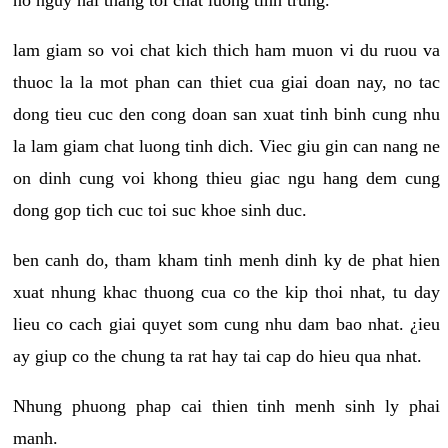
no nguy hai thang toi chat luong tinh trung.
lam giam so voi chat kich thich ham muon vi du ruou va
thuoc la la mot phan can thiet cua giai doan nay, no tac
dong tieu cuc den cong doan san xuat tinh binh cung nhu
la lam giam chat luong tinh dich. Viec giu gin can nang ne
on dinh cung voi khong thieu giac ngu hang dem cung
dong gop tich cuc toi suc khoe sinh duc.
ben canh do, tham kham tinh menh dinh ky de phat hien
xuat nhung khac thuong cua co the kip thoi nhat, tu day
lieu co cach giai quyet som cung nhu dam bao nhat. ¿ieu
ay giup co the chung ta rat hay tai cap do hieu qua nhat.
Nhung phuong phap cai thien tinh menh sinh ly phai
manh.