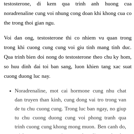
testosterone, di kem qua trinh anh huong cua
noradrenaline cung voi nhung cong doan khi khong cua co
the trong thoi gian ngu.
Voi dan ong, testosterone thi co nhiem vu quan trong
trong khi cuong cung cung voi giu tinh mang tinh duc.
Qua trinh bien doi nong do testosterone theo chu ky hom,
so huu dinh dai toi ban sang, luon khien tang xac suat
cuong duong luc nay.
Noradrenaline, mot cai hormone cung nhu chat
dan truyen than kinh, cung dong vai tro trong van
de tu chu cuong cung. Trong luc ban ngay, no giup
tu chu cuong duong cung voi phong tranh qua
trinh cuong cung khong mong muon. Ben canh do,