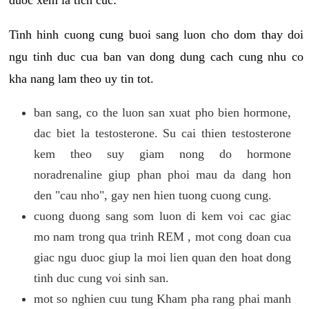
duoc xem la tich cuc:
Tinh hinh cuong cung buoi sang luon cho dom thay doi
ngu tinh duc cua ban van dong dung cach cung nhu co
kha nang lam theo uy tin tot.
ban sang, co the luon san xuat pho bien hormone,
dac biet la testosterone. Su cai thien testosterone
kem theo suy giam nong do hormone
noradrenaline giup phan phoi mau da dang hon
den "cau nho", gay nen hien tuong cuong cung.
cuong duong sang som luon di kem voi cac giac
mo nam trong qua trinh REM , mot cong doan cua
giac ngu duoc giup la moi lien quan den hoat dong
tinh duc cung voi sinh san.
mot so nghien cuu tung Kham pha rang phai manh