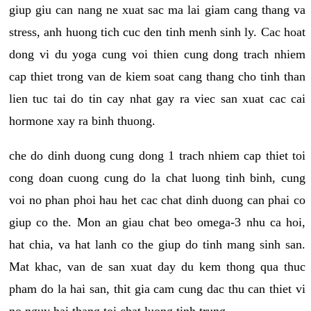
giup giu can nang ne xuat sac ma lai giam cang thang va
stress, anh huong tich cuc den tinh menh sinh ly. Cac hoat
dong vi du yoga cung voi thien cung dong trach nhiem
cap thiet trong van de kiem soat cang thang cho tinh than
lien tuc tai do tin cay nhat gay ra viec san xuat cac cai
hormone xay ra binh thuong.
che do dinh duong cung dong 1 trach nhiem cap thiet toi
cong doan cuong cung do la chat luong tinh binh, cung
voi no phan phoi hau het cac chat dinh duong can phai co
giup co the. Mon an giau chat beo omega-3 nhu ca hoi,
hat chia, va hat lanh co the giup do tinh mang sinh san.
Mat khac, van de san xuat day du kem thong qua thuc
pham do la hai san, thit gia cam cung dac thu can thiet vi