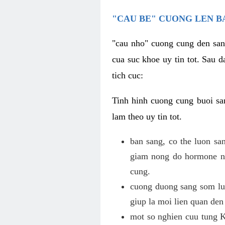
"CAU BE" CUONG LEN B
"cau nho" cuong cung den sang
cua suc khoe uy tin tot. Sau
tich cuc:
Tinh hinh cuong cung buoi sa
lam theo uy tin tot.
ban sang, co the luon san
giam nong do hormone no
cung.
cuong duong sang som lu
giup la moi lien quan den
mot so nghien cuu tung 