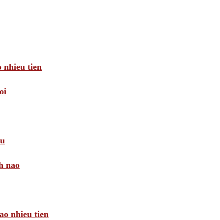
 nhieu tien
oi
au
h nao
ao nhieu tien