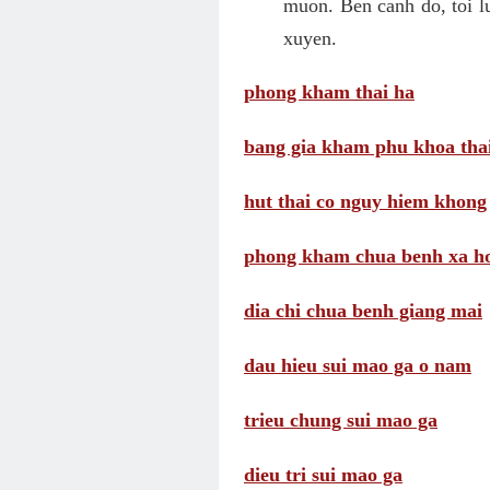
muon. Ben canh do, toi l
xuyen.
phong kham thai ha
bang gia kham phu khoa tha
hut thai co nguy hiem khong
phong kham chua benh xa h
dia chi chua benh giang mai
dau hieu sui mao ga o nam
trieu chung sui mao ga
dieu tri sui mao ga