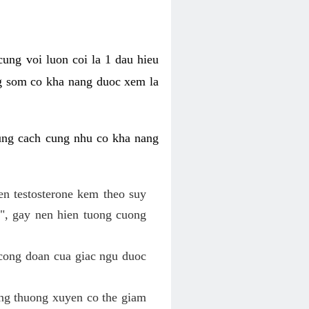
ung voi luon coi la 1 dau hieu
ng som co kha nang duoc xem la
ung cach cung nhu co kha nang
ien testosterone kem theo suy
", gay nen hien tuong cuong
cong doan cua giac ngu duoc
ng thuong xuyen co the giam