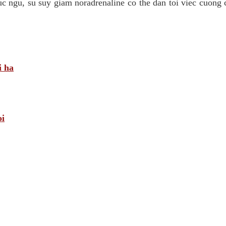
uc ngu, su suy giam noradrenaline co the dan toi viec cuong 
i ha
oi