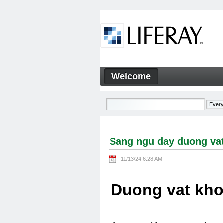
Skip to Content
Welcome
Sang ngu day duong vat kho
Navigation
Sang ngu day duong vat
11/13/24 6:28 AM
Duong vat kh