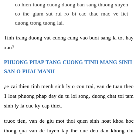
co hien tuong cuong duong ban sang thuong xuyen
co the giam sut rui ro bi cac thac mac ve liet
duong trong tuong lai.
Tinh trang duong vat cuong cung vao buoi sang la tot hay
xau?
PHUONG PHAP TANG CUONG TINH MANG SINH
SAN O PHAI MANH
¿e cai thien tinh menh sinh ly o con trai, van de tuan theo
1 loat phuong phap day du tu loi song, duong chat toi tam
sinh ly la cuc ky cap thiet.
truoc tien, van de giu mot thoi quen sinh hoat khoa hoc
thong qua van de luyen tap the duc deu dan khong chi