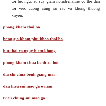
toi luc ngu, su suy giam noradrenaline co the dan
toi viec cuong cung rai rac va khong thuong
xuyen.
phong kham thai ha
bang gia kham phu khoa thai ha
hut thai co nguy hiem khong
phong kham chua benh xa hoi
dia chi chua benh giang mai
dau hieu sui mao ga o nam
trieu chung sui mao ga