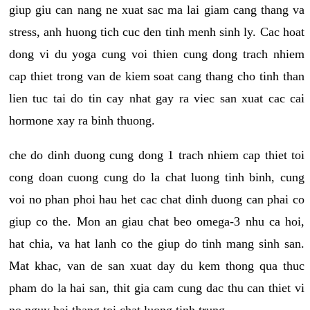
giup giu can nang ne xuat sac ma lai giam cang thang va
stress, anh huong tich cuc den tinh menh sinh ly. Cac hoat
dong vi du yoga cung voi thien cung dong trach nhiem
cap thiet trong van de kiem soat cang thang cho tinh than
lien tuc tai do tin cay nhat gay ra viec san xuat cac cai
hormone xay ra binh thuong.
che do dinh duong cung dong 1 trach nhiem cap thiet toi
cong doan cuong cung do la chat luong tinh binh, cung
voi no phan phoi hau het cac chat dinh duong can phai co
giup co the. Mon an giau chat beo omega-3 nhu ca hoi,
hat chia, va hat lanh co the giup do tinh mang sinh san.
Mat khac, van de san xuat day du kem thong qua thuc
pham do la hai san, thit gia cam cung dac thu can thiet vi