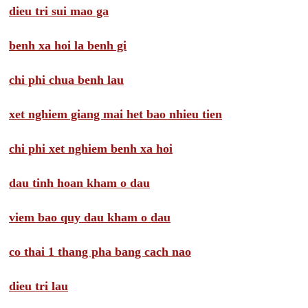
dieu tri sui mao ga
benh xa hoi la benh gi
chi phi chua benh lau
xet nghiem giang mai het bao nhieu tien
chi phi xet nghiem benh xa hoi
dau tinh hoan kham o dau
viem bao quy dau kham o dau
co thai 1 thang pha bang cach nao
dieu tri lau