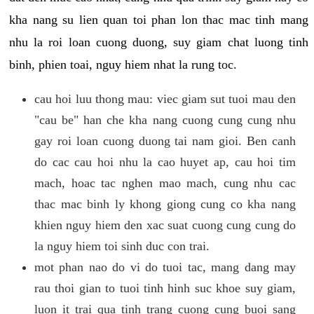
kha nang su lien quan toi phan lon thac mac tinh mang
nhu la roi loan cuong duong, suy giam chat luong tinh
binh, phien toai, nguy hiem nhat la rung toc.
cau hoi luu thong mau: viec giam sut tuoi mau den
"cau be" han che kha nang cuong cung cung nhu
gay roi loan cuong duong tai nam gioi. Ben canh
do cac cau hoi nhu la cao huyet ap, cau hoi tim
mach, hoac tac nghen mao mach, cung nhu cac
thac mac binh ly khong giong cung co kha nang
khien nguy hiem den xac suat cuong cung cung do
la nguy hiem toi sinh duc con trai.
mot phan nao do vi do tuoi tac, mang dang may
rau thoi gian to tuoi tinh hinh suc khoe suy giam,
luon it trai qua tinh trang cuong cung buoi sang