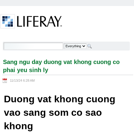
Skip to Content
Sang ngu day duong vat khong cuong co phai yeu
sinh ly - Welcome
Sang ngu day duong vat khong cuong co
phai yeu sinh ly
11/13/24 6:28 AM
Duong vat khong cuong
vao sang som co sao
khong