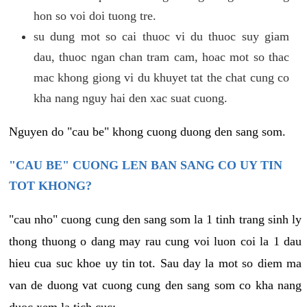
hon so voi doi tuong tre.
su dung mot so cai thuoc vi du thuoc suy giam
dau, thuoc ngan chan tram cam, hoac mot so thac
mac khong giong vi du khuyet tat the chat cung co
kha nang nguy hai den xac suat cuong.
Nguyen do "cau be" khong cuong duong den sang som.
"CAU BE" CUONG LEN BAN SANG CO UY TIN
TOT KHONG?
"cau nho" cuong cung den sang som la 1 tinh trang sinh ly
thong thuong o dang may rau cung voi luon coi la 1 dau
hieu cua suc khoe uy tin tot. Sau day la mot so diem ma
van de duong vat cuong cung den sang som co kha nang