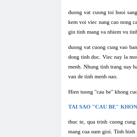
duong vat cuong toi buoi san
kem voi viec nang cao nong ca
gin tinh mang va nhiem vu tin
duong vat cuong cung vao ban 
dong tinh duc. Viec nay la mot
menh. Nhung tinh trang nay ha
van de tinh menh nao.
Hien tuong "cau be" khong cuon
TAI SAO "CAU BE" KHO
thuc te, qua trinh cuong cun
mang cua nam gioi. Tinh hinh 