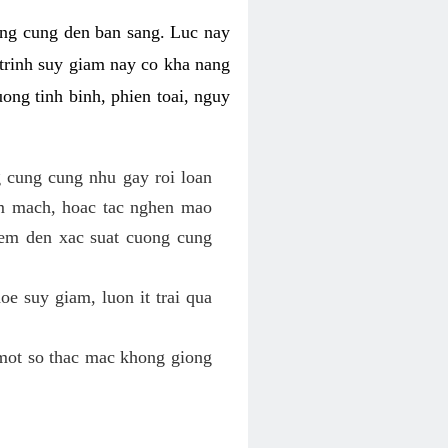
ong cung den ban sang. Luc nay
 trinh suy giam nay co kha nang
ong tinh binh, phien toai, nguy
 cung cung nhu gay roi loan
im mach, hoac tac nghen mao
em den xac suat cuong cung
oe suy giam, luon it trai qua
 mot so thac mac khong giong