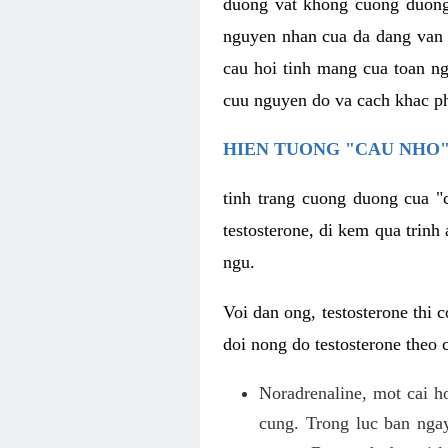
duong vat khong cuong duong 
nguyen nhan cua da dang van 
cau hoi tinh mang cua toan n
cuu nguyen do va cach khac ph
HIEN TUONG "CAU NHO"
tinh trang cuong duong cua "
testosterone, di kem qua trin
ngu.
Voi dan ong, testosterone thi 
doi nong do testosterone theo 
Noradrenaline, mot cai h
cung. Trong luc ban nga