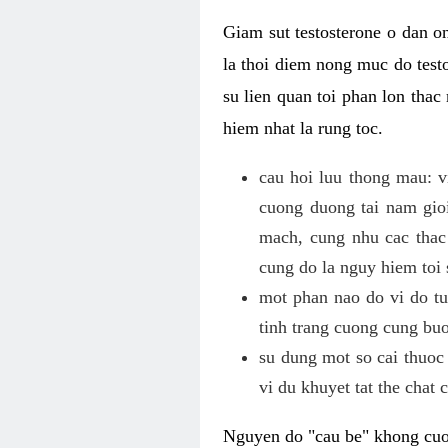
Giam sut testosterone o dan 
la thoi diem nong muc do test
su lien quan toi phan lon thac
hiem nhat la rung toc.
cau hoi luu thong mau: v
cuong duong tai nam gio
mach, cung nhu cac thac
cung do la nguy hiem toi 
mot phan nao do vi do tuo
tinh trang cuong cung buo
su dung mot so cai thuoc
vi du khuyet tat the chat
Nguyen do "cau be" khong cu