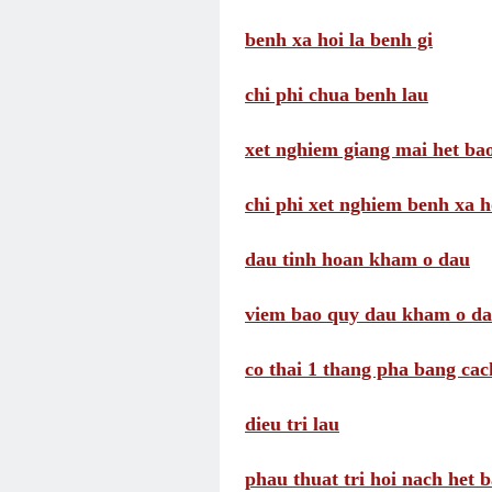
benh xa hoi la benh gi
chi phi chua benh lau
xet nghiem giang mai het bao
chi phi xet nghiem benh xa h
dau tinh hoan kham o dau
viem bao quy dau kham o d
co thai 1 thang pha bang cac
dieu tri lau
phau thuat tri hoi nach het b