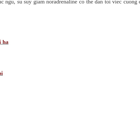
uc ngu, su suy giam noradrenaline co the dan toi viec cuong 
i ha
oi