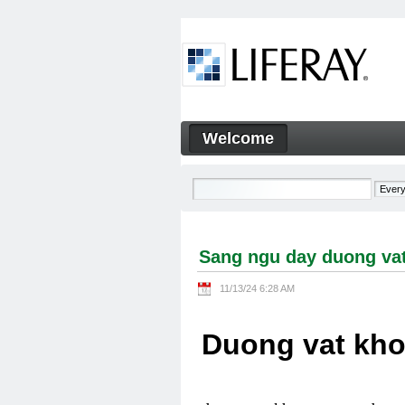
Skip to Content
Welcome
Sang ngu day duong vat kho
Navigation
Sang ngu day duong vat
11/13/24 6:28 AM
Duong vat kh