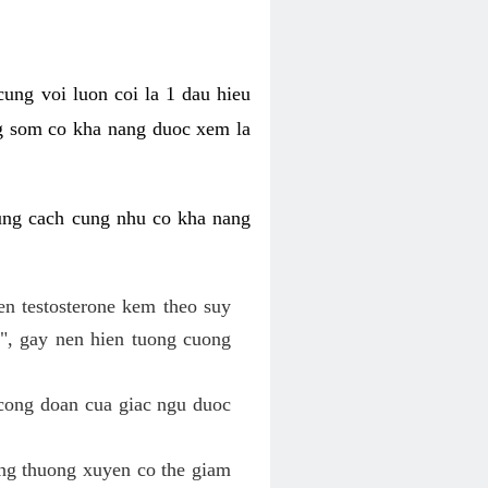
ung voi luon coi la 1 dau hieu
ng som co kha nang duoc xem la
ung cach cung nhu co kha nang
ien testosterone kem theo suy
", gay nen hien tuong cuong
cong doan cua giac ngu duoc
ng thuong xuyen co the giam