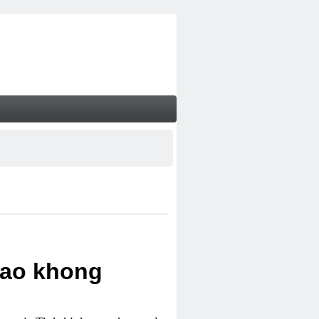
sao khong