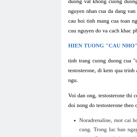
duong vat khong cuong duong 
nguyen nhan cua da dang van 
cau hoi tinh mang cua toan n
cuu nguyen do va cach khac ph
HIEN TUONG "CAU NHO"
tinh trang cuong duong cua "
testosterone, di kem qua trin
ngu.
Voi dan ong, testosterone thi 
doi nong do testosterone theo 
Noradrenaline, mot cai h
cung. Trong luc ban nga