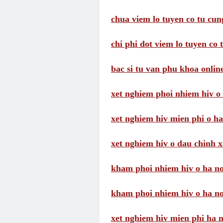
chua viem lo tuyen co tu cun
chi phi dot viem lo tuyen co 
bac si tu van phu khoa onlin
xet nghiem phoi nhiem hiv o
xet nghiem hiv mien phi o ha
xet nghiem hiv o dau chinh x
kham phoi nhiem hiv o ha no
kham phoi nhiem hiv o ha no
xet nghiem hiv mien phi ha n