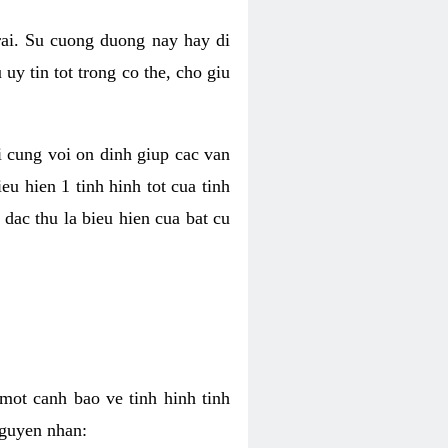
rai. Su cuong duong nay hay di
y tin tot trong co the, cho giu
i cung voi on dinh giup cac van
eu hien 1 tinh hinh tot cua tinh
dac thu la bieu hien cua bat cu
mot canh bao ve tinh hinh tinh
nguyen nhan: