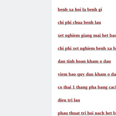
benh xa hoi la benh gi
chi phi chua benh lau
xet nghiem giang mai het bao
chi phi xet nghiem benh xa h
dau tinh hoan kham o dau
viem bao quy dau kham o d
co thai 1 thang pha bang cac
dieu tri lau
phau thuat tri hoi nach het b