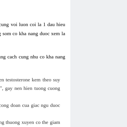
ung voi luon coi la 1 dau hieu
ng som co kha nang duoc xem la
ung cach cung nhu co kha nang
ien testosterone kem theo suy
", gay nen hien tuong cuong
cong doan cua giac ngu duoc
ng thuong xuyen co the giam