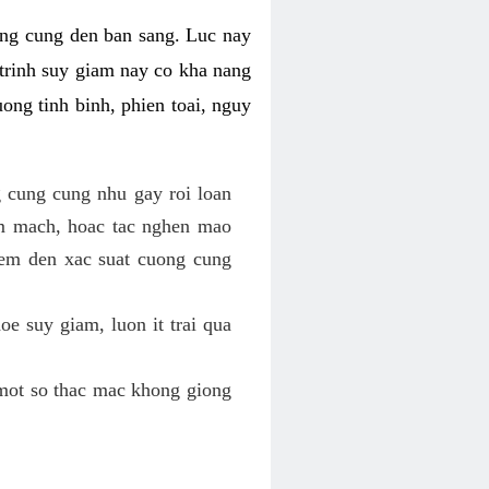
ong cung den ban sang. Luc nay
 trinh suy giam nay co kha nang
ong tinh binh, phien toai, nguy
 cung cung nhu gay roi loan
im mach, hoac tac nghen mao
em den xac suat cuong cung
oe suy giam, luon it trai qua
 mot so thac mac khong giong