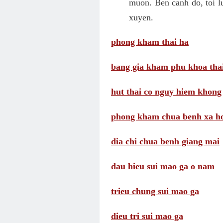
muon. Ben canh do, toi l
xuyen.
phong kham thai ha
bang gia kham phu khoa tha
hut thai co nguy hiem khong
phong kham chua benh xa h
dia chi chua benh giang mai
dau hieu sui mao ga o nam
trieu chung sui mao ga
dieu tri sui mao ga