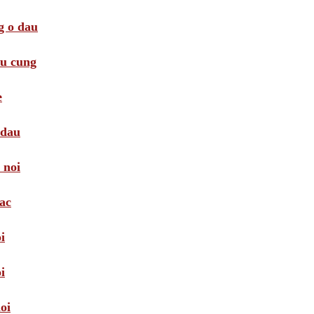
g o dau
tu cung
e
 dau
 noi
ac
i
i
oi