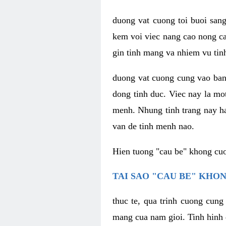
duong vat cuong toi buoi san
kem voi viec nang cao nong ca
gin tinh mang va nhiem vu tin
duong vat cuong cung vao ban 
dong tinh duc. Viec nay la mot
menh. Nhung tinh trang nay ha
van de tinh menh nao.
Hien tuong "cau be" khong cuon
TAI SAO "CAU BE" KHO
thuc te, qua trinh cuong cun
mang cua nam gioi. Tinh hinh 