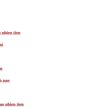
 nhieu tien
oi
au
h nao
ao nhieu tien