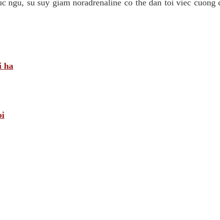
uc ngu, su suy giam noradrenaline co the dan toi viec cuong 
i ha
oi