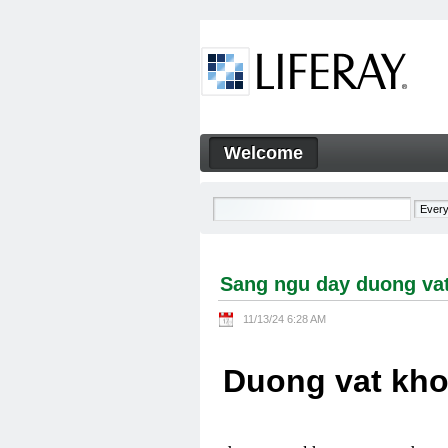
Skip to Content
Welcome
Sang ngu day duong vat kho
Navigation
Sang ngu day duong vat
11/13/24 6:28 AM
Duong vat kh