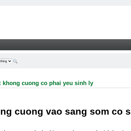
ng cuong co phai yeu sinh ly - Welcome
 khong cuong co phai yeu sinh ly
ong cuong vao sang som co 