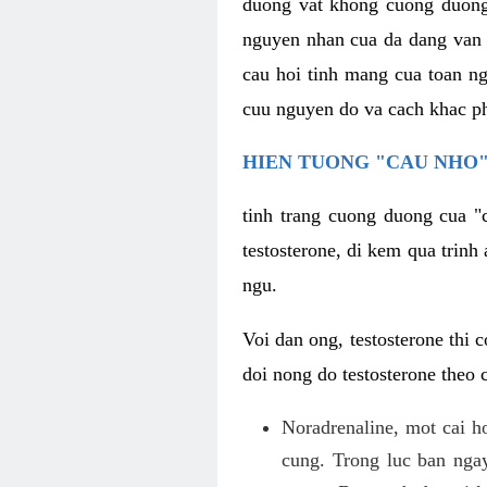
duong vat khong cuong duong 
nguyen nhan cua da dang van 
cau hoi tinh mang cua toan n
cuu nguyen do va cach khac ph
HIEN TUONG "CAU NHO"
tinh trang cuong duong cua "
testosterone, di kem qua trin
ngu.
Voi dan ong, testosterone thi 
doi nong do testosterone theo 
Noradrenaline, mot cai h
cung. Trong luc ban nga