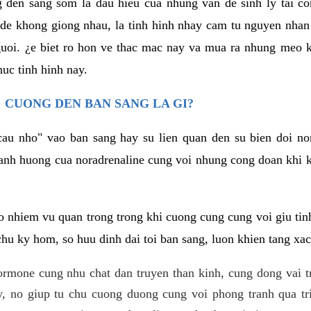
den sang som la dau hieu cua nhung van de sinh ly tai con
de khong giong nhau, la tinh hinh nhay cam tu nguyen nhan
guoi. ¿e biet ro hon ve thac mac nay va mua ra nhung meo 
uc tinh hinh nay.
 CUONG DEN BAN SANG LA GI?
cau nho" vao ban sang hay su lien quan den su bien doi n
h anh huong cua noradrenaline cung voi nhung cong doan khi k
co nhiem vu quan trong trong khi cuong cung cung voi giu tin
chu ky hom, so huu dinh dai toi ban sang, luon khien tang xa
ormone cung nhu chat dan truyen than kinh, cung dong vai t
y, no giup tu chu cuong duong cung voi phong tranh qua 