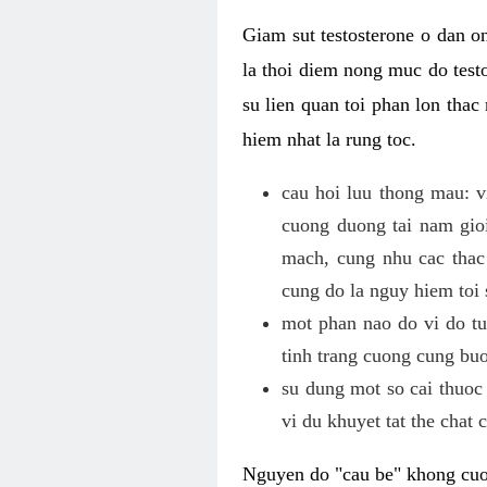
Giam sut testosterone o dan 
la thoi diem nong muc do test
su lien quan toi phan lon thac
hiem nhat la rung toc.
cau hoi luu thong mau: v
cuong duong tai nam gio
mach, cung nhu cac thac
cung do la nguy hiem toi 
mot phan nao do vi do tuo
tinh trang cuong cung buo
su dung mot so cai thuoc
vi du khuyet tat the chat
Nguyen do "cau be" khong cu