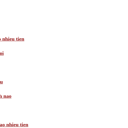
 nhieu tien
oi
au
h nao
ao nhieu tien