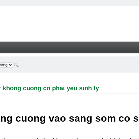
ng cuong co phai yeu sinh ly - Welcome
 khong cuong co phai yeu sinh ly
ong cuong vao sang som co 