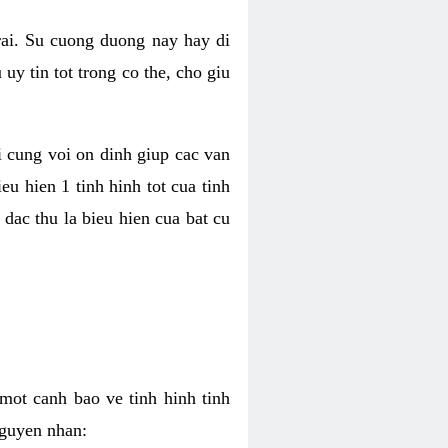
rai. Su cuong duong nay hay di
y tin tot trong co the, cho giu
i cung voi on dinh giup cac van
eu hien 1 tinh hinh tot cua tinh
dac thu la bieu hien cua bat cu
mot canh bao ve tinh hinh tinh
nguyen nhan: