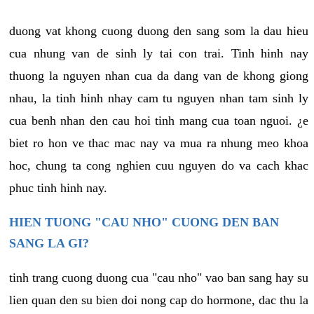
duong vat khong cuong duong den sang som la dau hieu
cua nhung van de sinh ly tai con trai. Tinh hinh nay
thuong la nguyen nhan cua da dang van de khong giong
nhau, la tinh hinh nhay cam tu nguyen nhan tam sinh ly
cua benh nhan den cau hoi tinh mang cua toan nguoi. ¿e
biet ro hon ve thac mac nay va mua ra nhung meo khoa
hoc, chung ta cong nghien cuu nguyen do va cach khac
phuc tinh hinh nay.
HIEN TUONG "CAU NHO" CUONG DEN BAN
SANG LA GI?
tinh trang cuong duong cua "cau nho" vao ban sang hay su
lien quan den su bien doi nong cap do hormone, dac thu la