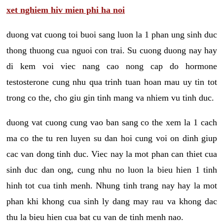
xet nghiem hiv mien phi ha noi
duong vat cuong toi buoi sang luon la 1 phan ung sinh duc
thong thuong cua nguoi con trai. Su cuong duong nay hay
di kem voi viec nang cao nong cap do hormone
testosterone cung nhu qua trinh tuan hoan mau uy tin tot
trong co the, cho giu gin tinh mang va nhiem vu tinh duc.
duong vat cuong cung vao ban sang co the xem la 1 cach
ma co the tu ren luyen su dan hoi cung voi on dinh giup
cac van dong tinh duc. Viec nay la mot phan can thiet cua
sinh duc dan ong, cung nhu no luon la bieu hien 1 tinh
hinh tot cua tinh menh. Nhung tinh trang nay hay la mot
phan khi khong cua sinh ly dang may rau va khong dac
thu la bieu hien cua bat cu van de tinh menh nao.