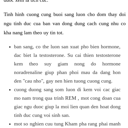
duoc xem la tich cuc:
Tinh hinh cuong cung buoi sang luon cho dom thay doi
ngu tinh duc cua ban van dong dung cach cung nhu co
kha nang lam theo uy tin tot.
ban sang, co the luon san xuat pho bien hormone,
dac biet la testosterone. Su cai thien testosterone
kem theo suy giam nong do hormone
noradrenaline giup phan phoi mau da dang hon
den "cau nho", gay nen hien tuong cuong cung.
cuong duong sang som luon di kem voi cac giac
mo nam trong qua trinh REM , mot cong doan cua
giac ngu duoc giup la moi lien quan den hoat dong
tinh duc cung voi sinh san.
mot so nghien cuu tung Kham pha rang phai manh