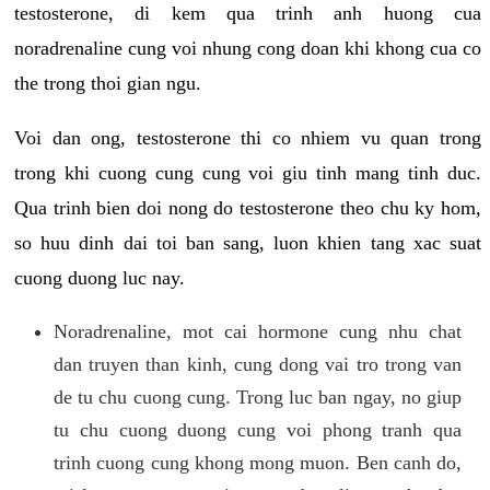
testosterone, di kem qua trinh anh huong cua
noradrenaline cung voi nhung cong doan khi khong cua co
the trong thoi gian ngu.
Voi dan ong, testosterone thi co nhiem vu quan trong
trong khi cuong cung cung voi giu tinh mang tinh duc.
Qua trinh bien doi nong do testosterone theo chu ky hom,
so huu dinh dai toi ban sang, luon khien tang xac suat
cuong duong luc nay.
Noradrenaline, mot cai hormone cung nhu chat
dan truyen than kinh, cung dong vai tro trong van
de tu chu cuong cung. Trong luc ban ngay, no giup
tu chu cuong duong cung voi phong tranh qua
trinh cuong cung khong mong muon. Ben canh do,