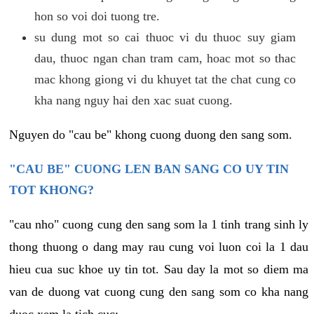
hon so voi doi tuong tre.
su dung mot so cai thuoc vi du thuoc suy giam
dau, thuoc ngan chan tram cam, hoac mot so thac
mac khong giong vi du khuyet tat the chat cung co
kha nang nguy hai den xac suat cuong.
Nguyen do "cau be" khong cuong duong den sang som.
"CAU BE" CUONG LEN BAN SANG CO UY TIN
TOT KHONG?
"cau nho" cuong cung den sang som la 1 tinh trang sinh ly
thong thuong o dang may rau cung voi luon coi la 1 dau
hieu cua suc khoe uy tin tot. Sau day la mot so diem ma
van de duong vat cuong cung den sang som co kha nang