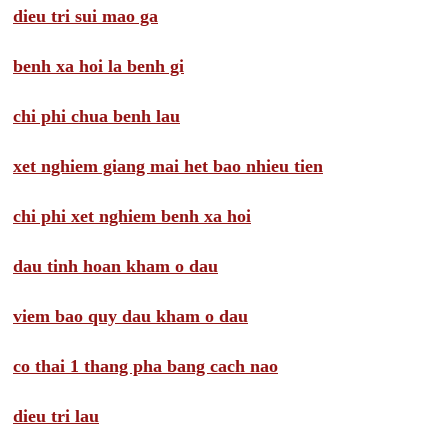
dieu tri sui mao ga
benh xa hoi la benh gi
chi phi chua benh lau
xet nghiem giang mai het bao nhieu tien
chi phi xet nghiem benh xa hoi
dau tinh hoan kham o dau
viem bao quy dau kham o dau
co thai 1 thang pha bang cach nao
dieu tri lau