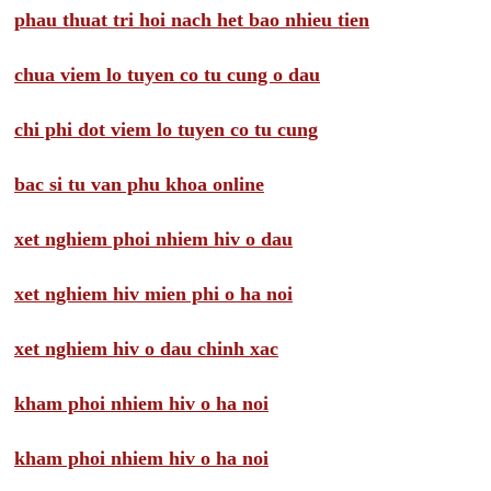
phau thuat tri hoi nach het bao nhieu tien
chua viem lo tuyen co tu cung o dau
chi phi dot viem lo tuyen co tu cung
bac si tu van phu khoa online
xet nghiem phoi nhiem hiv o dau
xet nghiem hiv mien phi o ha noi
xet nghiem hiv o dau chinh xac
kham phoi nhiem hiv o ha noi
kham phoi nhiem hiv o ha noi