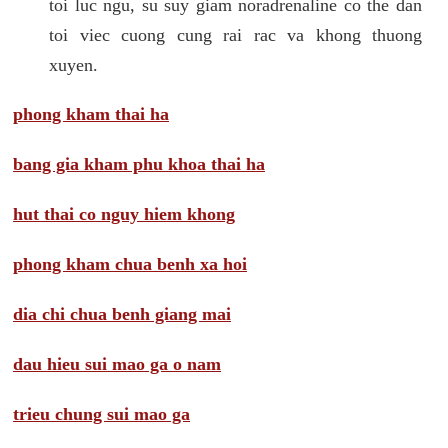
toi luc ngu, su suy giam noradrenaline co the dan
toi viec cuong cung rai rac va khong thuong
xuyen.
phong kham thai ha
bang gia kham phu khoa thai ha
hut thai co nguy hiem khong
phong kham chua benh xa hoi
dia chi chua benh giang mai
dau hieu sui mao ga o nam
trieu chung sui mao ga