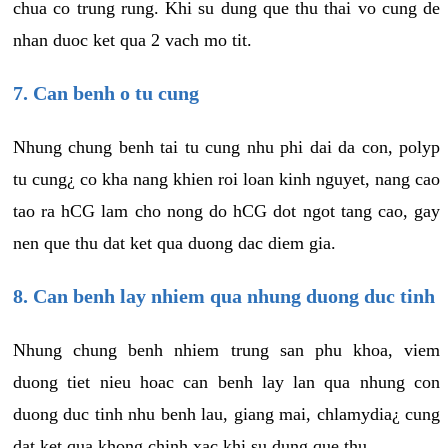
chua co trung rung. Khi su dung que thu thai vo cung de
nhan duoc ket qua 2 vach mo tit.
7. Can benh o tu cung
Nhung chung benh tai tu cung nhu phi dai da con, polyp
tu cung¿ co kha nang khien roi loan kinh nguyet, nang cao
tao ra hCG lam cho nong do hCG dot ngot tang cao, gay
nen que thu dat ket qua duong dac diem gia.
8. Can benh lay nhiem qua nhung duong duc tinh
Nhung chung benh nhiem trung san phu khoa, viem
duong tiet nieu hoac can benh lay lan qua nhung con
duong duc tinh nhu benh lau, giang mai, chlamydia¿ cung
dat ket qua khong chinh xac khi su dung que thu.